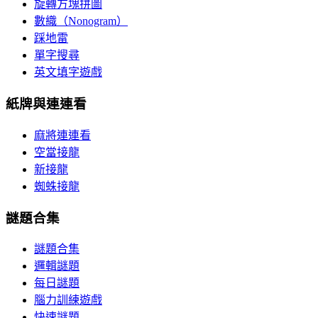
旋轉方塊拼圖
數織（Nonogram）
踩地雷
單字搜尋
英文填字遊戲
紙牌與連連看
麻將連連看
空當接龍
新接龍
蜘蛛接龍
謎題合集
謎題合集
邏輯謎題
每日謎題
腦力訓練遊戲
快速謎題