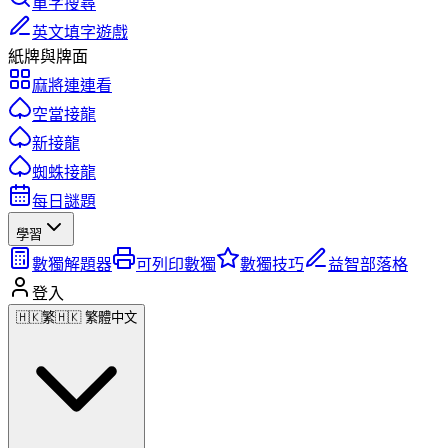
單字搜尋
英文填字遊戲
紙牌與牌面
麻將連連看
空當接龍
新接龍
蜘蛛接龍
每日謎題
學習
數獨解題器
可列印數獨
數獨技巧
益智部落格
登入
🇭🇰
繁
🇭🇰 繁體中文