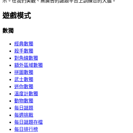
示。在我們美觀、無廣告的謎題平台上訓練您的大腦。
遊戲模式
數獨
經典數獨
殺手數獨
對角線數獨
額外區域數獨
拼圖數獨
武士數獨
迷你數獨
溫度計數獨
動物數獨
每日謎題
每週挑戰
每日謎題存檔
每日排行榜