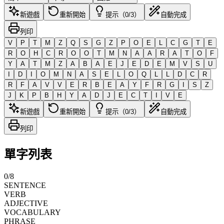
新遊戲
重新開始
提示（0/3）
自動完成
列印
V
P
T
M
Z
Q
S
G
Z
P
O
E
L
C
G
T
E
R
O
H
C
R
O
O
T
M
N
A
A
R
A
T
O
F
Y
A
T
M
Z
A
B
A
E
J
E
D
E
M
V
S
U
I
D
I
O
M
N
A
S
E
L
O
Q
L
L
D
C
R
R
F
A
V
V
E
R
B
E
A
Y
F
R
G
I
S
Z
J
K
P
B
H
Y
A
D
J
E
C
T
I
V
E
新遊戲
重新開始
提示（0/3）
自動完成
列印
單字列表
0
/
8
SENTENCE
VERB
ADJECTIVE
VOCABULARY
PHRASE