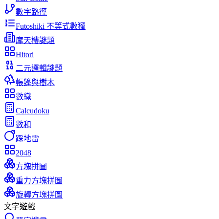
數字路徑
Futoshiki 不等式數獨
摩天樓謎題
Hitori
二元邏輯謎題
帳篷與樹木
數織
Calcudoku
數和
踩地雷
2048
方塊拼圖
重力方塊拼圖
旋轉方塊拼圖
文字遊戲