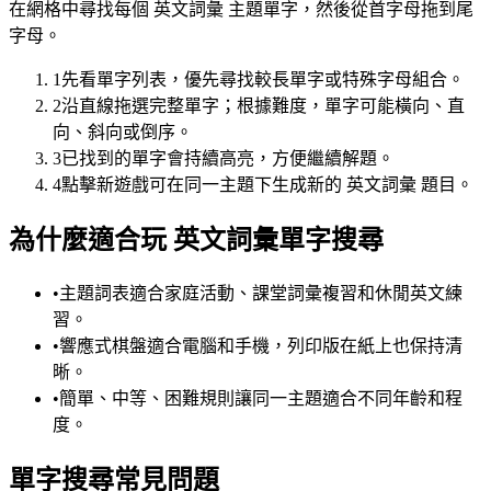
在網格中尋找每個 英文詞彙 主題單字，然後從首字母拖到尾
字母。
1
先看單字列表，優先尋找較長單字或特殊字母組合。
2
沿直線拖選完整單字；根據難度，單字可能橫向、直
向、斜向或倒序。
3
已找到的單字會持續高亮，方便繼續解題。
4
點擊新遊戲可在同一主題下生成新的 英文詞彙 題目。
為什麼適合玩 英文詞彙單字搜尋
•
主題詞表適合家庭活動、課堂詞彙複習和休閒英文練
習。
•
響應式棋盤適合電腦和手機，列印版在紙上也保持清
晰。
•
簡單、中等、困難規則讓同一主題適合不同年齡和程
度。
單字搜尋常見問題