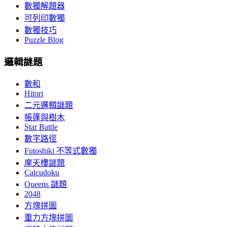
數獨解題器
可列印數獨
數獨技巧
Puzzle Blog
邏輯謎題
數和
Hitori
二元邏輯謎題
帳篷與樹木
Star Battle
數字路徑
Futoshiki 不等式數獨
摩天樓謎題
Calcudoku
Queens 謎題
2048
方塊拼圖
重力方塊拼圖