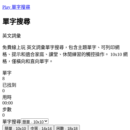
Play 單字搜尋
單字搜尋
英文詞彙
免費線上玩 英文詞彙單字搜尋，包含主題單字、可列印網
格、提示和適合家庭、課堂、休閒練習的觸控操作。
10x10 網
格，僅橫向和直向單字。
單字
8
已找到
0
用時
00:00
步數
0
單字搜尋
簡單
·
10
x
10
中等
·
14
x
14
困難
·
18
x
18