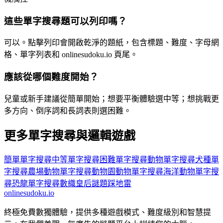
這些單字搜尋題可以列印嗎？
可以。點擊列印會開啟乾淨的題紙，包含標題、難度、字母網
格、單字列表和 onlinesudoku.io 頁尾。
應該從哪個難度開始？
兒童或新手建議從簡單開始；想要平衡體驗選中等；想挑戰更
多方向、倒序詞和長詞表則選困難。
更多單字搜尋與邏輯遊戲
簡單單字搜尋
中等單字搜尋
困難單字搜尋
動物單字搜尋
犬種單
字搜尋
農場動物單字搜尋
動物園動物單字搜尋
海洋動物單字搜
尋
恐龍單字搜尋
數織
皇后謎題
踩地雷
onlinesudoku.io
終極免費數獨體驗，提供多種遊戲模式、難度級別和智慧提