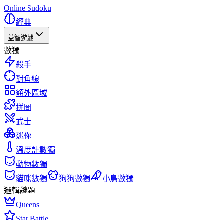
Online Sudoku
經典
益智遊戲
數獨
殺手
對角線
額外區域
拼圖
武士
迷你
溫度計數獨
動物數獨
貓咪數獨
狗狗數獨
小鳥數獨
邏輯謎題
Queens
Star Battle