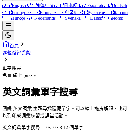
🇺🇸
English
🇨🇳
简体中文
🇯🇵
日本語
🇪🇸
Español
🇩🇪
Deutsch
🇵🇹
Português
🇫🇷
Français
🇰🇷
한국어
🇷🇺
Русский
🇮🇹
Italiano
🇹🇷
Türkçe
🇳🇱
Nederlands
🇸🇪
Svenska
🇩🇰
Dansk
🇳🇴
Norsk
首頁
邏輯益智遊戲
單字搜尋
免費 線上 puzzle
英文詞彙單字搜尋
圍繞 英文詞彙 主題尋找隱藏單字。可以線上拖曳解題，也可
以列印成詞彙練習或課堂活動。
英文詞彙單字搜尋 · 10x10 · 8-12 個單字