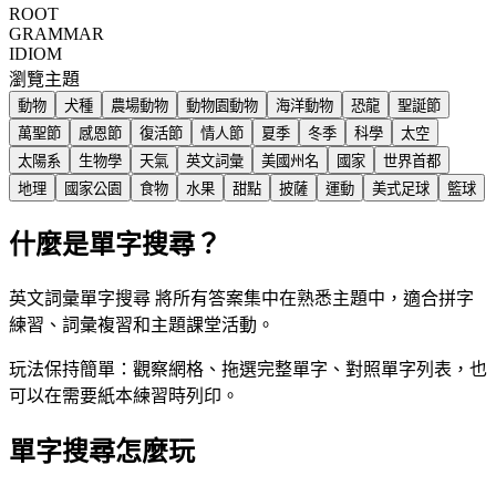
ROOT
GRAMMAR
IDIOM
瀏覽主題
動物
犬種
農場動物
動物園動物
海洋動物
恐龍
聖誕節
萬聖節
感恩節
復活節
情人節
夏季
冬季
科學
太空
太陽系
生物學
天氣
英文詞彙
美國州名
國家
世界首都
地理
國家公園
食物
水果
甜點
披薩
運動
美式足球
籃球
什麼是單字搜尋？
英文詞彙單字搜尋 將所有答案集中在熟悉主題中，適合拼字
練習、詞彙複習和主題課堂活動。
玩法保持簡單：觀察網格、拖選完整單字、對照單字列表，也
可以在需要紙本練習時列印。
單字搜尋怎麼玩