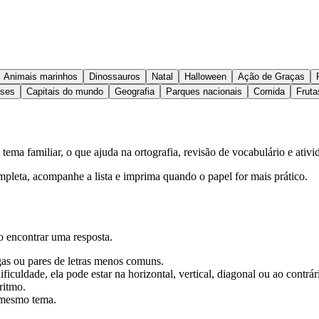
Animais marinhos
Dinossauros
Natal
Halloween
Ação de Graças
íses
Capitais do mundo
Geografia
Parques nacionais
Comida
Fruta
ema familiar, o que ajuda na ortografia, revisão de vocabulário e ativi
ompleta, acompanhe a lista e imprima quando o papel for mais prático.
o encontrar uma resposta.
gas ou pares de letras menos comuns.
ficuldade, ela pode estar na horizontal, vertical, diagonal ou ao contrár
ritmo.
 mesmo tema.