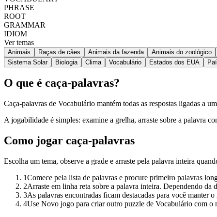
PHRASE
ROOT
GRAMMAR
IDIOM
Ver temas
Animais
Raças de cães
Animais da fazenda
Animais do zoológico
Sistema Solar
Biologia
Clima
Vocabulário
Estados dos EUA
Pa
O que é caça-palavras?
Caça-palavras de Vocabulário mantém todas as respostas ligadas a um t
A jogabilidade é simples: examine a grelha, arraste sobre a palavra c
Como jogar caça-palavras
Escolha um tema, observe a grade e arraste pela palavra inteira quand
1
Comece pela lista de palavras e procure primeiro palavras lon
2
Arraste em linha reta sobre a palavra inteira. Dependendo da di
3
As palavras encontradas ficam destacadas para você manter o 
4
Use Novo jogo para criar outro puzzle de Vocabulário com o