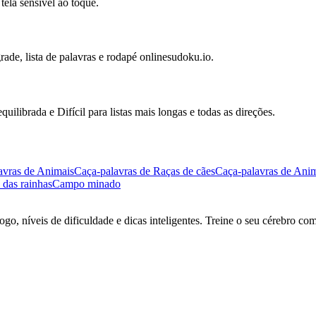
ela sensível ao toque.
rade, lista de palavras e rodapé onlinesudoku.io.
uilibrada e Difícil para listas mais longas e todas as direções.
avras de Animais
Caça-palavras de Raças de cães
Caça-palavras de Anim
 das rainhas
Campo minado
go, níveis de dificuldade e dicas inteligentes. Treine o seu cérebro co