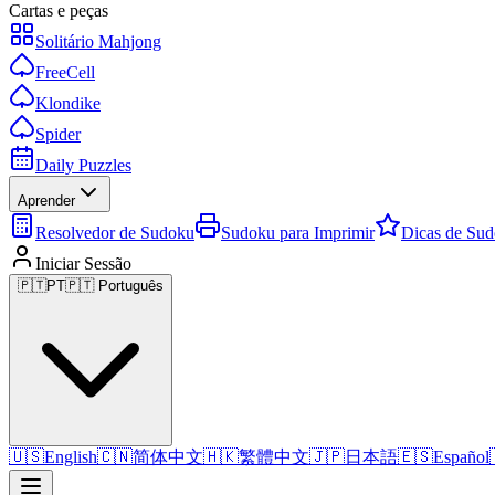
Cartas e peças
Solitário Mahjong
FreeCell
Klondike
Spider
Daily Puzzles
Aprender
Resolvedor de Sudoku
Sudoku para Imprimir
Dicas de Su
Iniciar Sessão
🇵🇹
PT
🇵🇹 Português
🇺🇸
English
🇨🇳
简体中文
🇭🇰
繁體中文
🇯🇵
日本語
🇪🇸
Español