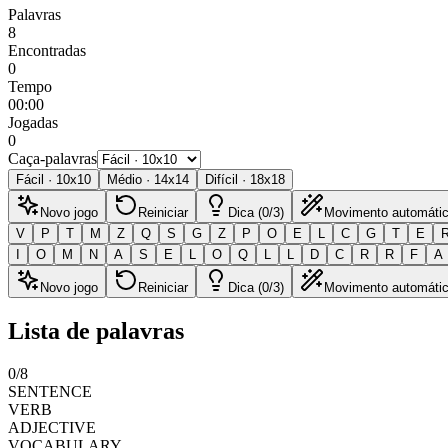
Palavras
8
Encontradas
0
Tempo
00:00
Jogadas
0
Caça-palavras
Fácil
·
10
x
10
Médio
·
14
x
14
Difícil
·
18
x
18
Novo jogo
Reiniciar
Dica (0/3)
Movimento automáti
V
P
T
M
Z
Q
S
G
Z
P
O
E
L
C
G
T
E
I
O
M
N
A
S
E
L
O
Q
L
L
D
C
R
R
F
A
Novo jogo
Reiniciar
Dica (0/3)
Movimento automáti
Lista de palavras
0
/
8
SENTENCE
VERB
ADJECTIVE
VOCABULARY