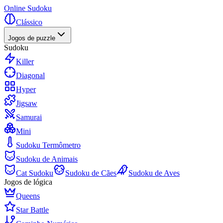
Online Sudoku
Clássico
Jogos de puzzle
Sudoku
Killer
Diagonal
Hyper
Jigsaw
Samurai
Mini
Sudoku Termômetro
Sudoku de Animais
Cat Sudoku
Sudoku de Cães
Sudoku de Aves
Jogos de lógica
Queens
Star Battle