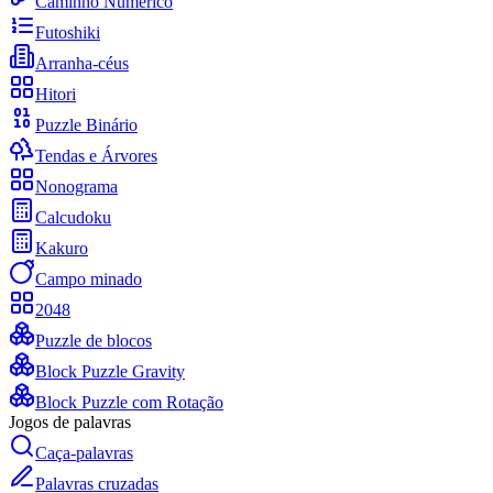
Caminho Numérico
Futoshiki
Arranha-céus
Hitori
Puzzle Binário
Tendas e Árvores
Nonograma
Calcudoku
Kakuro
Campo minado
2048
Puzzle de blocos
Block Puzzle Gravity
Block Puzzle com Rotação
Jogos de palavras
Caça-palavras
Palavras cruzadas