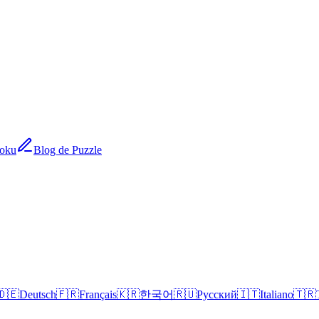
doku
Blog de Puzzle
🇩🇪
Deutsch
🇫🇷
Français
🇰🇷
한국어
🇷🇺
Русский
🇮🇹
Italiano
🇹🇷