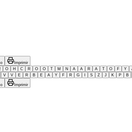
co
Imprimir
R
O
H
C
R
O
O
T
M
N
A
A
R
A
T
O
F
Y
V
V
E
R
B
E
A
Y
F
R
G
I
S
Z
J
K
P
B
co
Imprimir