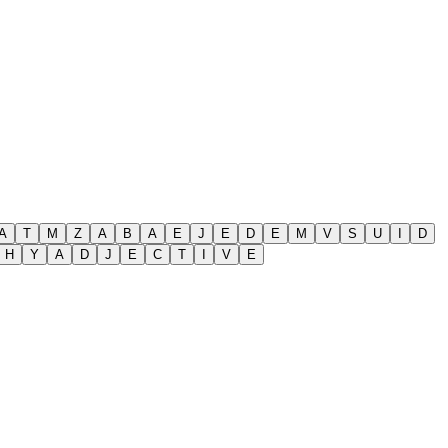
A
T
M
Z
A
B
A
E
J
E
D
E
M
V
S
U
I
D
H
Y
A
D
J
E
C
T
I
V
E