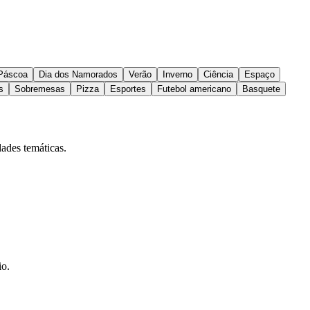
Páscoa
Dia dos Namorados
Verão
Inverno
Ciência
Espaço
s
Sobremesas
Pizza
Esportes
Futebol americano
Basquete
dades temáticas.
io.