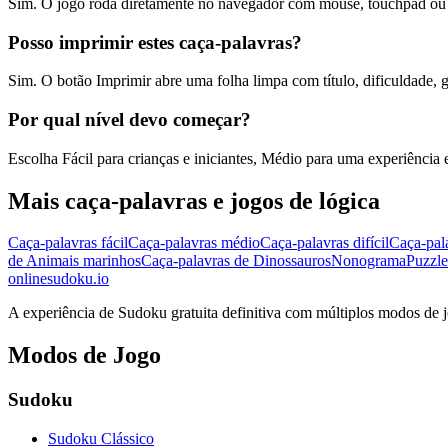
Sim. O jogo roda diretamente no navegador com mouse, touchpad ou t
Posso imprimir estes caça-palavras?
Sim. O botão Imprimir abre uma folha limpa com título, dificuldade, g
Por qual nível devo começar?
Escolha Fácil para crianças e iniciantes, Médio para uma experiência eq
Mais caça-palavras e jogos de lógica
Caça-palavras fácil
Caça-palavras médio
Caça-palavras difícil
Caça-pal
de Animais marinhos
Caça-palavras de Dinossauros
Nonograma
Puzzle
onlinesudoku.io
A experiência de Sudoku gratuita definitiva com múltiplos modos de jo
Modos de Jogo
Sudoku
Sudoku Clássico