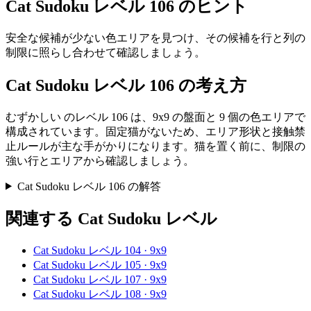
Cat Sudoku レベル 106 のヒント
安全な候補が少ない色エリアを見つけ、その候補を行と列の
制限に照らし合わせて確認しましょう。
Cat Sudoku レベル 106 の考え方
むずかしい のレベル 106 は、9x9 の盤面と 9 個の色エリアで
構成されています。固定猫がないため、エリア形状と接触禁
止ルールが主な手がかりになります。猫を置く前に、制限の
強い行とエリアから確認しましょう。
Cat Sudoku レベル 106 の解答
関連する Cat Sudoku レベル
Cat Sudoku レベル 104 · 9x9
Cat Sudoku レベル 105 · 9x9
Cat Sudoku レベル 107 · 9x9
Cat Sudoku レベル 108 · 9x9