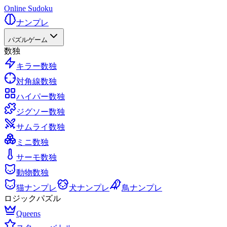
Online Sudoku
ナンプレ
パズルゲーム
数独
キラー数独
対角線数独
ハイパー数独
ジグソー数独
サムライ数独
ミニ数独
サーモ数独
動物数独
猫ナンプレ
犬ナンプレ
鳥ナンプレ
ロジックパズル
Queens