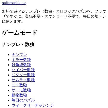
onlinesudoku.io
無料で遊べるナンプレ（数独）とロジックパズルを、ブラウ
ザですぐに。登録不要・ダウンロード不要で、毎日の脳トレ
に使えます。
ゲームモード
ナンプレ・数独
ナンプレ
キラー数独
対角線数独
ハイパー数独
ジグソー数独
サムライ数独
ミニ数独
サーモ数独
動物数独
毎日のパズル
ウィークリーチャレンジ