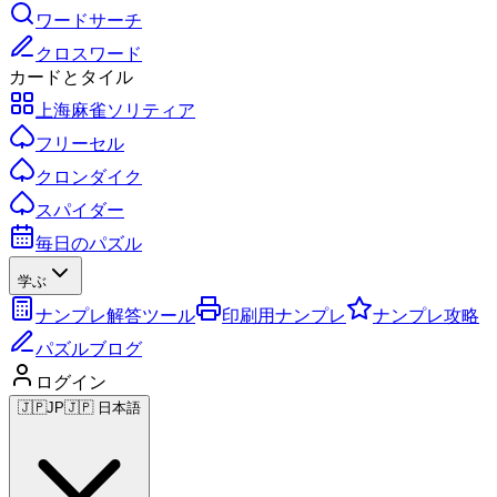
ワードサーチ
クロスワード
カードとタイル
上海麻雀ソリティア
フリーセル
クロンダイク
スパイダー
毎日のパズル
学ぶ
ナンプレ解答ツール
印刷用ナンプレ
ナンプレ攻略
パズルブログ
ログイン
🇯🇵
JP
🇯🇵 日本語