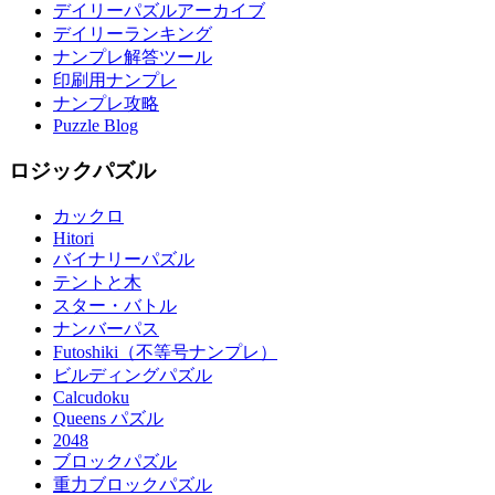
デイリーパズルアーカイブ
デイリーランキング
ナンプレ解答ツール
印刷用ナンプレ
ナンプレ攻略
Puzzle Blog
ロジックパズル
カックロ
Hitori
バイナリーパズル
テントと木
スター・バトル
ナンバーパス
Futoshiki（不等号ナンプレ）
ビルディングパズル
Calcudoku
Queens パズル
2048
ブロックパズル
重力ブロックパズル