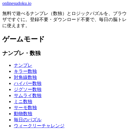
onlinesudoku.io
無料で遊べるナンプレ（数独）とロジックパズルを、ブラウ
ザですぐに。登録不要・ダウンロード不要で、毎日の脳トレ
に使えます。
ゲームモード
ナンプレ・数独
ナンプレ
キラー数独
対角線数独
ハイパー数独
ジグソー数独
サムライ数独
ミニ数独
サーモ数独
動物数独
毎日のパズル
ウィークリーチャレンジ