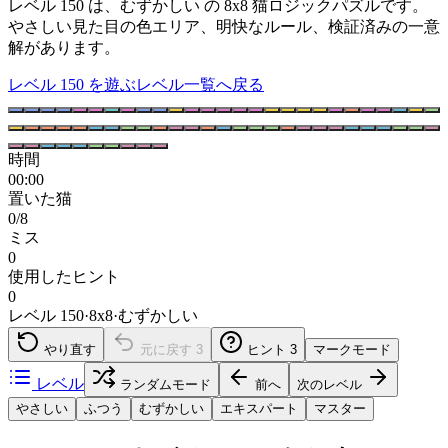
レベル 150 は、むずかしい の 8x8 猫ロジックパズルです。
やさしい見た目の色エリア、明快なルール、検証済みの一意
解があります。
レベル 150 を遊ぶ
レベル一覧へ戻る
時間
00:00
置いた猫
0/8
ミス
0
使用したヒント
0
レベル 150
·
8
x
8
·
むずかしい
やり直す
元に戻す
3
ヒント
3
マークモード
レベル
ランダムモード
前へ
次のレベル
やさしい
ふつう
むずかしい
エキスパート
マスター