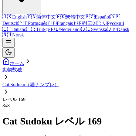
🇺🇸
English
🇨🇳
简体中文
🇭🇰
繁體中文
🇪🇸
Español
🇩🇪
Deutsch
🇵🇹
Português
🇫🇷
Français
🇰🇷
한국어
🇷🇺
Русский
🇮🇹
Italiano
🇹🇷
Türkçe
🇳🇱
Nederlands
🇸🇪
Svenska
🇩🇰
Dansk
🇳🇴
Norsk
ホーム
動物数独
Cat Sudoku（猫ナンプレ）
レベル 169
8
x
8
Cat Sudoku レベル 169