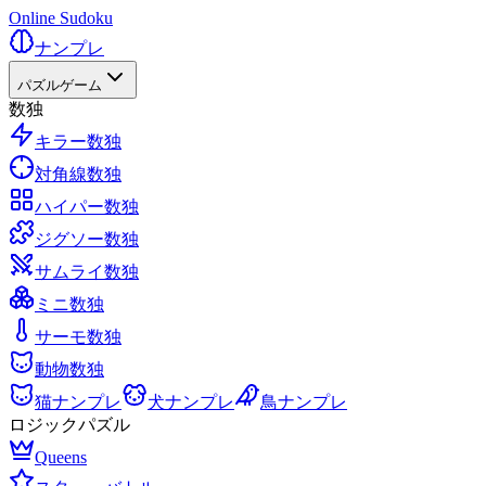
Online Sudoku
ナンプレ
パズルゲーム
数独
キラー数独
対角線数独
ハイパー数独
ジグソー数独
サムライ数独
ミニ数独
サーモ数独
動物数独
猫ナンプレ
犬ナンプレ
鳥ナンプレ
ロジックパズル
Queens