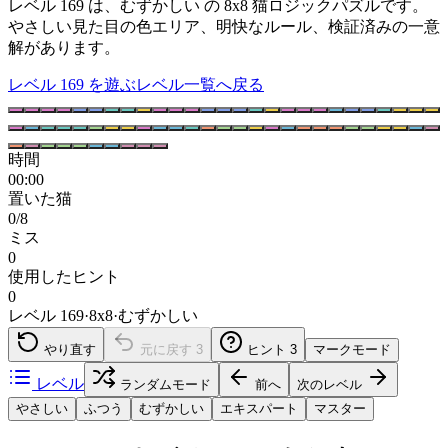
レベル 169 は、むずかしい の 8x8 猫ロジックパズルです。
やさしい見た目の色エリア、明快なルール、検証済みの一意
解があります。
レベル 169 を遊ぶ
レベル一覧へ戻る
時間
00:00
置いた猫
0/8
ミス
0
使用したヒント
0
レベル 169
·
8
x
8
·
むずかしい
やり直す
元に戻す
3
ヒント
3
マークモード
レベル
ランダムモード
前へ
次のレベル
やさしい
ふつう
むずかしい
エキスパート
マスター