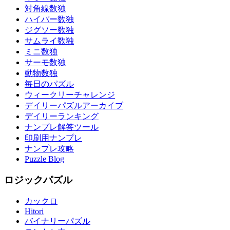
対角線数独
ハイパー数独
ジグソー数独
サムライ数独
ミニ数独
サーモ数独
動物数独
毎日のパズル
ウィークリーチャレンジ
デイリーパズルアーカイブ
デイリーランキング
ナンプレ解答ツール
印刷用ナンプレ
ナンプレ攻略
Puzzle Blog
ロジックパズル
カックロ
Hitori
バイナリーパズル