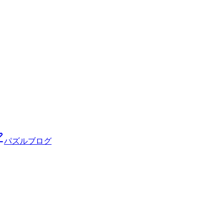
パズルブログ