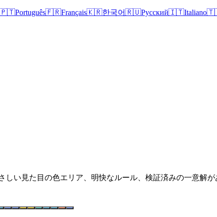
🇵🇹
Português
🇫🇷
Français
🇰🇷
한국어
🇷🇺
Русский
🇮🇹
Italiano
🇹
です。やさしい見た目の色エリア、明快なルール、検証済みの一意解