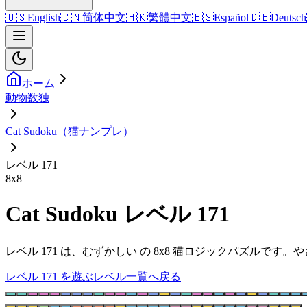
🇺🇸
English
🇨🇳
简体中文
🇭🇰
繁體中文
🇪🇸
Español
🇩🇪
Deutsch
ホーム
動物数独
Cat Sudoku（猫ナンプレ）
レベル 171
8
x
8
Cat Sudoku レベル 171
レベル 171 は、むずかしい の 8x8 猫ロジックパズル
レベル 171 を遊ぶ
レベル一覧へ戻る