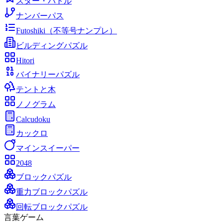
スター・バトル
ナンバーパス
Futoshiki（不等号ナンプレ）
ビルディングパズル
Hitori
バイナリーパズル
テントと木
ノノグラム
Calcudoku
カックロ
マインスイーパー
2048
ブロックパズル
重力ブロックパズル
回転ブロックパズル
言葉ゲーム