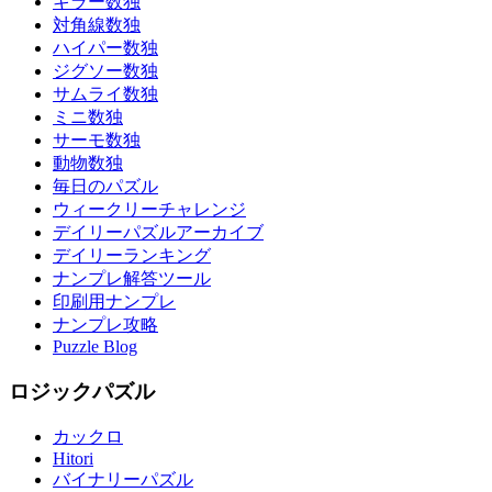
キラー数独
対角線数独
ハイパー数独
ジグソー数独
サムライ数独
ミニ数独
サーモ数独
動物数独
毎日のパズル
ウィークリーチャレンジ
デイリーパズルアーカイブ
デイリーランキング
ナンプレ解答ツール
印刷用ナンプレ
ナンプレ攻略
Puzzle Blog
ロジックパズル
カックロ
Hitori
バイナリーパズル