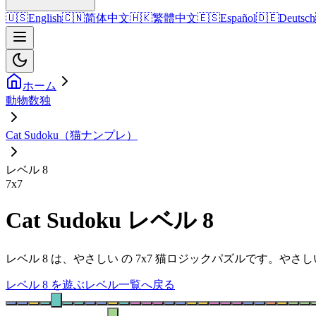
🇺🇸
English
🇨🇳
简体中文
🇭🇰
繁體中文
🇪🇸
Español
🇩🇪
Deutsch
ホーム
動物数独
Cat Sudoku（猫ナンプレ）
レベル 8
7
x
7
Cat Sudoku レベル 8
レベル 8 は、やさしい の 7x7 猫ロジックパズルです。
レベル 8 を遊ぶ
レベル一覧へ戻る