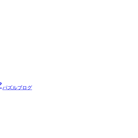
パズルブログ