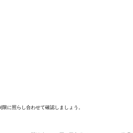
制限に照らし合わせて確認しましょう。