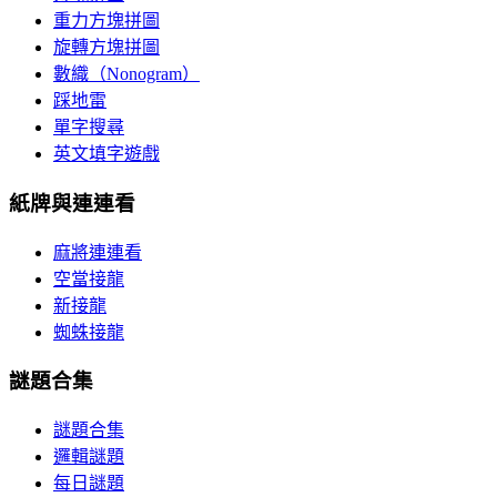
重力方塊拼圖
旋轉方塊拼圖
數織（Nonogram）
踩地雷
單字搜尋
英文填字遊戲
紙牌與連連看
麻將連連看
空當接龍
新接龍
蜘蛛接龍
謎題合集
謎題合集
邏輯謎題
每日謎題