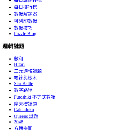
每日謎題存檔
每日排行榜
數獨解題器
可列印數獨
數獨技巧
Puzzle Blog
邏輯謎題
數和
Hitori
二元邏輯謎題
帳篷與樹木
Star Battle
數字路徑
Futoshiki 不等式數獨
摩天樓謎題
Calcudoku
Queens 謎題
2048
方塊拼圖