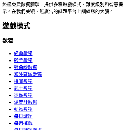
終極免費數獨體驗，提供多種遊戲模式、難度級別和智慧提
示。在我們美觀、無廣告的謎題平台上訓練您的大腦。
遊戲模式
數獨
經典數獨
殺手數獨
對角線數獨
額外區域數獨
拼圖數獨
武士數獨
迷你數獨
溫度計數獨
動物數獨
每日謎題
每週挑戰