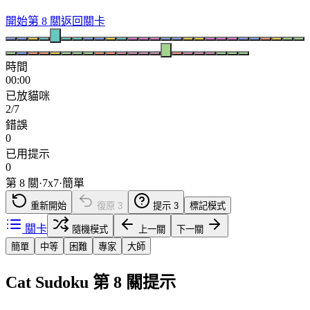
開始第 8 關
返回關卡
時間
00:00
已放貓咪
2/7
錯誤
0
已用提示
0
第 8 關
·
7
x
7
·
簡單
重新開始
復原
3
提示
3
標記模式
關卡
隨機模式
上一關
下一關
簡單
中等
困難
專家
大師
Cat Sudoku 第 8 關提示