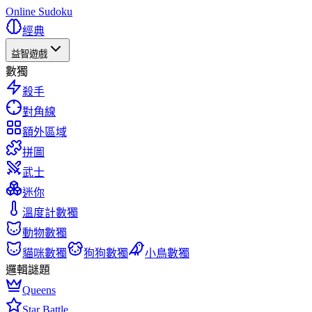
Online Sudoku
經典
益智遊戲
數獨
殺手
對角線
額外區域
拼圖
武士
迷你
溫度計數獨
動物數獨
貓咪數獨
狗狗數獨
小鳥數獨
邏輯謎題
Queens
Star Battle