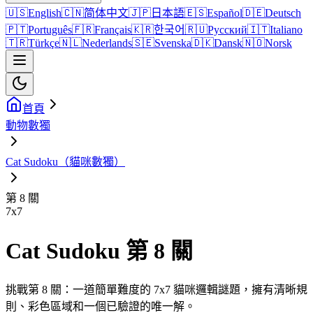
🇺🇸
English
🇨🇳
简体中文
🇯🇵
日本語
🇪🇸
Español
🇩🇪
Deutsch
🇵🇹
Português
🇫🇷
Français
🇰🇷
한국어
🇷🇺
Русский
🇮🇹
Italiano
🇹🇷
Türkçe
🇳🇱
Nederlands
🇸🇪
Svenska
🇩🇰
Dansk
🇳🇴
Norsk
首頁
動物數獨
Cat Sudoku（貓咪數獨）
第 8 關
7
x
7
Cat Sudoku 第 8 關
挑戰第 8 關：一道簡單難度的 7x7 貓咪邏輯謎題，擁有清晰規
則、彩色區域和一個已驗證的唯一解。