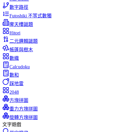
數字路徑
Futoshiki 不等式數獨
摩天樓謎題
Hitori
二元邏輯謎題
帳篷與樹木
數織
Calcudoku
數和
踩地雷
2048
方塊拼圖
重力方塊拼圖
旋轉方塊拼圖
文字遊戲