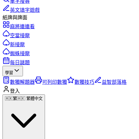
單字搜尋
英文填字遊戲
紙牌與牌面
麻將連連看
空當接龍
新接龍
蜘蛛接龍
每日謎題
學習
數獨解題器
可列印數獨
數獨技巧
益智部落格
登入
🇭🇰
繁
🇭🇰 繁體中文