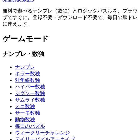
無料で遊べるナンプレ（数独）とロジックパズルを、ブラウ
ザですぐに。登録不要・ダウンロード不要で、毎日の脳トレ
に使えます。
ゲームモード
ナンプレ・数独
ナンプレ
キラー数独
対角線数独
ハイパー数独
ジグソー数独
サムライ数独
ミニ数独
サーモ数独
動物数独
毎日のパズル
ウィークリーチャレンジ
デイリーパズルアーカイブ