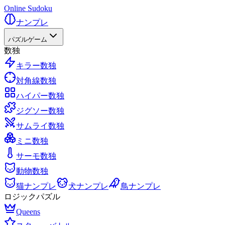
Online Sudoku
ナンプレ
パズルゲーム
数独
キラー数独
対角線数独
ハイパー数独
ジグソー数独
サムライ数独
ミニ数独
サーモ数独
動物数独
猫ナンプレ
犬ナンプレ
鳥ナンプレ
ロジックパズル
Queens