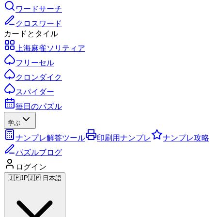
ワードサーチ
クロスワード
カードとタイル
上海麻雀ソリティア
フリーセル
クロンダイク
スパイダー
毎日のパズル
学ぶ
ナンプレ解答ツール
印刷用ナンプレ
ナンプレ攻略
パズルブログ
ログイン
🇯🇵
JP
🇯🇵 日本語