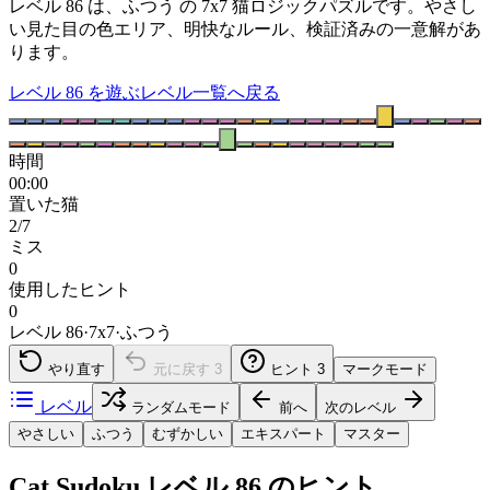
レベル 86 は、ふつう の 7x7 猫ロジックパズルです。やさし
い見た目の色エリア、明快なルール、検証済みの一意解があ
ります。
レベル 86 を遊ぶ
レベル一覧へ戻る
時間
00:00
置いた猫
2/7
ミス
0
使用したヒント
0
レベル 86
·
7
x
7
·
ふつう
やり直す
元に戻す
3
ヒント
3
マークモード
レベル
ランダムモード
前へ
次のレベル
やさしい
ふつう
むずかしい
エキスパート
マスター
Cat Sudoku レベル 86 のヒント