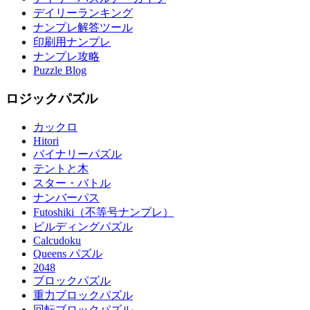
デイリーランキング
ナンプレ解答ツール
印刷用ナンプレ
ナンプレ攻略
Puzzle Blog
ロジックパズル
カックロ
Hitori
バイナリーパズル
テントと木
スター・バトル
ナンバーパス
Futoshiki（不等号ナンプレ）
ビルディングパズル
Calcudoku
Queens パズル
2048
ブロックパズル
重力ブロックパズル
回転ブロックパズル