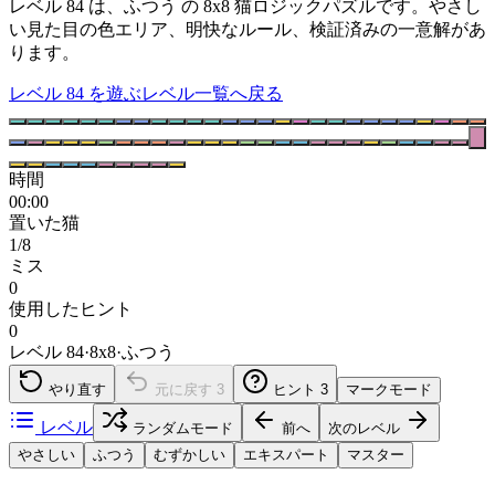
レベル 84 は、ふつう の 8x8 猫ロジックパズルです。やさし
い見た目の色エリア、明快なルール、検証済みの一意解があ
ります。
レベル 84 を遊ぶ
レベル一覧へ戻る
時間
00:00
置いた猫
1/8
ミス
0
使用したヒント
0
レベル 84
·
8
x
8
·
ふつう
やり直す
元に戻す
3
ヒント
3
マークモード
レベル
ランダムモード
前へ
次のレベル
やさしい
ふつう
むずかしい
エキスパート
マスター