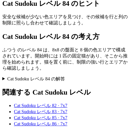
Cat Sudoku レベル 84 のヒント
安全な候補が少ない色エリアを見つけ、その候補を行と列の
制限に照らし合わせて確認しましょう。
Cat Sudoku レベル 84 の考え方
ふつう のレベル 84 は、8x8 の盤面と 8 個の色エリアで構成
されています。開始時には 1 匹の固定猫があり、そこから推
理を始められます。猫を置く前に、制限の強い行とエリアか
ら確認しましょう。
Cat Sudoku レベル 84 の解答
関連する Cat Sudoku レベル
Cat Sudoku レベル 82 · 7x7
Cat Sudoku レベル 83 · 7x7
Cat Sudoku レベル 85 · 7x7
Cat Sudoku レベル 86 · 7x7