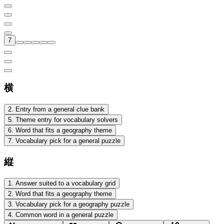
7
横
2
.
Entry from a general clue bank
5
.
Theme entry for vocabulary solvers
6
.
Word that fits a geography theme
7
.
Vocabulary pick for a general puzzle
縦
1
.
Answer suited to a vocabulary grid
2
.
Word that fits a geography theme
3
.
Vocabulary pick for a geography puzzle
4
.
Common word in a general puzzle