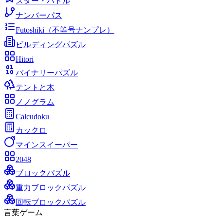
スター・バトル
ナンバーパス
Futoshiki（不等号ナンプレ）
ビルディングパズル
Hitori
バイナリーパズル
テントと木
ノノグラム
Calcudoku
カックロ
マインスイーパー
2048
ブロックパズル
重力ブロックパズル
回転ブロックパズル
言葉ゲーム