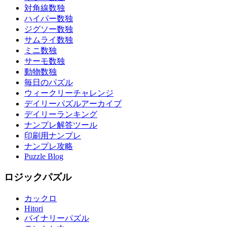
対角線数独
ハイパー数独
ジグソー数独
サムライ数独
ミニ数独
サーモ数独
動物数独
毎日のパズル
ウィークリーチャレンジ
デイリーパズルアーカイブ
デイリーランキング
ナンプレ解答ツール
印刷用ナンプレ
ナンプレ攻略
Puzzle Blog
ロジックパズル
カックロ
Hitori
バイナリーパズル