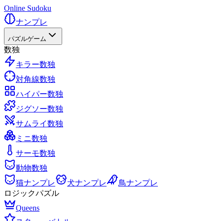
Online Sudoku
ナンプレ
パズルゲーム
数独
キラー数独
対角線数独
ハイパー数独
ジグソー数独
サムライ数独
ミニ数独
サーモ数独
動物数独
猫ナンプレ
犬ナンプレ
鳥ナンプレ
ロジックパズル
Queens