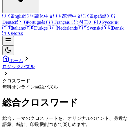
🇺🇸
English
🇨🇳
简体中文
🇭🇰
繁體中文
🇪🇸
Español
🇩🇪
Deutsch
🇵🇹
Português
🇫🇷
Français
🇰🇷
한국어
🇷🇺
Русский
🇮🇹
Italiano
🇹🇷
Türkçe
🇳🇱
Nederlands
🇸🇪
Svenska
🇩🇰
Dansk
🇳🇴
Norsk
ホーム
ロジックパズル
クロスワード
無料オンライン単語パズル
総合クロスワード
総合テーマのクロスワードを、オリジナルのヒント、身近な
語彙、統計、印刷機能つきで楽しめます。