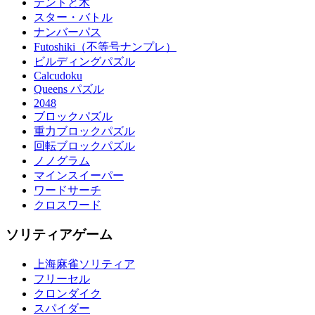
テントと木
スター・バトル
ナンバーパス
Futoshiki（不等号ナンプレ）
ビルディングパズル
Calcudoku
Queens パズル
2048
ブロックパズル
重力ブロックパズル
回転ブロックパズル
ノノグラム
マインスイーパー
ワードサーチ
クロスワード
ソリティアゲーム
上海麻雀ソリティア
フリーセル
クロンダイク
スパイダー