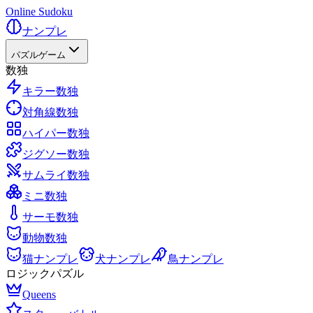
Online Sudoku
ナンプレ
パズルゲーム
数独
キラー数独
対角線数独
ハイパー数独
ジグソー数独
サムライ数独
ミニ数独
サーモ数独
動物数独
猫ナンプレ
犬ナンプレ
鳥ナンプレ
ロジックパズル
Queens