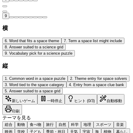
9
横
6
.
Word that fits a space theme
7
.
Term a space list might include
8
.
Answer suited to a science grid
9
.
Vocabulary pick for a science puzzle
縦
1
.
Common word in a space puzzle
2
.
Theme entry for space solvers
3
.
Word tied to the space category
4
.
Entry from a space clue bank
5
.
Answer suited to a space grid
新しいゲーム
一時停止
ヒント (0/3)
自動移動
印刷
テーマを見る
総合
動物
食べ物
旅行
自然
科学
地理
スポーツ
音楽
映画
学校
子ども
季節・祝日
天気
宇宙
海
植物
暮らし