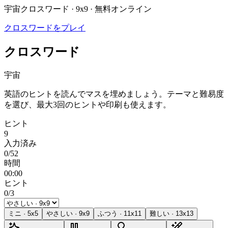
宇宙クロスワード · 9x9 · 無料オンライン
クロスワードをプレイ
クロスワード
宇宙
英語のヒントを読んでマスを埋めましょう。テーマと難易度
を選び、最大3回のヒントや印刷も使えます。
ヒント
9
入力済み
0/52
時間
00:00
ヒント
0/3
ミニ
·
5
x
5
やさしい
·
9
x
9
ふつう
·
11
x
11
難しい
·
13
x
13