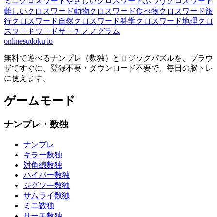
ミニクロスワード
やさしいクロスワード
ふつうクロスワード
難しいクロスワード
動物クロスワード
食べ物クロスワード
旅
行クロスワード
自然クロスワード
科学クロスワード
地理クロ
スワード
ワードサーチ
ノノグラム
onlinesudoku.io
無料で遊べるナンプレ（数独）とロジックパズルを、ブラウ
ザですぐに。登録不要・ダウンロード不要で、毎日の脳トレ
に使えます。
ゲームモード
ナンプレ・数独
ナンプレ
キラー数独
対角線数独
ハイパー数独
ジグソー数独
サムライ数独
ミニ数独
サーモ数独