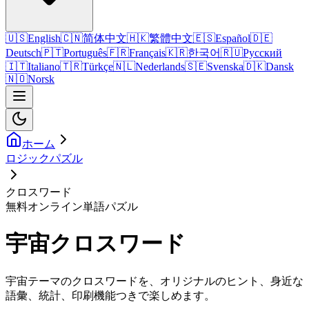
🇺🇸
English
🇨🇳
简体中文
🇭🇰
繁體中文
🇪🇸
Español
🇩🇪
Deutsch
🇵🇹
Português
🇫🇷
Français
🇰🇷
한국어
🇷🇺
Русский
🇮🇹
Italiano
🇹🇷
Türkçe
🇳🇱
Nederlands
🇸🇪
Svenska
🇩🇰
Dansk
🇳🇴
Norsk
ホーム
ロジックパズル
クロスワード
無料オンライン単語パズル
宇宙クロスワード
宇宙テーマのクロスワードを、オリジナルのヒント、身近な
語彙、統計、印刷機能つきで楽しめます。