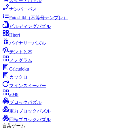
スター・バトル
ナンバーパス
Futoshiki（不等号ナンプレ）
ビルディングパズル
Hitori
バイナリーパズル
テントと木
ノノグラム
Calcudoku
カックロ
マインスイーパー
2048
ブロックパズル
重力ブロックパズル
回転ブロックパズル
言葉ゲーム