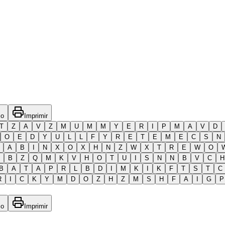
co
Imprimir
T
Z
A
V
Z
M
U
M
M
Y
E
R
I
P
M
A
V
D
O
E
D
Y
U
L
L
F
Y
R
E
T
E
M
E
C
S
N
A
B
I
N
X
O
X
H
N
Z
W
X
T
R
E
W
O
B
Z
Q
M
K
V
H
O
T
U
I
S
N
N
B
V
C
H
B
A
T
A
P
R
L
B
D
I
M
K
I
K
F
T
S
T
C
R
I
C
K
Y
M
D
O
Z
H
Z
M
S
H
F
A
I
G
P
co
Imprimir