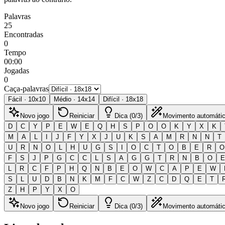
Palavras
25
Encontradas
0
Tempo
00:00
Jogadas
0
Caça-palavras
Fácil
·
10
x
10
Médio
·
14
x
14
Difícil
·
18
x
18
Novo jogo
Reiniciar
Dica (0/3)
Movimento automáti
D
C
Y
P
E
W
E
Q
H
S
P
O
O
K
Y
X
K
M
A
L
I
J
F
Y
X
J
U
K
S
A
M
R
N
N
T
U
R
N
O
L
H
U
G
S
I
O
C
T
O
B
E
R
O
F
S
J
P
G
C
C
L
S
A
G
G
T
R
N
B
O
E
L
R
C
F
P
H
Q
N
B
E
O
W
C
A
P
E
W
S
L
U
D
B
N
K
M
F
C
W
Z
C
D
Q
E
T
Z
H
P
Y
X
O
Novo jogo
Reiniciar
Dica (0/3)
Movimento automáti