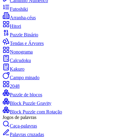
Caminho Numérico
Futoshiki
Arranha-céus
Hitori
Puzzle Binário
Tendas e Árvores
Nonograma
Calcudoku
Kakuro
Campo minado
2048
Puzzle de blocos
Block Puzzle Gravity
Block Puzzle com Rotação
Jogos de palavras
Caça-palavras
Palavras cruzadas