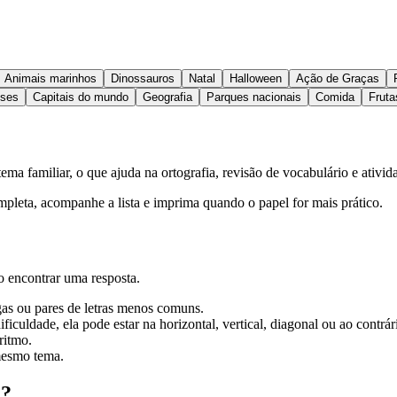
Animais marinhos
Dinossauros
Natal
Halloween
Ação de Graças
íses
Capitais do mundo
Geografia
Parques nacionais
Comida
Fruta
a familiar, o que ajuda na ortografia, revisão de vocabulário e ativid
ompleta, acompanhe a lista e imprima quando o papel for mais prático.
o encontrar uma resposta.
gas ou pares de letras menos comuns.
ficuldade, ela pode estar na horizontal, vertical, diagonal ou ao contrár
ritmo.
mesmo tema.
n?