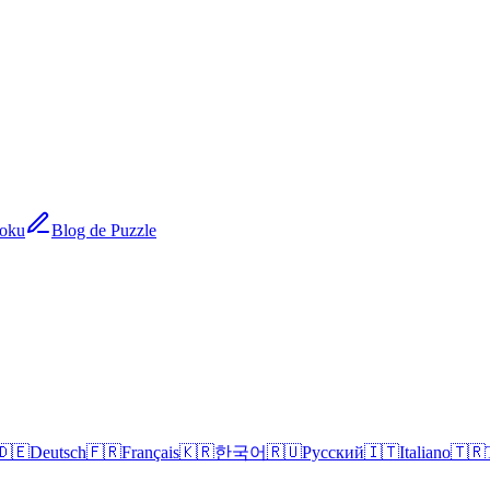
doku
Blog de Puzzle
🇩🇪
Deutsch
🇫🇷
Français
🇰🇷
한국어
🇷🇺
Русский
🇮🇹
Italiano
🇹🇷