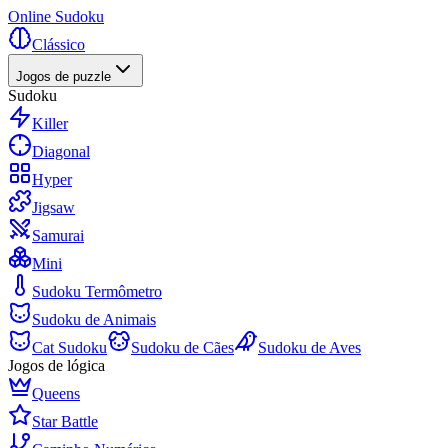
Online Sudoku
Clássico
Jogos de puzzle
Sudoku
Killer
Diagonal
Hyper
Jigsaw
Samurai
Mini
Sudoku Termômetro
Sudoku de Animais
Cat Sudoku
Sudoku de Cães
Sudoku de Aves
Jogos de lógica
Queens
Star Battle