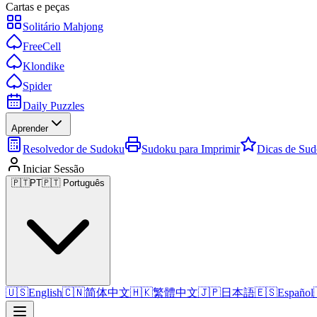
Cartas e peças
Solitário Mahjong
FreeCell
Klondike
Spider
Daily Puzzles
Aprender
Resolvedor de Sudoku
Sudoku para Imprimir
Dicas de Su
Iniciar Sessão
🇵🇹
PT
🇵🇹 Português
🇺🇸
English
🇨🇳
简体中文
🇭🇰
繁體中文
🇯🇵
日本語
🇪🇸
Español