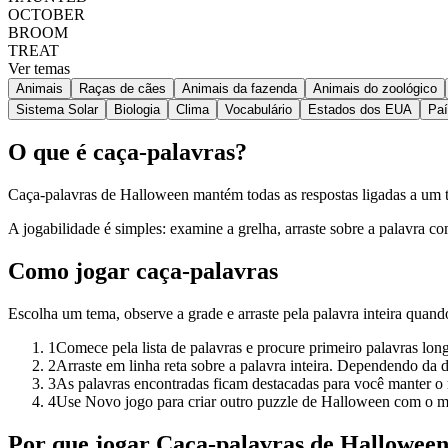
OCTOBER
BROOM
TREAT
Ver temas
Animais
Raças de cães
Animais da fazenda
Animais do zoológico
Sistema Solar
Biologia
Clima
Vocabulário
Estados dos EUA
Pa
O que é caça-palavras?
Caça-palavras de Halloween mantém todas as respostas ligadas a um tem
A jogabilidade é simples: examine a grelha, arraste sobre a palavra c
Como jogar caça-palavras
Escolha um tema, observe a grade e arraste pela palavra inteira quand
1
Comece pela lista de palavras e procure primeiro palavras lon
2
Arraste em linha reta sobre a palavra inteira. Dependendo da di
3
As palavras encontradas ficam destacadas para você manter o 
4
Use Novo jogo para criar outro puzzle de Halloween com o 
Por que jogar Caça-palavras de Hallowee