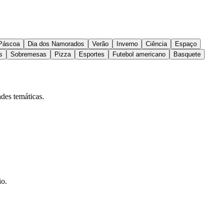
Páscoa
Dia dos Namorados
Verão
Inverno
Ciência
Espaço
s
Sobremesas
Pizza
Esportes
Futebol americano
Basquete
ades temáticas.
io.