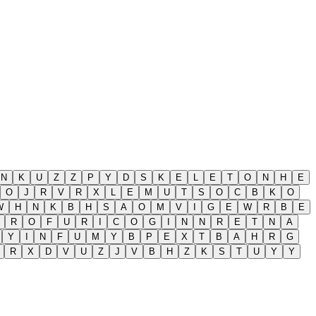
N
K
U
Z
Z
P
Y
D
S
K
E
L
E
T
O
N
H
E
O
J
R
V
R
X
L
E
M
U
T
S
O
C
B
K
O
W
H
N
K
B
H
S
A
O
M
V
I
G
E
W
R
B
E
R
O
F
U
R
I
C
O
G
I
N
N
R
E
T
N
A
Y
I
N
F
U
M
Y
B
P
E
X
T
B
A
H
R
G
R
X
D
V
U
Z
J
V
B
H
Z
K
S
T
U
Y
Y