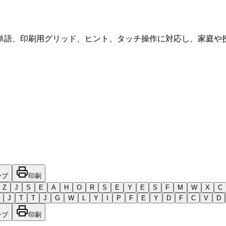
単語、印刷用グリッド、ヒント、タッチ操作に対応し、家庭や
ーブ
印刷
Z
J
S
E
A
H
O
R
S
E
Y
E
S
F
M
W
X
C
J
T
T
J
G
W
L
Y
I
P
F
E
Y
D
F
C
V
D
ーブ
印刷