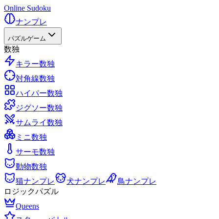
Online Sudoku
ナンプレ
パズルゲーム
数独
キラー数独
対角線数独
ハイパー数独
ジグソー数独
サムライ数独
ミニ数独
サーモ数独
動物数独
猫ナンプレ
犬ナンプレ
鳥ナンプレ
ロジックパズル
Queens