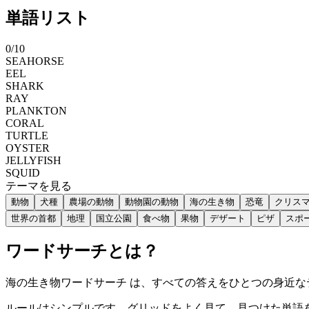
単語リスト
0
/
10
SEAHORSE
EEL
SHARK
RAY
PLANKTON
CORAL
TURTLE
OYSTER
JELLYFISH
SQUID
テーマを見る
動物
犬種
農場の動物
動物園の動物
海の生き物
恐竜
クリス
世界の首都
地理
国立公園
食べ物
果物
デザート
ピザ
スポ
ワードサーチとは？
海の生き物ワードサーチ は、すべての答えをひとつの身近
ルールはシンプルです。グリッドをよく見て、見つけた単語