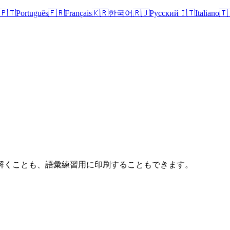
🇵🇹
Português
🇫🇷
Français
🇰🇷
한국어
🇷🇺
Русский
🇮🇹
Italiano
🇹
解くことも、語彙練習用に印刷することもできます。