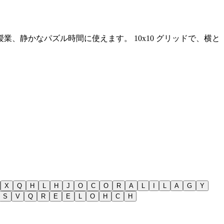
授業、静かなパズル時間に使えます。
10x10 グリッドで、横と
X
Q
H
L
H
J
O
C
O
R
A
L
I
L
A
G
Y
S
V
Q
R
E
E
L
O
H
C
H