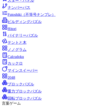
スター・バトル
ナンバーパス
Futoshiki（不等号ナンプレ）
ビルディングパズル
Hitori
バイナリーパズル
テントと木
ノノグラム
Calcudoku
カックロ
マインスイーパー
2048
ブロックパズル
重力ブロックパズル
回転ブロックパズル
言葉ゲーム