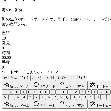
海の生き物
海の生き物ワードサーチをオンラインで遊べます。テーマ別
縦の単語のみ。
単語
10
発見
0
時間
00:00
手数
0
ワードサーチ
かんたん
·
10
x
10
ふつう
·
14
x
14
むずかしい
·
18
x
18
新しいゲーム
リスタート
ヒント（0/3）
オートム
T
U
R
T
L
E
I
R
C
L
P
L
A
N
K
T
O
N
M
K
R
A
Y
Y
Y
R
Z
S
Q
U
I
D
O
D
F
K
新しいゲーム
リスタート
ヒント（0/3）
オートム