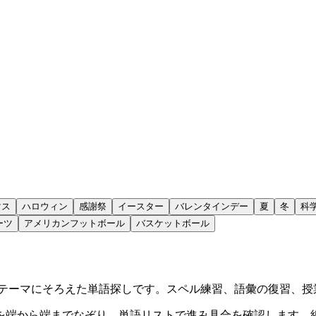
マス
ハロウィン
感謝祭
イースター
バレンタインデー
夏
冬
科
ーツ
アメリカンフットボール
バスケットボール
なテーマにそろえた単語探しです。スペル練習、語彙の復習、授
を端から端までなぞり、単語リストで進み具合を確認します。