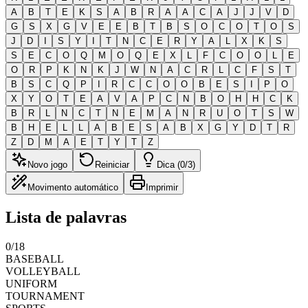
A
B
T
E
K
S
A
B
R
A
A
C
A
J
J
V
D
G
S
X
G
V
E
E
B
T
B
S
O
C
O
T
O
S
J
D
I
S
Y
I
T
N
C
E
R
Y
A
L
X
K
S
S
E
C
O
Q
M
O
Q
E
X
L
F
C
O
O
L
E
O
R
P
K
N
K
J
W
N
A
C
R
L
C
F
S
T
B
S
C
Q
P
I
R
C
C
O
O
B
E
S
I
P
O
X
Y
O
T
E
A
V
A
P
C
N
B
O
H
H
C
K
B
R
L
N
C
T
N
E
M
A
N
R
U
O
T
S
W
B
H
E
L
L
A
B
E
S
A
B
X
G
Y
D
T
R
Z
D
M
A
E
T
Y
T
Z
Novo jogo
Reiniciar
Dica (0/3)
Movimento automático
Imprimir
Lista de palavras
0
/
18
BASEBALL
VOLLEYBALL
UNIFORM
TOURNAMENT