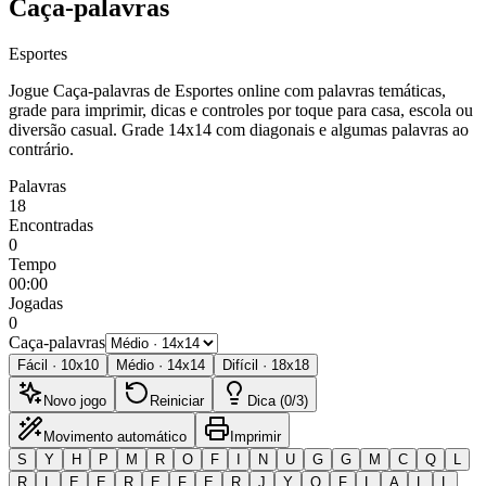
Caça-palavras
Esportes
Jogue Caça-palavras de Esportes online com palavras temáticas,
grade para imprimir, dicas e controles por toque para casa, escola ou
diversão casual.
Grade 14x14 com diagonais e algumas palavras ao
contrário.
Palavras
18
Encontradas
0
Tempo
00:00
Jogadas
0
Caça-palavras
Fácil
·
10
x
10
Médio
·
14
x
14
Difícil
·
18
x
18
Novo jogo
Reiniciar
Dica (0/3)
Movimento automático
Imprimir
S
Y
H
P
M
R
O
F
I
N
U
G
G
M
C
Q
L
R
L
E
E
R
E
F
E
R
J
Y
O
F
L
A
L
L