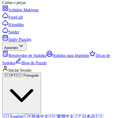
Cartas e peças
Solitário Mahjong
FreeCell
Klondike
Spider
Daily Puzzles
Aprender
Resolvedor de Sudoku
Sudoku para Imprimir
Dicas de
Sudoku
Blog de Puzzle
Iniciar Sessão
🇵🇹
PT
🇵🇹 Português
🇺🇸
English
🇨🇳
简体中文
🇭🇰
繁體中文
🇯🇵
日本語
🇪🇸