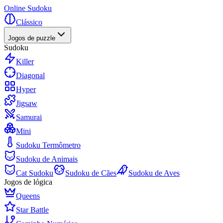
Online Sudoku
Clássico
Jogos de puzzle
Sudoku
Killer
Diagonal
Hyper
Jigsaw
Samurai
Mini
Sudoku Termômetro
Sudoku de Animais
Cat Sudoku
Sudoku de Cães
Sudoku de Aves
Jogos de lógica
Queens
Star Battle