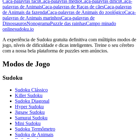
Caça-palavras fácil
Caça-palavras médio
Caça-palavras difícil
Caça-
palavras de Animais
Caça-palavras de Raças de cães
Caça-palavras
de Animais da fazenda
Caça-palavras de Animais do zoológico
Caça-
palavras de Animais marinhos
Caça-palavras de
Dinossauros
Nonograma
Puzzle das rainhas
Campo minado
onlinesudoku.io
A experiência de Sudoku gratuita definitiva com múltiplos modos de
jogo, níveis de dificuldade e dicas inteligentes. Treine o seu cérebro
com a nossa bela plataforma de puzzles sem anúncios.
Modos de Jogo
Sudoku
Sudoku Clássico
Killer Sudoku
Sudoku Diagonal
Hyper Sudoku
Jigsaw Sudoku
Samurai Sudoku
Mini Sudoku
Sudoku Termômetro
Sudoku de Animais