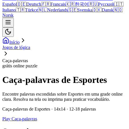
Español
🇩🇪
Deutsch
🇫🇷
Français
🇰🇷
한국어
🇷🇺
Русский
🇮🇹
Italiano
🇹🇷
Türkçe
🇳🇱
Nederlands
🇸🇪
Svenska
🇩🇰
Dansk
🇳🇴
Norsk
Início
Jogos de lógica
Caça-palavras
grátis online puzzle
Caça-palavras de Esportes
Encontre palavras escondidas sobre Esportes em uma grade online
clara. Resolva na tela ou imprima para praticar vocabulário.
Caça-palavras de Esportes · 14x14 · 12-18 palavras
Play Caça-palavras