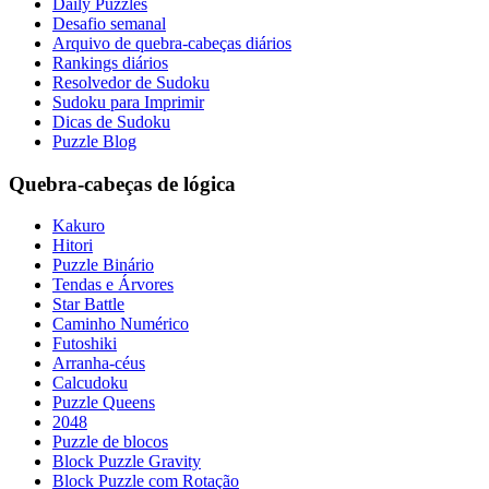
Daily Puzzles
Desafio semanal
Arquivo de quebra-cabeças diários
Rankings diários
Resolvedor de Sudoku
Sudoku para Imprimir
Dicas de Sudoku
Puzzle Blog
Quebra-cabeças de lógica
Kakuro
Hitori
Puzzle Binário
Tendas e Árvores
Star Battle
Caminho Numérico
Futoshiki
Arranha-céus
Calcudoku
Puzzle Queens
2048
Puzzle de blocos
Block Puzzle Gravity
Block Puzzle com Rotação