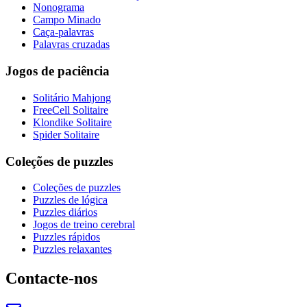
Nonograma
Campo Minado
Caça-palavras
Palavras cruzadas
Jogos de paciência
Solitário Mahjong
FreeCell Solitaire
Klondike Solitaire
Spider Solitaire
Coleções de puzzles
Coleções de puzzles
Puzzles de lógica
Puzzles diários
Jogos de treino cerebral
Puzzles rápidos
Puzzles relaxantes
Contacte-nos