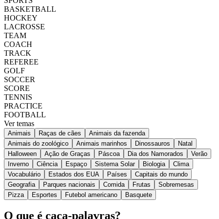
SPORTS
BASKETBALL
HOCKEY
LACROSSE
TEAM
COACH
TRACK
REFEREE
GOLF
SOCCER
SCORE
TENNIS
PRACTICE
FOOTBALL
Ver temas
Animais
Raças de cães
Animais da fazenda
Animais do zoológico
Animais marinhos
Dinossauros
Natal
Halloween
Ação de Graças
Páscoa
Dia dos Namorados
Verão
Inverno
Ciência
Espaço
Sistema Solar
Biologia
Clima
Vocabulário
Estados dos EUA
Países
Capitais do mundo
Geografia
Parques nacionais
Comida
Frutas
Sobremesas
Pizza
Esportes
Futebol americano
Basquete
O que é caça-palavras?