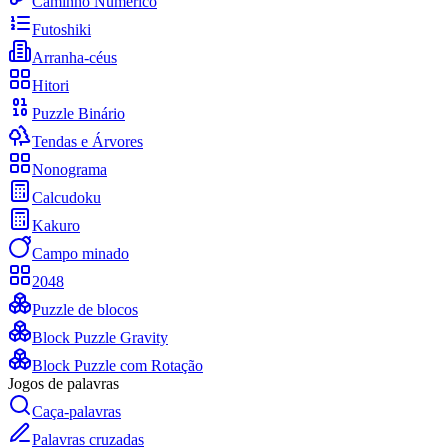
Caminho Numérico
Futoshiki
Arranha-céus
Hitori
Puzzle Binário
Tendas e Árvores
Nonograma
Calcudoku
Kakuro
Campo minado
2048
Puzzle de blocos
Block Puzzle Gravity
Block Puzzle com Rotação
Jogos de palavras
Caça-palavras
Palavras cruzadas