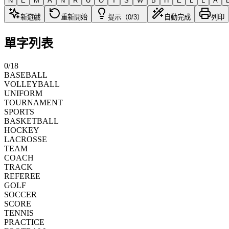
N
E
M
A
N
R
U
O
T
S
W
B
H
E
L
L
A
新遊戲
重新開始
提示（0/3）
自動完成
列印
單字列表
0
/
18
BASEBALL
VOLLEYBALL
UNIFORM
TOURNAMENT
SPORTS
BASKETBALL
HOCKEY
LACROSSE
TEAM
COACH
TRACK
REFEREE
GOLF
SOCCER
SCORE
TENNIS
PRACTICE