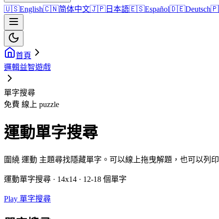
🇺🇸
English
🇨🇳
简体中文
🇯🇵
日本語
🇪🇸
Español
🇩🇪
Deutsch
🇵
首頁
邏輯益智遊戲
單字搜尋
免費 線上 puzzle
運動單字搜尋
圍繞 運動 主題尋找隱藏單字。可以線上拖曳解題，也可以列
運動單字搜尋 · 14x14 · 12-18 個單字
Play 單字搜尋