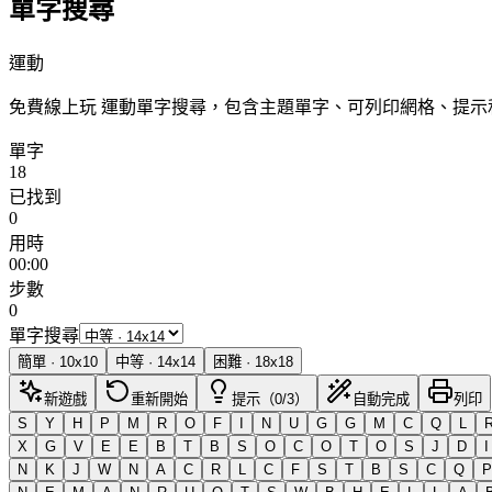
單字搜尋
運動
免費線上玩 運動單字搜尋，包含主題單字、可列印網格、提
單字
18
已找到
0
用時
00:00
步數
0
單字搜尋
簡單
·
10
x
10
中等
·
14
x
14
困難
·
18
x
18
新遊戲
重新開始
提示（0/3）
自動完成
列印
S
Y
H
P
M
R
O
F
I
N
U
G
G
M
C
Q
L
X
G
V
E
E
B
T
B
S
O
C
O
T
O
S
J
D
I
N
K
J
W
N
A
C
R
L
C
F
S
T
B
S
C
Q
P