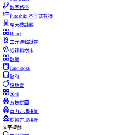
數字路徑
Futoshiki 不等式數獨
摩天樓謎題
Hitori
二元邏輯謎題
帳篷與樹木
數織
Calcudoku
數和
踩地雷
2048
方塊拼圖
重力方塊拼圖
旋轉方塊拼圖
文字遊戲