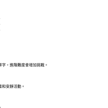
。
。
。
單字，進階難度會增加挑戰。
畫和安靜活動。
。