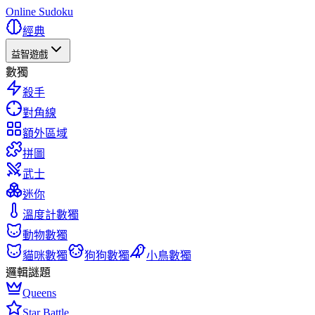
Online Sudoku
經典
益智遊戲
數獨
殺手
對角線
額外區域
拼圖
武士
迷你
溫度計數獨
動物數獨
貓咪數獨
狗狗數獨
小鳥數獨
邏輯謎題
Queens
Star Battle