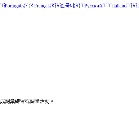
🇹
Português
🇫🇷
Français
🇰🇷
한국어
🇷🇺
Русский
🇮🇹
Italiano
🇹🇷
T
印成詞彙練習或課堂活動。