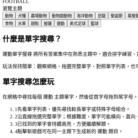
FOOTBALL
瀏覽主題
動物
犬種
農場動物
動物園動物
海洋動物
恐龍
聖誕節
萬聖
食物
水果
甜點
披薩
運動
美式足球
籃球
什麼是單字搜尋？
運動單字搜尋 將所有答案集中在熟悉主題中，適合拼字練習、
玩法保持簡單：觀察網格、拖選完整單字、對照單字列表，也
單字搜尋怎麼玩
在網格中尋找每個 運動 主題單字，然後從首字母拖到尾字母。
1
先看單字列表，優先尋找較長單字或特殊字母組合。
2
沿直線拖選完整單字；根據難度，單字可能橫向、直向
3
已找到的單字會持續高亮，方便繼續解題。
4
點擊新遊戲可在同一主題下生成新的 運動 題目。