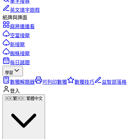
單字搜尋
英文填字遊戲
紙牌與牌面
麻將連連看
空當接龍
新接龍
蜘蛛接龍
每日謎題
學習
數獨解題器
可列印數獨
數獨技巧
益智部落格
登入
🇭🇰
繁
🇭🇰 繁體中文