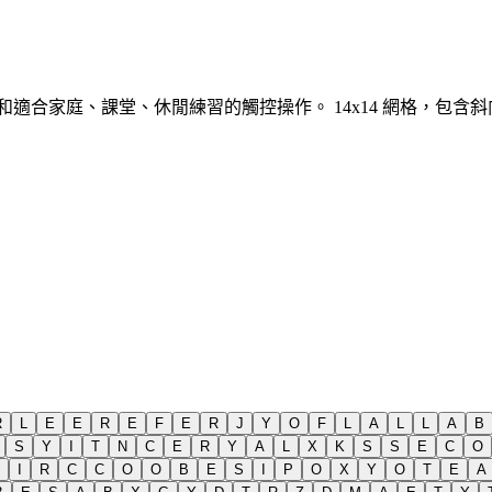
示和適合家庭、課堂、休閒練習的觸控操作。
14x14 網格，包
R
L
E
E
R
E
F
E
R
J
Y
O
F
L
A
L
L
A
B
S
Y
I
T
N
C
E
R
Y
A
L
X
K
S
S
E
C
O
I
R
C
C
O
O
B
E
S
I
P
O
X
Y
O
T
E
A