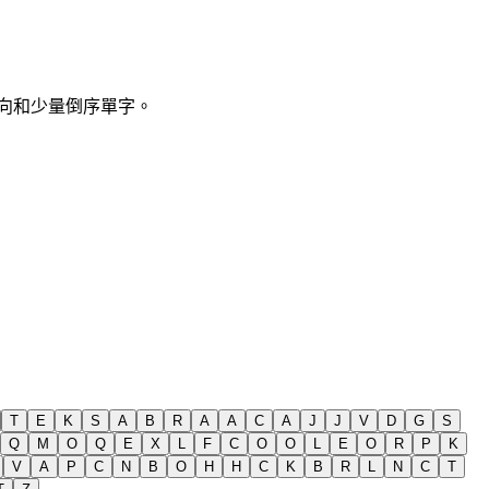
含斜向和少量倒序單字。
T
E
K
S
A
B
R
A
A
C
A
J
J
V
D
G
S
Q
M
O
Q
E
X
L
F
C
O
O
L
E
O
R
P
K
V
A
P
C
N
B
O
H
H
C
K
B
R
L
N
C
T