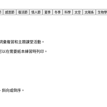
節
感恩節
復活節
情人節
夏季
冬季
科學
太空
太陽系
生物學
詞彙複習和主題課堂活動。
可以在需要紙本練習時列印。
、斜向或倒序。