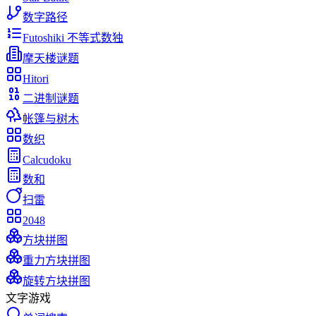
数字路径
Futoshiki 不等式数独
摩天楼谜题
Hitori
二进制谜题
帐篷与树木
数织
Calcudoku
数和
扫雷
2048
方块拼图
重力方块拼图
旋转方块拼图
文字游戏