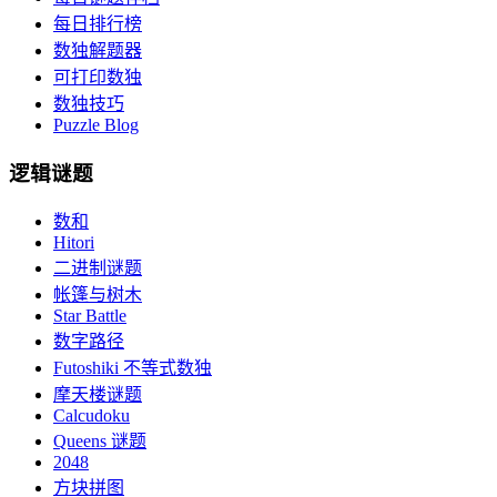
每日排行榜
数独解题器
可打印数独
数独技巧
Puzzle Blog
逻辑谜题
数和
Hitori
二进制谜题
帐篷与树木
Star Battle
数字路径
Futoshiki 不等式数独
摩天楼谜题
Calcudoku
Queens 谜题
2048
方块拼图