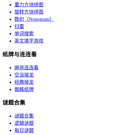
重力方块拼图
旋转方块拼图
数织（Nonogram）
扫雷
单词搜索
英文填字游戏
纸牌与连连看
麻将连连看
空当接龙
经典接龙
蜘蛛纸牌
谜题合集
谜题合集
逻辑谜题
每日谜题