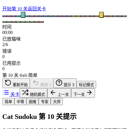
开始第 10 关
返回关卡
时间
00:00
已放猫咪
2/6
错误
0
已用提示
0
第 10 关
·
6
x
6
·
简单
重新开始
撤销
3
提示
3
标记模式
关卡
随机模式
上一关
下一关
简单
中等
困难
专家
大师
Cat Sudoku 第 10 关提示