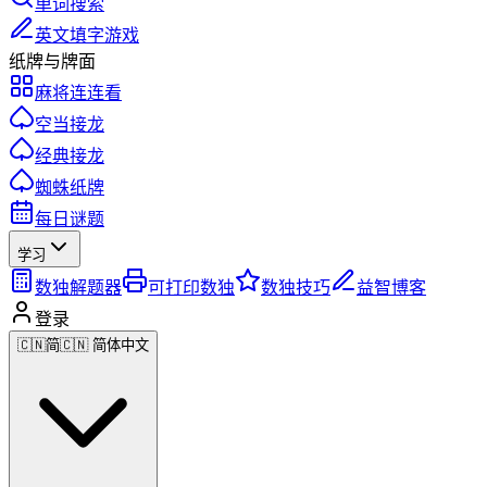
单词搜索
英文填字游戏
纸牌与牌面
麻将连连看
空当接龙
经典接龙
蜘蛛纸牌
每日谜题
学习
数独解题器
可打印数独
数独技巧
益智博客
登录
🇨🇳
简
🇨🇳 简体中文