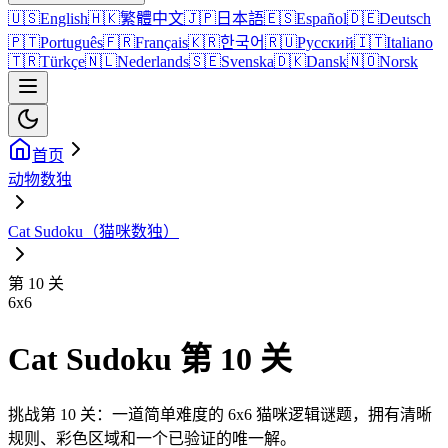
🇺🇸
English
🇭🇰
繁體中文
🇯🇵
日本語
🇪🇸
Español
🇩🇪
Deutsch
🇵🇹
Português
🇫🇷
Français
🇰🇷
한국어
🇷🇺
Русский
🇮🇹
Italiano
🇹🇷
Türkçe
🇳🇱
Nederlands
🇸🇪
Svenska
🇩🇰
Dansk
🇳🇴
Norsk
首页
动物数独
Cat Sudoku（猫咪数独）
第 10 关
6
x
6
Cat Sudoku 第 10 关
挑战第 10 关：一道简单难度的 6x6 猫咪逻辑谜题，拥有清晰
规则、彩色区域和一个已验证的唯一解。