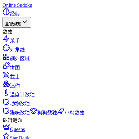
Online Sudoku
经典
益智游戏
数独
杀手
对角线
额外区域
拼图
武士
迷你
温度计数独
动物数独
猫咪数独
狗狗数独
小鸟数独
逻辑谜题
Queens
Star Battle