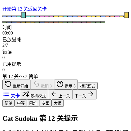
开始第 12 关
返回关卡
时间
00:00
已放猫咪
2/7
错误
0
已用提示
0
第 12 关
·
7
x
7
·
简单
重新开始
撤销
3
提示
3
标记模式
关卡
随机模式
上一关
下一关
简单
中等
困难
专家
大师
Cat Sudoku 第 12 关提示