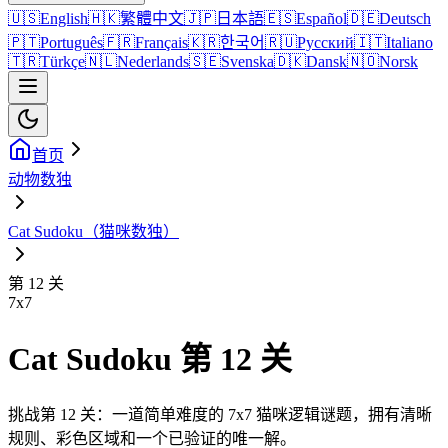
🇺🇸
English
🇭🇰
繁體中文
🇯🇵
日本語
🇪🇸
Español
🇩🇪
Deutsch
🇵🇹
Português
🇫🇷
Français
🇰🇷
한국어
🇷🇺
Русский
🇮🇹
Italiano
🇹🇷
Türkçe
🇳🇱
Nederlands
🇸🇪
Svenska
🇩🇰
Dansk
🇳🇴
Norsk
首页
动物数独
Cat Sudoku（猫咪数独）
第 12 关
7
x
7
Cat Sudoku 第 12 关
挑战第 12 关：一道简单难度的 7x7 猫咪逻辑谜题，拥有清晰
规则、彩色区域和一个已验证的唯一解。