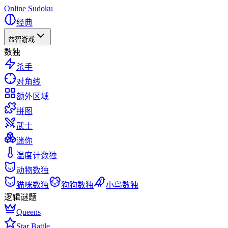
Online Sudoku
经典
益智游戏
数独
杀手
对角线
额外区域
拼图
武士
迷你
温度计数独
动物数独
猫咪数独
狗狗数独
小鸟数独
逻辑谜题
Queens
Star Battle