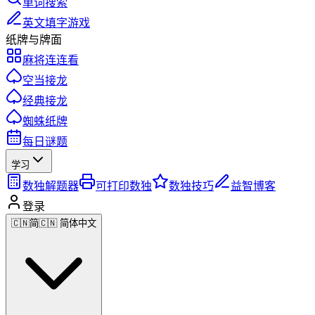
单词搜索
英文填字游戏
纸牌与牌面
麻将连连看
空当接龙
经典接龙
蜘蛛纸牌
每日谜题
学习
数独解题器
可打印数独
数独技巧
益智博客
登录
🇨🇳
简
🇨🇳 简体中文