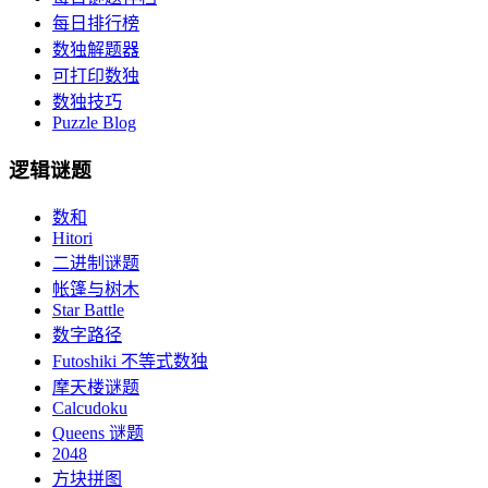
每日排行榜
数独解题器
可打印数独
数独技巧
Puzzle Blog
逻辑谜题
数和
Hitori
二进制谜题
帐篷与树木
Star Battle
数字路径
Futoshiki 不等式数独
摩天楼谜题
Calcudoku
Queens 谜题
2048
方块拼图