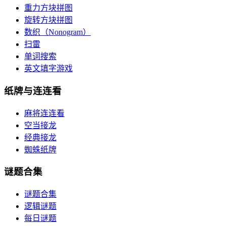
重力方块拼图
旋转方块拼图
数织（Nonogram）
扫雷
单词搜索
英文填字游戏
纸牌与连连看
麻将连连看
空当接龙
经典接龙
蜘蛛纸牌
谜题合集
谜题合集
逻辑谜题
每日谜题