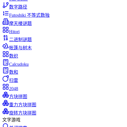
数字路径
Futoshiki 不等式数独
摩天楼谜题
Hitori
二进制谜题
帐篷与树木
数织
Calcudoku
数和
扫雷
2048
方块拼图
重力方块拼图
旋转方块拼图
文字游戏