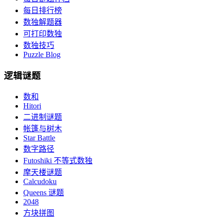
每日排行榜
数独解题器
可打印数独
数独技巧
Puzzle Blog
逻辑谜题
数和
Hitori
二进制谜题
帐篷与树木
Star Battle
数字路径
Futoshiki 不等式数独
摩天楼谜题
Calcudoku
Queens 谜题
2048
方块拼图