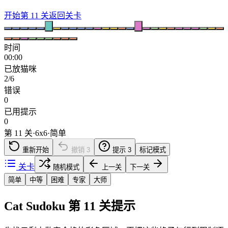
开始第 11 关
返回关卡
时间
00:00
已放猫咪
2/6
错误
0
已用提示
0
第 11 关
·
6
x
6
·
简单
重新开始
撤销
3
提示
3
标记模式
关卡
随机模式
上一关
下一关
简单
中等
困难
专家
大师
Cat Sudoku 第 11 关提示