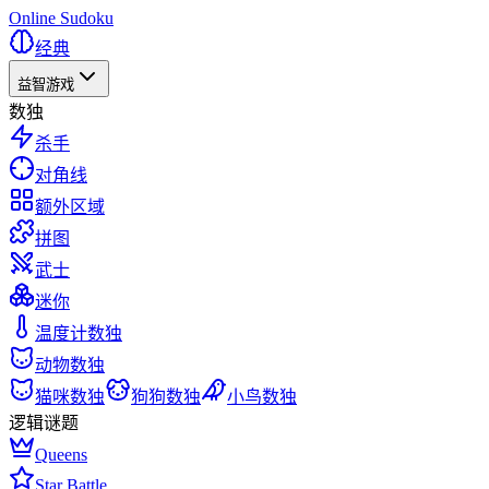
Online Sudoku
经典
益智游戏
数独
杀手
对角线
额外区域
拼图
武士
迷你
温度计数独
动物数独
猫咪数独
狗狗数独
小鸟数独
逻辑谜题
Queens
Star Battle