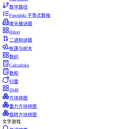
数字路径
Futoshiki 不等式数独
摩天楼谜题
Hitori
二进制谜题
帐篷与树木
数织
Calcudoku
数和
扫雷
2048
方块拼图
重力方块拼图
旋转方块拼图
文字游戏