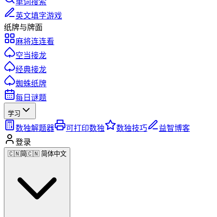
单词搜索
英文填字游戏
纸牌与牌面
麻将连连看
空当接龙
经典接龙
蜘蛛纸牌
每日谜题
学习
数独解题器
可打印数独
数独技巧
益智博客
登录
🇨🇳
简
🇨🇳 简体中文