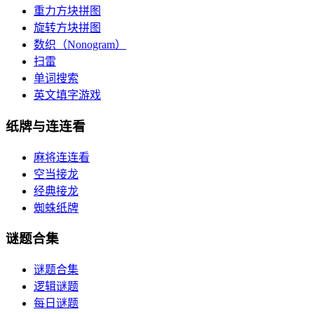
重力方块拼图
旋转方块拼图
数织（Nonogram）
扫雷
单词搜索
英文填字游戏
纸牌与连连看
麻将连连看
空当接龙
经典接龙
蜘蛛纸牌
谜题合集
谜题合集
逻辑谜题
每日谜题