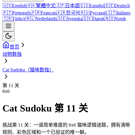
🇺🇸
English
🇭🇰
繁體中文
🇯🇵
日本語
🇪🇸
Español
🇩🇪
Deutsch
🇵🇹
Português
🇫🇷
Français
🇰🇷
한국어
🇷🇺
Русский
🇮🇹
Italiano
🇹🇷
Türkçe
🇳🇱
Nederlands
🇸🇪
Svenska
🇩🇰
Dansk
🇳🇴
Norsk
首页
动物数独
Cat Sudoku（猫咪数独）
第 11 关
6
x
6
Cat Sudoku 第 11 关
挑战第 11 关：一道简单难度的 6x6 猫咪逻辑谜题，拥有清晰
规则、彩色区域和一个已验证的唯一解。