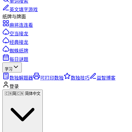
单词搜索
英文填字游戏
纸牌与牌面
麻将连连看
空当接龙
经典接龙
蜘蛛纸牌
每日谜题
学习
数独解题器
可打印数独
数独技巧
益智博客
登录
🇨🇳
简
🇨🇳 简体中文