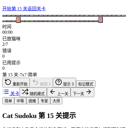
开始第 15 关
返回关卡
时间
00:00
已放猫咪
2/7
错误
0
已用提示
0
第 15 关
·
7
x
7
·
简单
重新开始
撤销
3
提示
3
标记模式
关卡
随机模式
上一关
下一关
简单
中等
困难
专家
大师
Cat Sudoku 第 15 关提示