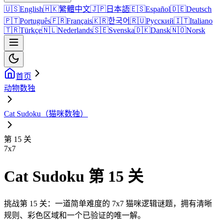
🇺🇸
English
🇭🇰
繁體中文
🇯🇵
日本語
🇪🇸
Español
🇩🇪
Deutsch
🇵🇹
Português
🇫🇷
Français
🇰🇷
한국어
🇷🇺
Русский
🇮🇹
Italiano
🇹🇷
Türkçe
🇳🇱
Nederlands
🇸🇪
Svenska
🇩🇰
Dansk
🇳🇴
Norsk
首页
动物数独
Cat Sudoku（猫咪数独）
第 15 关
7
x
7
Cat Sudoku 第 15 关
挑战第 15 关：一道简单难度的 7x7 猫咪逻辑谜题，拥有清晰
规则、彩色区域和一个已验证的唯一解。