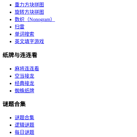
重力方块拼图
旋转方块拼图
数织（Nonogram）
扫雷
单词搜索
英文填字游戏
纸牌与连连看
麻将连连看
空当接龙
经典接龙
蜘蛛纸牌
谜题合集
谜题合集
逻辑谜题
每日谜题