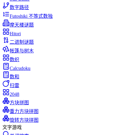
数字路径
Futoshiki 不等式数独
摩天楼谜题
Hitori
二进制谜题
帐篷与树木
数织
Calcudoku
数和
扫雷
2048
方块拼图
重力方块拼图
旋转方块拼图
文字游戏