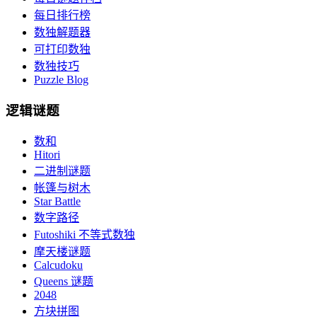
每日排行榜
数独解题器
可打印数独
数独技巧
Puzzle Blog
逻辑谜题
数和
Hitori
二进制谜题
帐篷与树木
Star Battle
数字路径
Futoshiki 不等式数独
摩天楼谜题
Calcudoku
Queens 谜题
2048
方块拼图