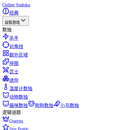
Online Sudoku
经典
益智游戏
数独
杀手
对角线
额外区域
拼图
武士
迷你
温度计数独
动物数独
猫咪数独
狗狗数独
小鸟数独
逻辑谜题
Queens
Star Battle