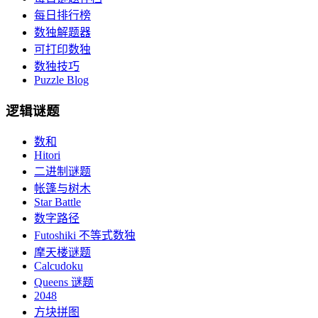
每日排行榜
数独解题器
可打印数独
数独技巧
Puzzle Blog
逻辑谜题
数和
Hitori
二进制谜题
帐篷与树木
Star Battle
数字路径
Futoshiki 不等式数独
摩天楼谜题
Calcudoku
Queens 谜题
2048
方块拼图