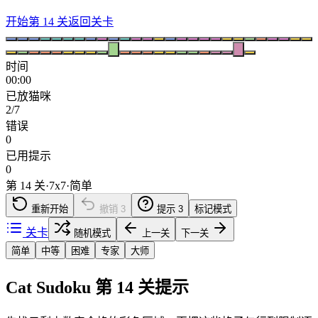
开始第 14 关
返回关卡
时间
00:00
已放猫咪
2/7
错误
0
已用提示
0
第 14 关
·
7
x
7
·
简单
重新开始
撤销
3
提示
3
标记模式
关卡
随机模式
上一关
下一关
简单
中等
困难
专家
大师
Cat Sudoku 第 14 关提示