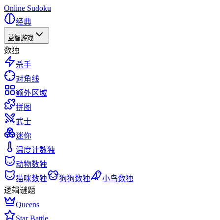
Online Sudoku
经典
益智游戏
数独
杀手
对角线
额外区域
拼图
武士
迷你
温度计数独
动物数独
猫咪数独
狗狗数独
小鸟数独
逻辑谜题
Queens
Star Battle