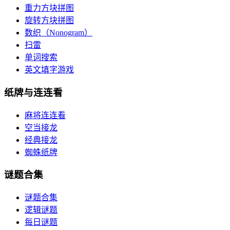
重力方块拼图
旋转方块拼图
数织（Nonogram）
扫雷
单词搜索
英文填字游戏
纸牌与连连看
麻将连连看
空当接龙
经典接龙
蜘蛛纸牌
谜题合集
谜题合集
逻辑谜题
每日谜题