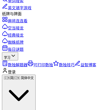
单词搜索
英文填字游戏
纸牌与牌面
麻将连连看
空当接龙
经典接龙
蜘蛛纸牌
每日谜题
学习
数独解题器
可打印数独
数独技巧
益智博客
登录
🇨🇳
简
🇨🇳 简体中文