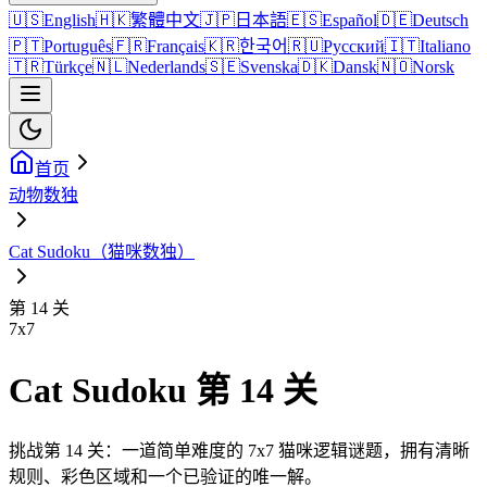
🇺🇸
English
🇭🇰
繁體中文
🇯🇵
日本語
🇪🇸
Español
🇩🇪
Deutsch
🇵🇹
Português
🇫🇷
Français
🇰🇷
한국어
🇷🇺
Русский
🇮🇹
Italiano
🇹🇷
Türkçe
🇳🇱
Nederlands
🇸🇪
Svenska
🇩🇰
Dansk
🇳🇴
Norsk
首页
动物数独
Cat Sudoku（猫咪数独）
第 14 关
7
x
7
Cat Sudoku 第 14 关
挑战第 14 关：一道简单难度的 7x7 猫咪逻辑谜题，拥有清晰
规则、彩色区域和一个已验证的唯一解。