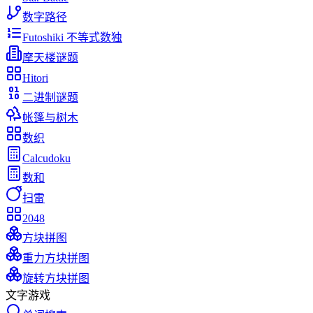
数字路径
Futoshiki 不等式数独
摩天楼谜题
Hitori
二进制谜题
帐篷与树木
数织
Calcudoku
数和
扫雷
2048
方块拼图
重力方块拼图
旋转方块拼图
文字游戏