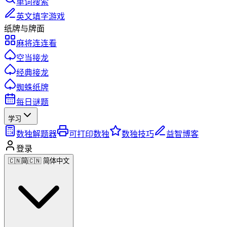
单词搜索
英文填字游戏
纸牌与牌面
麻将连连看
空当接龙
经典接龙
蜘蛛纸牌
每日谜题
学习
数独解题器
可打印数独
数独技巧
益智博客
登录
🇨🇳
简
🇨🇳 简体中文