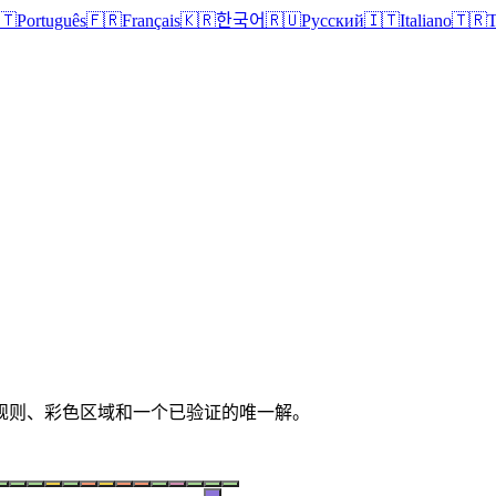
🇹
Português
🇫🇷
Français
🇰🇷
한국어
🇷🇺
Русский
🇮🇹
Italiano
🇹🇷
T
清晰规则、彩色区域和一个已验证的唯一解。