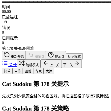
时间
00:00
已放猫咪
1/9
错误
0
已用提示
0
第 178 关
·
9
x
9
·
困难
重新开始
撤销
3
提示
3
标记模式
关卡
随机模式
上一关
下一关
简单
中等
困难
专家
大师
Cat Sudoku 第 178 关提示
先找只剩少数安全格的彩色区域，再把这些格子与行列限制逐
Cat Sudoku 第 178 关策略