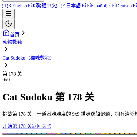
🇺🇸
English
🇭🇰
繁體中文
🇯🇵
日本語
🇪🇸
Español
🇩🇪
Deutsch
🇵
首页
动物数独
Cat Sudoku（猫咪数独）
第 178 关
9
x
9
Cat Sudoku 第 178 关
挑战第 178 关：一道困难难度的 9x9 猫咪逻辑谜题，拥有
开始第 178 关
返回关卡