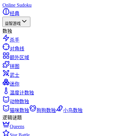
Online Sudoku
经典
益智游戏
数独
杀手
对角线
额外区域
拼图
武士
迷你
温度计数独
动物数独
猫咪数独
狗狗数独
小鸟数独
逻辑谜题
Queens
Star Battle