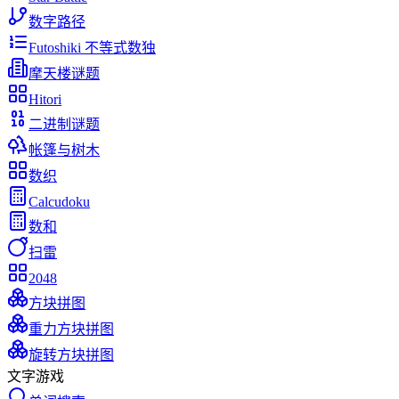
数字路径
Futoshiki 不等式数独
摩天楼谜题
Hitori
二进制谜题
帐篷与树木
数织
Calcudoku
数和
扫雷
2048
方块拼图
重力方块拼图
旋转方块拼图
文字游戏