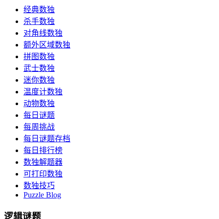
经典数独
杀手数独
对角线数独
额外区域数独
拼图数独
武士数独
迷你数独
温度计数独
动物数独
每日谜题
每周挑战
每日谜题存档
每日排行榜
数独解题器
可打印数独
数独技巧
Puzzle Blog
逻辑谜题