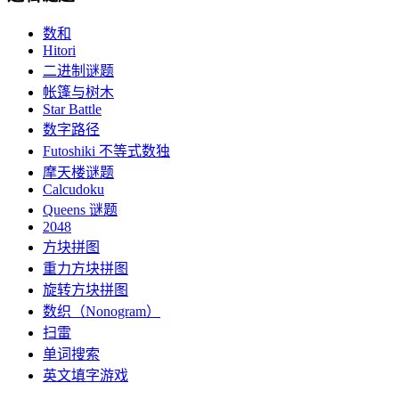
数和
Hitori
二进制谜题
帐篷与树木
Star Battle
数字路径
Futoshiki 不等式数独
摩天楼谜题
Calcudoku
Queens 谜题
2048
方块拼图
重力方块拼图
旋转方块拼图
数织（Nonogram）
扫雷
单词搜索
英文填字游戏