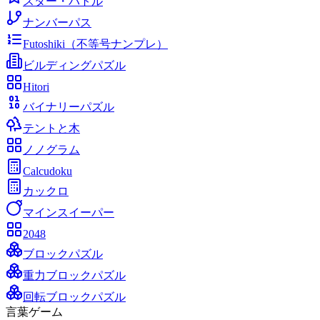
スター・バトル
ナンバーパス
Futoshiki（不等号ナンプレ）
ビルディングパズル
Hitori
バイナリーパズル
テントと木
ノノグラム
Calcudoku
カックロ
マインスイーパー
2048
ブロックパズル
重力ブロックパズル
回転ブロックパズル
言葉ゲーム