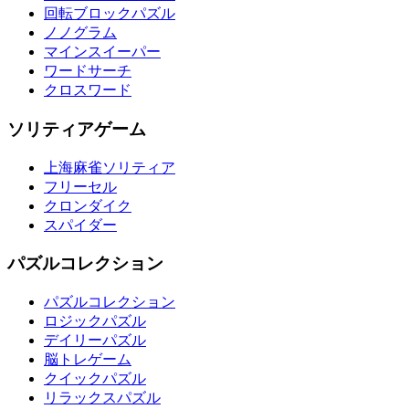
回転ブロックパズル
ノノグラム
マインスイーパー
ワードサーチ
クロスワード
ソリティアゲーム
上海麻雀ソリティア
フリーセル
クロンダイク
スパイダー
パズルコレクション
パズルコレクション
ロジックパズル
デイリーパズル
脳トレゲーム
クイックパズル
リラックスパズル