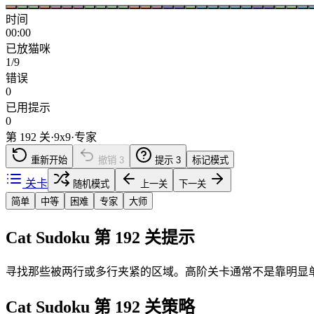
时间
00:00
已放猫咪
1/9
错误
0
已用提示
0
第 192 关
·
9
x
9
·
专家
重新开始
撤销
3
提示
3
标记模式
关卡
随机模式
上一关
下一关
简单
中等
困难
专家
大师
Cat Sudoku 第 192 关提示
寻找那些被两行或多行夹紧的区域。高阶关卡通常不是靠明显
Cat Sudoku 第 192 关策略