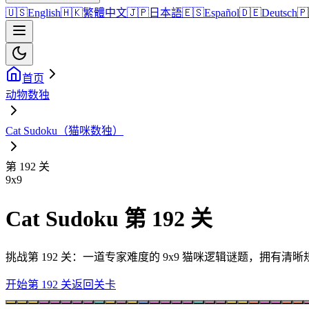
🇺🇸
English
🇭🇰
繁體中文
🇯🇵
日本語
🇪🇸
Español
🇩🇪
Deutsch
🇵
首页
动物数独
Cat Sudoku（猫咪数独）
第 192 关
9
x
9
Cat Sudoku 第 192 关
挑战第 192 关：一道专家难度的 9x9 猫咪逻辑谜题，拥有
开始第 192 关
返回关卡