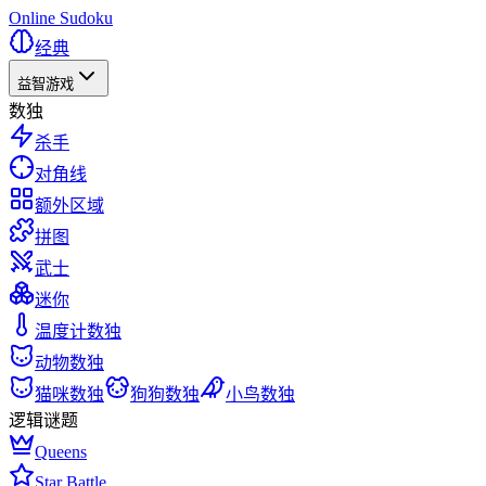
Online Sudoku
经典
益智游戏
数独
杀手
对角线
额外区域
拼图
武士
迷你
温度计数独
动物数独
猫咪数独
狗狗数独
小鸟数独
逻辑谜题
Queens
Star Battle