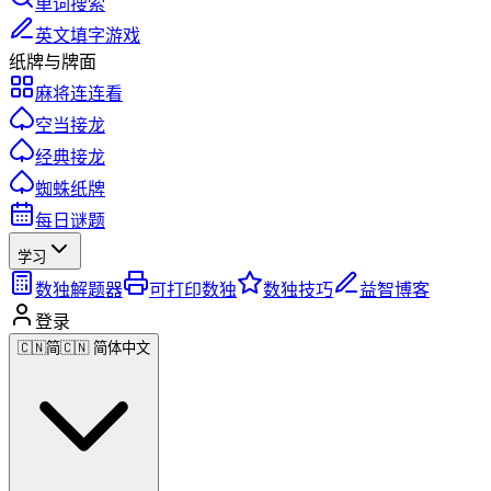
单词搜索
英文填字游戏
纸牌与牌面
麻将连连看
空当接龙
经典接龙
蜘蛛纸牌
每日谜题
学习
数独解题器
可打印数独
数独技巧
益智博客
登录
🇨🇳
简
🇨🇳 简体中文