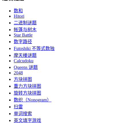
数和
Hitori
二进制谜题
帐篷与树木
Star Battle
数字路径
Futoshiki 不等式数独
摩天楼谜题
Calcudoku
Queens 谜题
2048
方块拼图
重力方块拼图
旋转方块拼图
数织（Nonogram）
扫雷
单词搜索
英文填字游戏