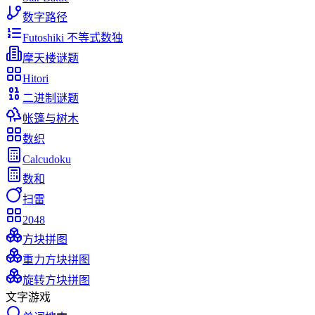
数字路径
Futoshiki 不等式数独
摩天楼谜题
Hitori
二进制谜题
帐篷与树木
数织
Calcudoku
数和
扫雷
2048
方块拼图
重力方块拼图
旋转方块拼图
文字游戏