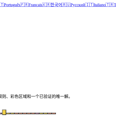
🇹
Português
🇫🇷
Français
🇰🇷
한국어
🇷🇺
Русский
🇮🇹
Italiano
🇹🇷
T
清晰规则、彩色区域和一个已验证的唯一解。