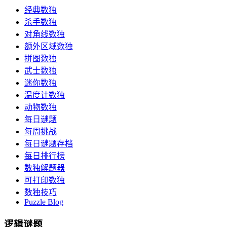
经典数独
杀手数独
对角线数独
额外区域数独
拼图数独
武士数独
迷你数独
温度计数独
动物数独
每日谜题
每周挑战
每日谜题存档
每日排行榜
数独解题器
可打印数独
数独技巧
Puzzle Blog
逻辑谜题