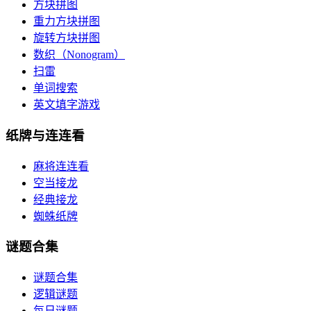
方块拼图
重力方块拼图
旋转方块拼图
数织（Nonogram）
扫雷
单词搜索
英文填字游戏
纸牌与连连看
麻将连连看
空当接龙
经典接龙
蜘蛛纸牌
谜题合集
谜题合集
逻辑谜题
每日谜题