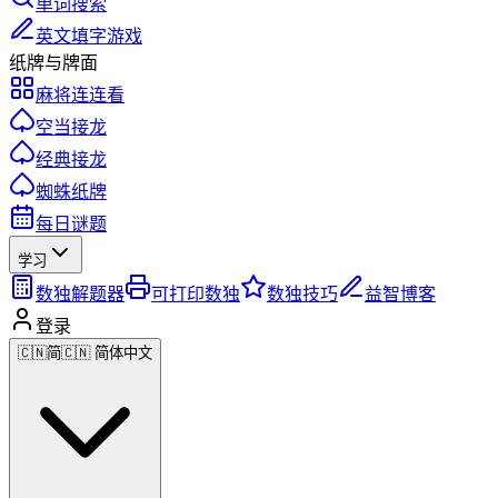
单词搜索
英文填字游戏
纸牌与牌面
麻将连连看
空当接龙
经典接龙
蜘蛛纸牌
每日谜题
学习
数独解题器
可打印数独
数独技巧
益智博客
登录
🇨🇳
简
🇨🇳 简体中文