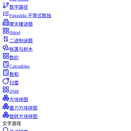
数字路径
Futoshiki 不等式数独
摩天楼谜题
Hitori
二进制谜题
帐篷与树木
数织
Calcudoku
数和
扫雷
2048
方块拼图
重力方块拼图
旋转方块拼图
文字游戏