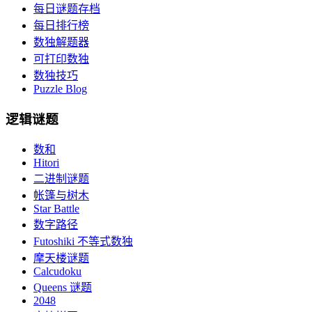
每日谜题存档
每日排行榜
数独解题器
可打印数独
数独技巧
Puzzle Blog
逻辑谜题
数和
Hitori
二进制谜题
帐篷与树木
Star Battle
数字路径
Futoshiki 不等式数独
摩天楼谜题
Calcudoku
Queens 谜题
2048