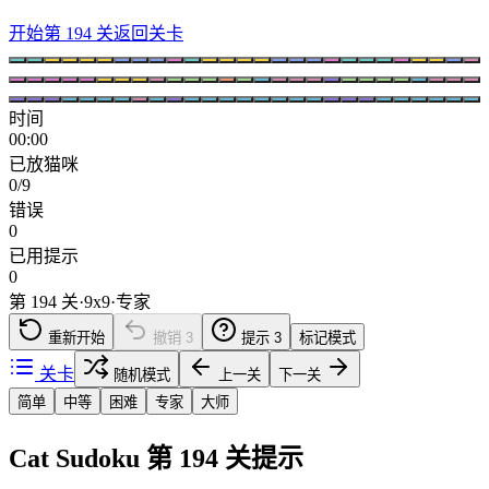
开始第 194 关
返回关卡
时间
00:00
已放猫咪
0/9
错误
0
已用提示
0
第 194 关
·
9
x
9
·
专家
重新开始
撤销
3
提示
3
标记模式
关卡
随机模式
上一关
下一关
简单
中等
困难
专家
大师
Cat Sudoku 第 194 关提示