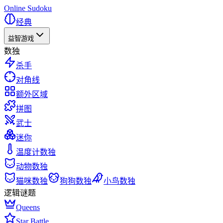
Online Sudoku
经典
益智游戏
数独
杀手
对角线
额外区域
拼图
武士
迷你
温度计数独
动物数独
猫咪数独
狗狗数独
小鸟数独
逻辑谜题
Queens
Star Battle