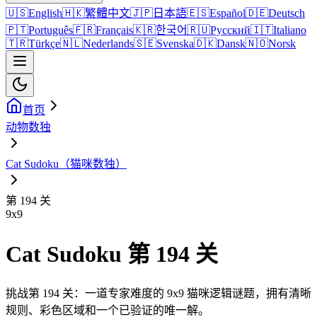
🇺🇸
English
🇭🇰
繁體中文
🇯🇵
日本語
🇪🇸
Español
🇩🇪
Deutsch
🇵🇹
Português
🇫🇷
Français
🇰🇷
한국어
🇷🇺
Русский
🇮🇹
Italiano
🇹🇷
Türkçe
🇳🇱
Nederlands
🇸🇪
Svenska
🇩🇰
Dansk
🇳🇴
Norsk
首页
动物数独
Cat Sudoku（猫咪数独）
第 194 关
9
x
9
Cat Sudoku 第 194 关
挑战第 194 关：一道专家难度的 9x9 猫咪逻辑谜题，拥有清晰
规则、彩色区域和一个已验证的唯一解。