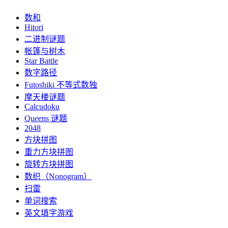
数和
Hitori
二进制谜题
帐篷与树木
Star Battle
数字路径
Futoshiki 不等式数独
摩天楼谜题
Calcudoku
Queens 谜题
2048
方块拼图
重力方块拼图
旋转方块拼图
数织（Nonogram）
扫雷
单词搜索
英文填字游戏