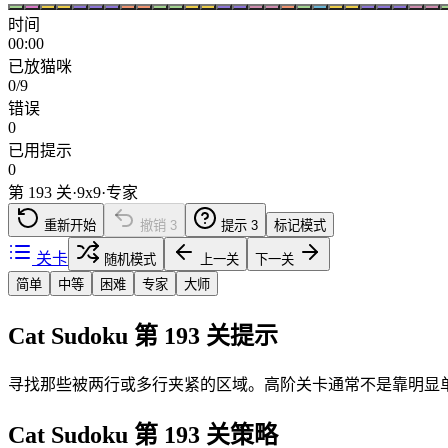
时间
00:00
已放猫咪
0/9
错误
0
已用提示
0
第 193 关
·
9
x
9
·
专家
重新开始
撤销
3
提示
3
标记模式
关卡
随机模式
上一关
下一关
简单
中等
困难
专家
大师
Cat Sudoku 第 193 关提示
寻找那些被两行或多行夹紧的区域。高阶关卡通常不是靠明显
Cat Sudoku 第 193 关策略