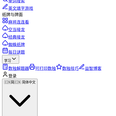
单词搜索
英文填字游戏
纸牌与牌面
麻将连连看
空当接龙
经典接龙
蜘蛛纸牌
每日谜题
学习
数独解题器
可打印数独
数独技巧
益智博客
登录
🇨🇳
简
🇨🇳 简体中文