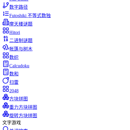
数字路径
Futoshiki 不等式数独
摩天楼谜题
Hitori
二进制谜题
帐篷与树木
数织
Calcudoku
数和
扫雷
2048
方块拼图
重力方块拼图
旋转方块拼图
文字游戏