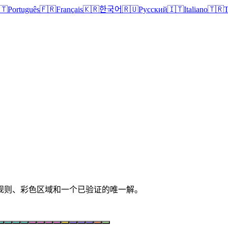
🇹
Português
🇫🇷
Français
🇰🇷
한국어
🇷🇺
Русский
🇮🇹
Italiano
🇹🇷
T
清晰规则、彩色区域和一个已验证的唯一解。