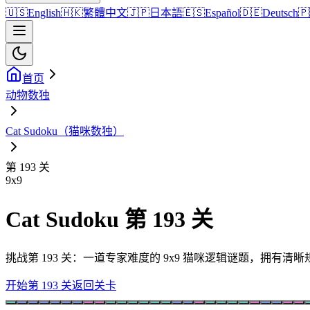
🇺🇸
English
🇭🇰
繁體中文
🇯🇵
日本語
🇪🇸
Español
🇩🇪
Deutsch
🇵
首页
动物数独
Cat Sudoku（猫咪数独）
第 193 关
9
x
9
Cat Sudoku 第 193 关
挑战第 193 关：一道专家难度的 9x9 猫咪逻辑谜题，拥有
开始第 193 关
返回关卡