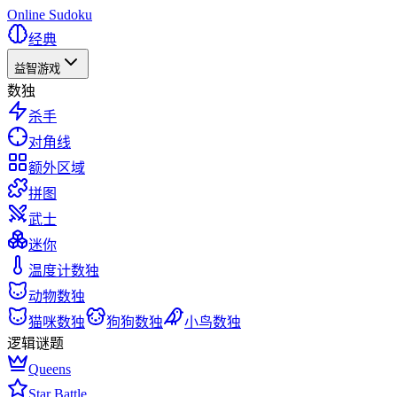
Online Sudoku
经典
益智游戏
数独
杀手
对角线
额外区域
拼图
武士
迷你
温度计数独
动物数独
猫咪数独
狗狗数独
小鸟数独
逻辑谜题
Queens
Star Battle