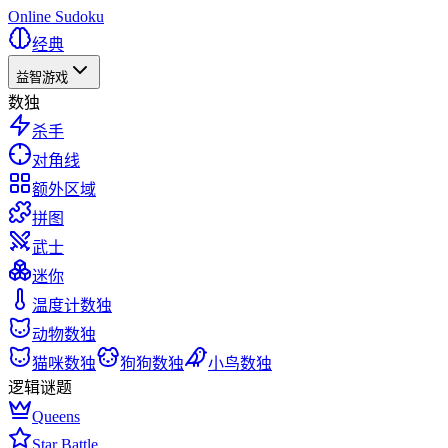
Online Sudoku
经典
益智游戏
数独
杀手
对角线
额外区域
拼图
武士
迷你
温度计数独
动物数独
猫咪数独
狗狗数独
小鸟数独
逻辑谜题
Queens
Star Battle