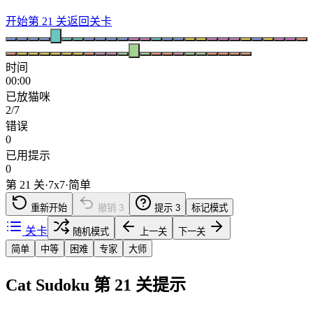
开始第 21 关
返回关卡
时间
00:00
已放猫咪
2/7
错误
0
已用提示
0
第 21 关
·
7
x
7
·
简单
重新开始
撤销
3
提示
3
标记模式
关卡
随机模式
上一关
下一关
简单
中等
困难
专家
大师
Cat Sudoku 第 21 关提示