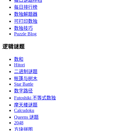
每日谜题存档
每日排行榜
数独解题器
可打印数独
数独技巧
Puzzle Blog
逻辑谜题
数和
Hitori
二进制谜题
帐篷与树木
Star Battle
数字路径
Futoshiki 不等式数独
摩天楼谜题
Calcudoku
Queens 谜题
2048
方块拼图