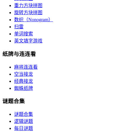
重力方块拼图
旋转方块拼图
数织（Nonogram）
扫雷
单词搜索
英文填字游戏
纸牌与连连看
麻将连连看
空当接龙
经典接龙
蜘蛛纸牌
谜题合集
谜题合集
逻辑谜题
每日谜题