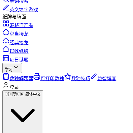
单词搜索
英文填字游戏
纸牌与牌面
麻将连连看
空当接龙
经典接龙
蜘蛛纸牌
每日谜题
学习
数独解题器
可打印数独
数独技巧
益智博客
登录
🇨🇳
简
🇨🇳 简体中文