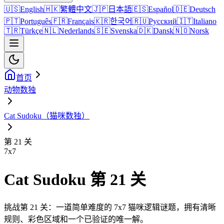
🇺🇸
English
🇭🇰
繁體中文
🇯🇵
日本語
🇪🇸
Español
🇩🇪
Deutsch
🇵🇹
Português
🇫🇷
Français
🇰🇷
한국어
🇷🇺
Русский
🇮🇹
Italiano
🇹🇷
Türkçe
🇳🇱
Nederlands
🇸🇪
Svenska
🇩🇰
Dansk
🇳🇴
Norsk
首页
动物数独
Cat Sudoku（猫咪数独）
第 21 关
7
x
7
Cat Sudoku 第 21 关
挑战第 21 关：一道简单难度的 7x7 猫咪逻辑谜题，拥有清晰
规则、彩色区域和一个已验证的唯一解。