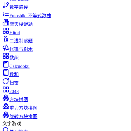
数字路径
Futoshiki 不等式数独
摩天楼谜题
Hitori
二进制谜题
帐篷与树木
数织
Calcudoku
数和
扫雷
2048
方块拼图
重力方块拼图
旋转方块拼图
文字游戏