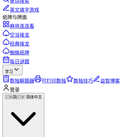
单词搜索
英文填字游戏
纸牌与牌面
麻将连连看
空当接龙
经典接龙
蜘蛛纸牌
每日谜题
学习
数独解题器
可打印数独
数独技巧
益智博客
登录
🇨🇳
简
🇨🇳 简体中文