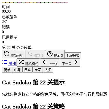
时间
00:00
已放猫咪
2/7
错误
0
已用提示
0
第 22 关
·
7
x
7
·
简单
重新开始
撤销
3
提示
3
标记模式
关卡
随机模式
上一关
下一关
简单
中等
困难
专家
大师
Cat Sudoku 第 22 关提示
先找只剩少数安全格的彩色区域，再把这些格子与行列限制逐
Cat Sudoku 第 22 关策略