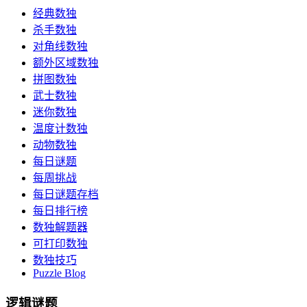
经典数独
杀手数独
对角线数独
额外区域数独
拼图数独
武士数独
迷你数独
温度计数独
动物数独
每日谜题
每周挑战
每日谜题存档
每日排行榜
数独解题器
可打印数独
数独技巧
Puzzle Blog
逻辑谜题