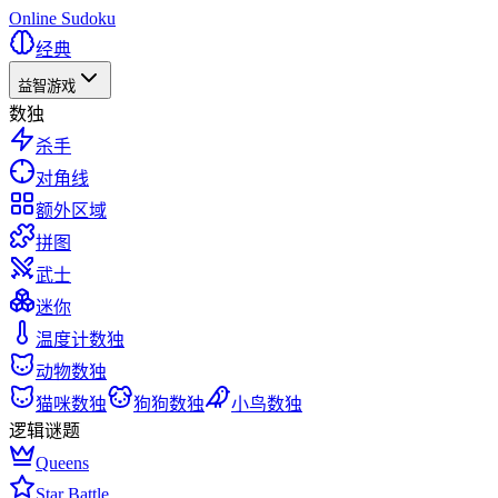
Online Sudoku
经典
益智游戏
数独
杀手
对角线
额外区域
拼图
武士
迷你
温度计数独
动物数独
猫咪数独
狗狗数独
小鸟数独
逻辑谜题
Queens
Star Battle