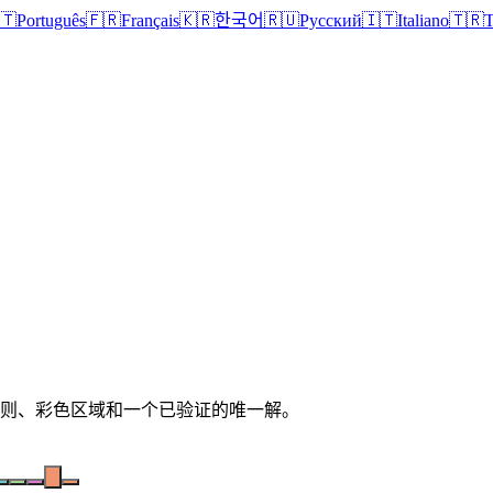
🇹
Português
🇫🇷
Français
🇰🇷
한국어
🇷🇺
Русский
🇮🇹
Italiano
🇹🇷
T
清晰规则、彩色区域和一个已验证的唯一解。