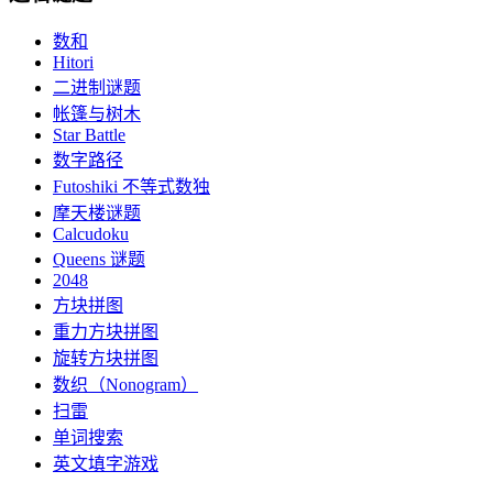
数和
Hitori
二进制谜题
帐篷与树木
Star Battle
数字路径
Futoshiki 不等式数独
摩天楼谜题
Calcudoku
Queens 谜题
2048
方块拼图
重力方块拼图
旋转方块拼图
数织（Nonogram）
扫雷
单词搜索
英文填字游戏