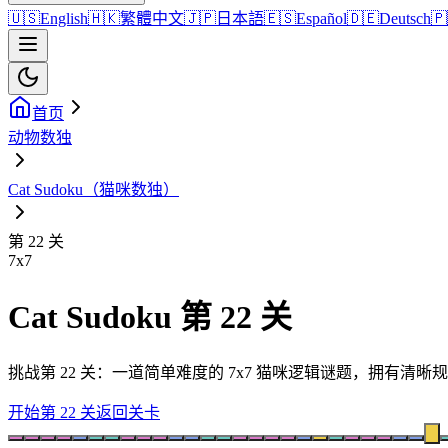
🇺🇸
English
🇭🇰
繁體中文
🇯🇵
日本語
🇪🇸
Español
🇩🇪
Deutsch
🇵
首页
动物数独
Cat Sudoku（猫咪数独）
第 22 关
7
x
7
Cat Sudoku 第 22 关
挑战第 22 关：一道简单难度的 7x7 猫咪逻辑谜题，拥有
开始第 22 关
返回关卡