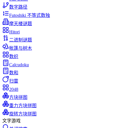
数字路径
Futoshiki 不等式数独
摩天楼谜题
Hitori
二进制谜题
帐篷与树木
数织
Calcudoku
数和
扫雷
2048
方块拼图
重力方块拼图
旋转方块拼图
文字游戏