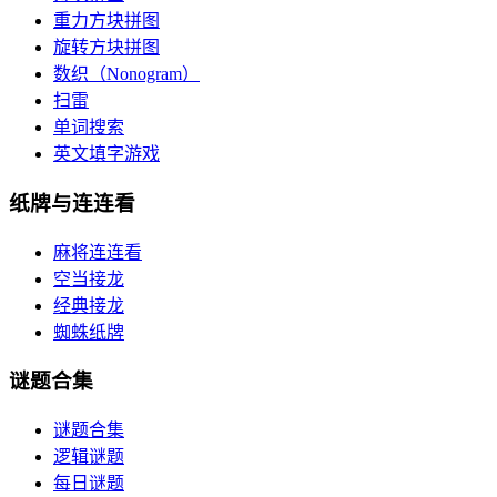
重力方块拼图
旋转方块拼图
数织（Nonogram）
扫雷
单词搜索
英文填字游戏
纸牌与连连看
麻将连连看
空当接龙
经典接龙
蜘蛛纸牌
谜题合集
谜题合集
逻辑谜题
每日谜题