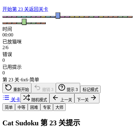
开始第 23 关
返回关卡
时间
00:00
已放猫咪
2/6
错误
0
已用提示
0
第 23 关
·
6
x
6
·
简单
重新开始
撤销
3
提示
3
标记模式
关卡
随机模式
上一关
下一关
简单
中等
困难
专家
大师
Cat Sudoku 第 23 关提示