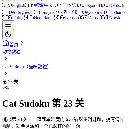
🇺🇸
English
🇭🇰
繁體中文
🇯🇵
日本語
🇪🇸
Español
🇩🇪
Deutsch
🇵🇹
Português
🇫🇷
Français
🇰🇷
한국어
🇷🇺
Русский
🇮🇹
Italiano
🇹🇷
Türkçe
🇳🇱
Nederlands
🇸🇪
Svenska
🇩🇰
Dansk
🇳🇴
Norsk
首页
动物数独
Cat Sudoku（猫咪数独）
第 23 关
6
x
6
Cat Sudoku 第 23 关
挑战第 23 关：一道简单难度的 6x6 猫咪逻辑谜题，拥有清晰
规则、彩色区域和一个已验证的唯一解。