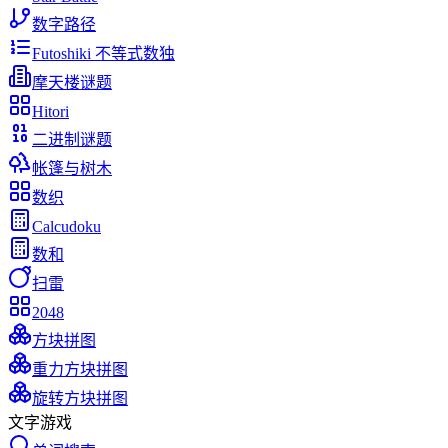
数字路径
Futoshiki 不等式数独
摩天楼谜题
Hitori
二进制谜题
帐篷与树木
数织
Calcudoku
数和
扫雷
2048
方块拼图
重力方块拼图
旋转方块拼图
文字游戏