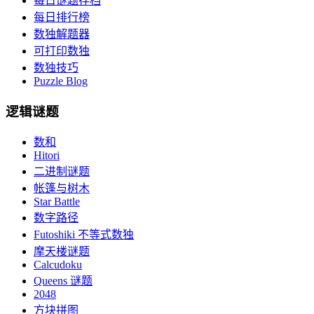
每日谜题存档
每日排行榜
数独解题器
可打印数独
数独技巧
Puzzle Blog
逻辑谜题
数和
Hitori
二进制谜题
帐篷与树木
Star Battle
数字路径
Futoshiki 不等式数独
摩天楼谜题
Calcudoku
Queens 谜题
2048
方块拼图