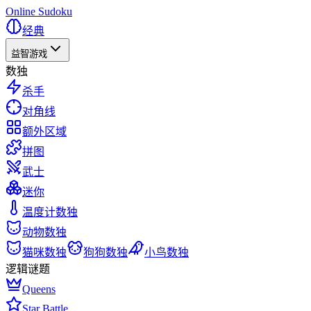
Online Sudoku
经典
益智游戏
数独
杀手
对角线
额外区域
拼图
武士
迷你
温度计数独
动物数独
猫咪数独
狗狗数独
小鸟数独
逻辑谜题
Queens
Star Battle