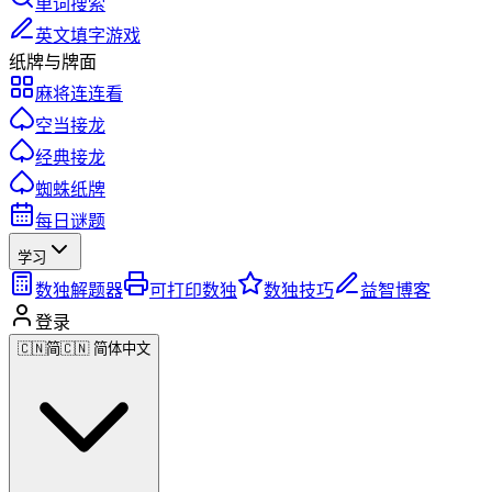
单词搜索
英文填字游戏
纸牌与牌面
麻将连连看
空当接龙
经典接龙
蜘蛛纸牌
每日谜题
学习
数独解题器
可打印数独
数独技巧
益智博客
登录
🇨🇳
简
🇨🇳 简体中文