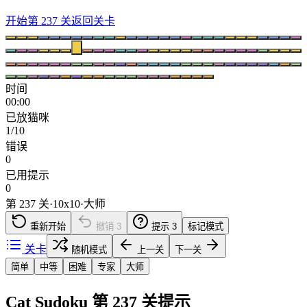
开始第 237 关
返回关卡
时间
00:00
已放猫咪
1/10
错误
0
已用提示
0
第 237 关
·
10
x
10
·
大师
重新开始
撤销
3
提示
3
标记模式
关卡
随机模式
上一关
下一关
简单
中等
困难
专家
大师
Cat Sudoku 第 237 关提示