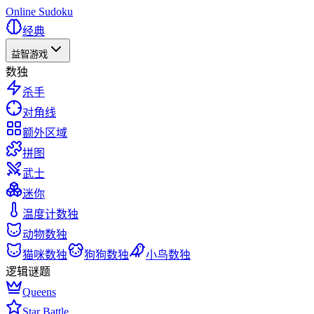
Online Sudoku
经典
益智游戏
数独
杀手
对角线
额外区域
拼图
武士
迷你
温度计数独
动物数独
猫咪数独
狗狗数独
小鸟数独
逻辑谜题
Queens
Star Battle