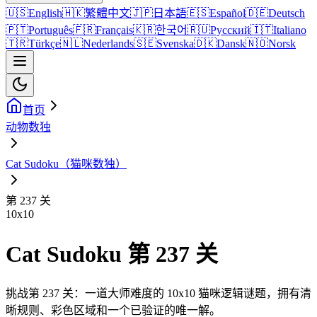
🇺🇸
English
🇭🇰
繁體中文
🇯🇵
日本語
🇪🇸
Español
🇩🇪
Deutsch
🇵🇹
Português
🇫🇷
Français
🇰🇷
한국어
🇷🇺
Русский
🇮🇹
Italiano
🇹🇷
Türkçe
🇳🇱
Nederlands
🇸🇪
Svenska
🇩🇰
Dansk
🇳🇴
Norsk
首页
动物数独
Cat Sudoku（猫咪数独）
第 237 关
10
x
10
Cat Sudoku 第 237 关
挑战第 237 关：一道大师难度的 10x10 猫咪逻辑谜题，拥有清
晰规则、彩色区域和一个已验证的唯一解。