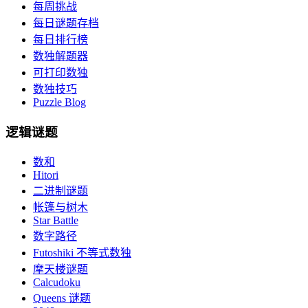
每周挑战
每日谜题存档
每日排行榜
数独解题器
可打印数独
数独技巧
Puzzle Blog
逻辑谜题
数和
Hitori
二进制谜题
帐篷与树木
Star Battle
数字路径
Futoshiki 不等式数独
摩天楼谜题
Calcudoku
Queens 谜题