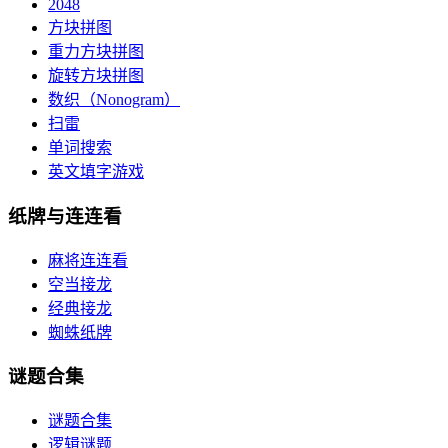
2048
方块拼图
重力方块拼图
旋转方块拼图
数织（Nonogram）
扫雷
单词搜索
英文填字游戏
纸牌与连连看
麻将连连看
空当接龙
经典接龙
蜘蛛纸牌
谜题合集
谜题合集
逻辑谜题