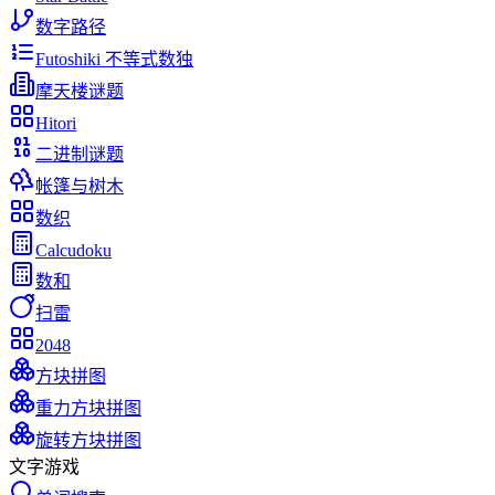
数字路径
Futoshiki 不等式数独
摩天楼谜题
Hitori
二进制谜题
帐篷与树木
数织
Calcudoku
数和
扫雷
2048
方块拼图
重力方块拼图
旋转方块拼图
文字游戏