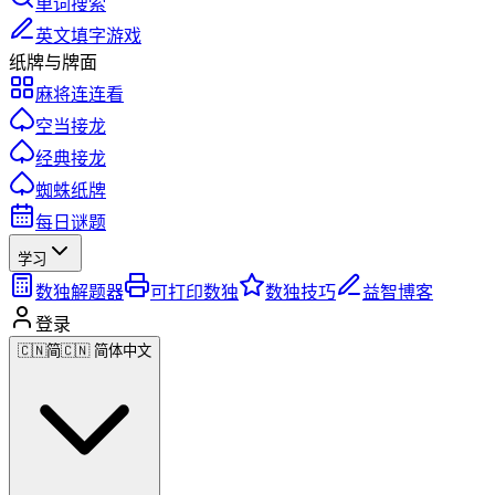
单词搜索
英文填字游戏
纸牌与牌面
麻将连连看
空当接龙
经典接龙
蜘蛛纸牌
每日谜题
学习
数独解题器
可打印数独
数独技巧
益智博客
登录
🇨🇳
简
🇨🇳 简体中文