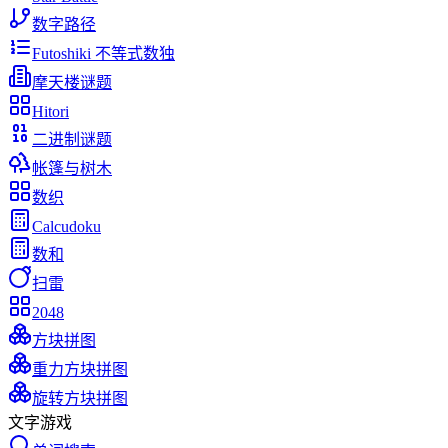
数字路径
Futoshiki 不等式数独
摩天楼谜题
Hitori
二进制谜题
帐篷与树木
数织
Calcudoku
数和
扫雷
2048
方块拼图
重力方块拼图
旋转方块拼图
文字游戏