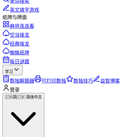
单词搜索
英文填字游戏
纸牌与牌面
麻将连连看
空当接龙
经典接龙
蜘蛛纸牌
每日谜题
学习
数独解题器
可打印数独
数独技巧
益智博客
登录
🇨🇳
简
🇨🇳 简体中文