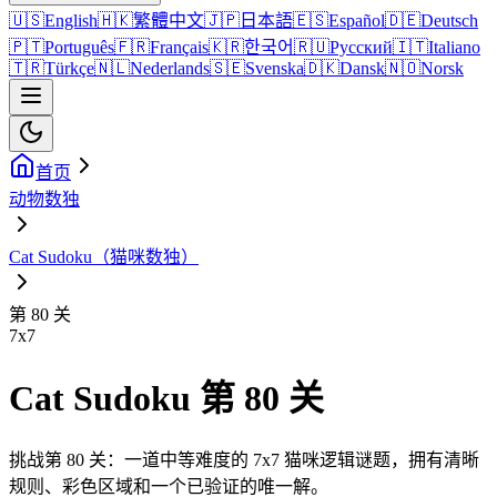
🇺🇸
English
🇭🇰
繁體中文
🇯🇵
日本語
🇪🇸
Español
🇩🇪
Deutsch
🇵🇹
Português
🇫🇷
Français
🇰🇷
한국어
🇷🇺
Русский
🇮🇹
Italiano
🇹🇷
Türkçe
🇳🇱
Nederlands
🇸🇪
Svenska
🇩🇰
Dansk
🇳🇴
Norsk
首页
动物数独
Cat Sudoku（猫咪数独）
第 80 关
7
x
7
Cat Sudoku 第 80 关
挑战第 80 关：一道中等难度的 7x7 猫咪逻辑谜题，拥有清晰
规则、彩色区域和一个已验证的唯一解。