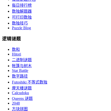
每日排行榜
数独解题器
可打印数独
数独技巧
Puzzle Blog
逻辑谜题
数和
Hitori
二进制谜题
帐篷与树木
Star Battle
数字路径
Futoshiki 不等式数独
摩天楼谜题
Calcudoku
Queens 谜题
2048
方块拼图