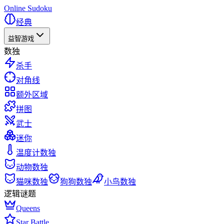
Online Sudoku
经典
益智游戏
数独
杀手
对角线
额外区域
拼图
武士
迷你
温度计数独
动物数独
猫咪数独
狗狗数独
小鸟数独
逻辑谜题
Queens
Star Battle