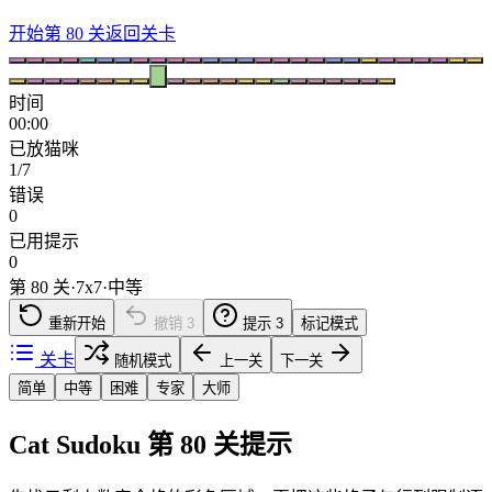
开始第 80 关
返回关卡
时间
00:00
已放猫咪
1/7
错误
0
已用提示
0
第 80 关
·
7
x
7
·
中等
重新开始
撤销
3
提示
3
标记模式
关卡
随机模式
上一关
下一关
简单
中等
困难
专家
大师
Cat Sudoku 第 80 关提示