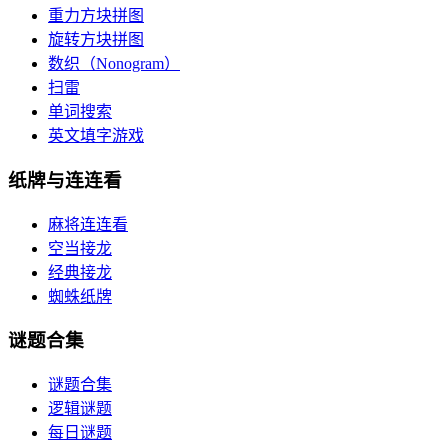
重力方块拼图
旋转方块拼图
数织（Nonogram）
扫雷
单词搜索
英文填字游戏
纸牌与连连看
麻将连连看
空当接龙
经典接龙
蜘蛛纸牌
谜题合集
谜题合集
逻辑谜题
每日谜题