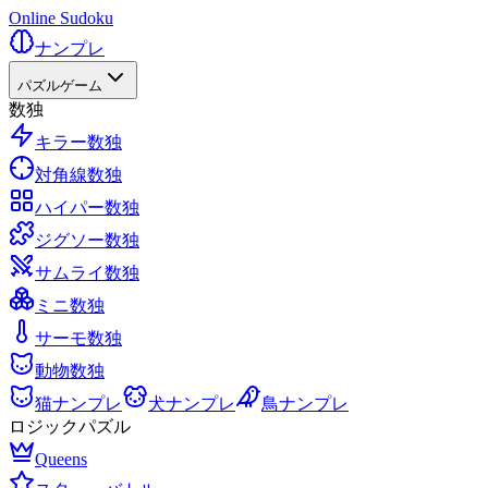
Online Sudoku
ナンプレ
パズルゲーム
数独
キラー数独
対角線数独
ハイパー数独
ジグソー数独
サムライ数独
ミニ数独
サーモ数独
動物数独
猫ナンプレ
犬ナンプレ
鳥ナンプレ
ロジックパズル
Queens