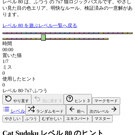
レベル 80 は、ふつう の 7x7 猫ロジックパズルです。やさし
い見た目の色エリア、明快なルール、検証済みの一意解があ
ります。
レベル 80 を遊ぶ
レベル一覧へ戻る
時間
00:00
置いた猫
1/7
ミス
0
使用したヒント
0
レベル 80
·
7
x
7
·
ふつう
やり直す
元に戻す
3
ヒント
3
マークモード
レベル
ランダムモード
前へ
次のレベル
やさしい
ふつう
むずかしい
エキスパート
マスター
Cat Sudoku レベル 80 のヒント