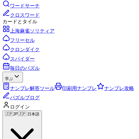
ワードサーチ
クロスワード
カードとタイル
上海麻雀ソリティア
フリーセル
クロンダイク
スパイダー
毎日のパズル
学ぶ
ナンプレ解答ツール
印刷用ナンプレ
ナンプレ攻略
パズルブログ
ログイン
🇯🇵
JP
🇯🇵 日本語