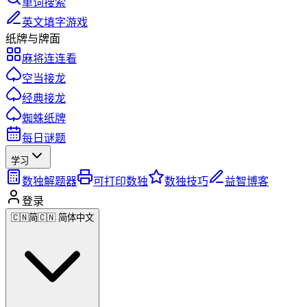
单词搜索
英文填字游戏
纸牌与牌面
麻将连连看
空当接龙
经典接龙
蜘蛛纸牌
每日谜题
学习
数独解题器
可打印数独
数独技巧
益智博客
登录
🇨🇳
简
🇨🇳 简体中文