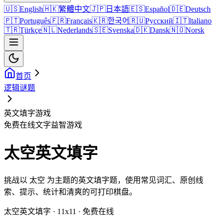
🇺🇸
English
🇭🇰
繁體中文
🇯🇵
日本語
🇪🇸
Español
🇩🇪
Deutsch
🇵🇹
Português
🇫🇷
Français
🇰🇷
한국어
🇷🇺
Русский
🇮🇹
Italiano
🇹🇷
Türkçe
🇳🇱
Nederlands
🇸🇪
Svenska
🇩🇰
Dansk
🇳🇴
Norsk
首页
逻辑谜题
英文填字游戏
免费在线文字益智游戏
太空英文填字
挑战以 太空 为主题的英文填字题，使用常见词汇、原创线
索、提示、统计和清爽的可打印棋盘。
太空英文填字 · 11x11 · 免费在线