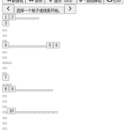
新游戏
暂停
提示（0/3）
自动移动
打印
选择一个格子或线索开始。
1
2
3
4
5
6
7
8
9
10