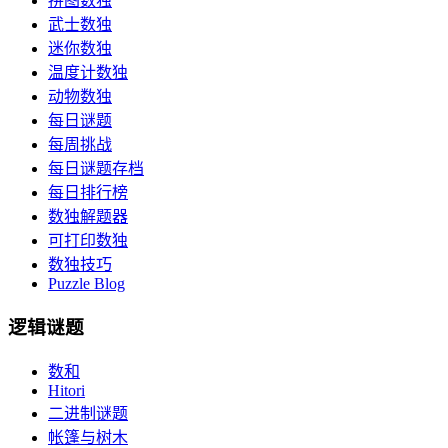
拼图数独
武士数独
迷你数独
温度计数独
动物数独
每日谜题
每周挑战
每日谜题存档
每日排行榜
数独解题器
可打印数独
数独技巧
Puzzle Blog
逻辑谜题
数和
Hitori
二进制谜题
帐篷与树木