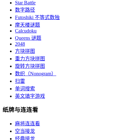
Star Battle
数字路径
Futoshiki 不等式数独
摩天楼谜题
Calcudoku
Queens 谜题
2048
方块拼图
重力方块拼图
旋转方块拼图
数织（Nonogram）
扫雷
单词搜索
英文填字游戏
纸牌与连连看
麻将连连看
空当接龙
经典接龙