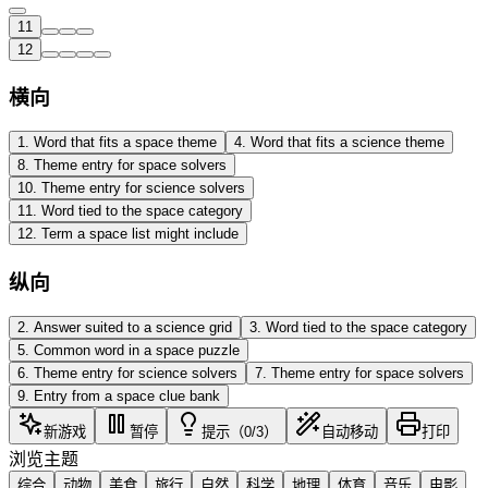
11
12
横向
1
.
Word that fits a space theme
4
.
Word that fits a science theme
8
.
Theme entry for space solvers
10
.
Theme entry for science solvers
11
.
Word tied to the space category
12
.
Term a space list might include
纵向
2
.
Answer suited to a science grid
3
.
Word tied to the space category
5
.
Common word in a space puzzle
6
.
Theme entry for science solvers
7
.
Theme entry for space solvers
9
.
Entry from a space clue bank
新游戏
暂停
提示（0/3）
自动移动
打印
浏览主题
综合
动物
美食
旅行
自然
科学
地理
体育
音乐
电影