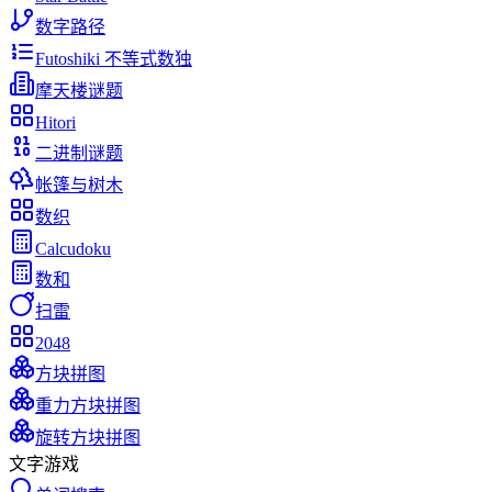
数字路径
Futoshiki 不等式数独
摩天楼谜题
Hitori
二进制谜题
帐篷与树木
数织
Calcudoku
数和
扫雷
2048
方块拼图
重力方块拼图
旋转方块拼图
文字游戏