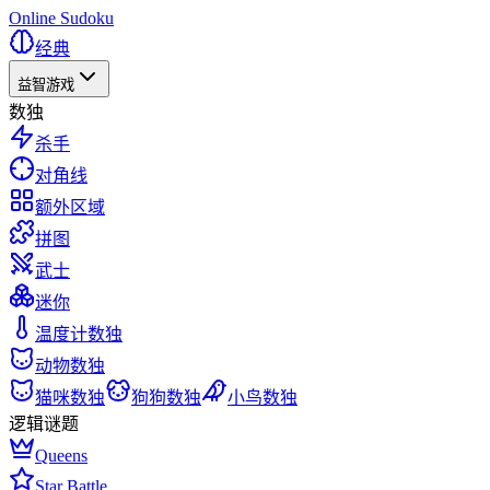
Online Sudoku
经典
益智游戏
数独
杀手
对角线
额外区域
拼图
武士
迷你
温度计数独
动物数独
猫咪数独
狗狗数独
小鸟数独
逻辑谜题
Queens
Star Battle