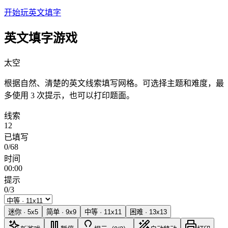
开始玩英文填字
英文填字游戏
太空
根据自然、清楚的英文线索填写网格。可选择主题和难度，最
多使用 3 次提示，也可以打印题面。
线索
12
已填写
0/68
时间
00:00
提示
0/3
迷你
·
5
x
5
简单
·
9
x
9
中等
·
11
x
11
困难
·
13
x
13