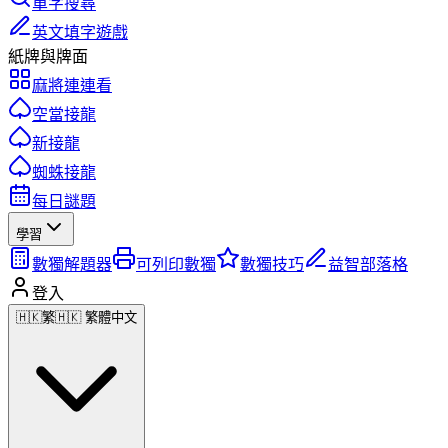
單字搜尋
英文填字遊戲
紙牌與牌面
麻將連連看
空當接龍
新接龍
蜘蛛接龍
每日謎題
學習
數獨解題器
可列印數獨
數獨技巧
益智部落格
登入
🇭🇰
繁
🇭🇰 繁體中文