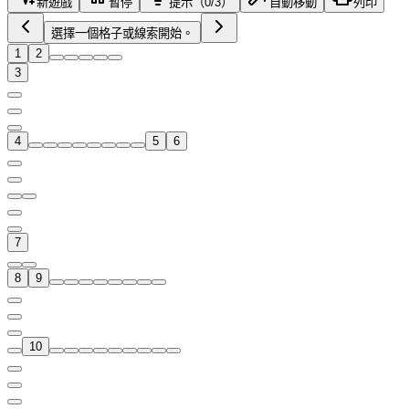
新遊戲
暫停
提示（0/3）
自動移動
列印
選擇一個格子或線索開始。
1
2
3
4
5
6
7
8
9
10