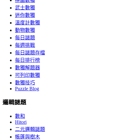
拼圖數獨
武士數獨
迷你數獨
溫度計數獨
動物數獨
每日謎題
每週挑戰
每日謎題存檔
每日排行榜
數獨解題器
可列印數獨
數獨技巧
Puzzle Blog
邏輯謎題
數和
Hitori
二元邏輯謎題
帳篷與樹木