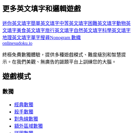
更多英文填字和邏輯遊戲
迷你英文填字
簡單英文填字
中等英文填字
困難英文填字
動物英
文填字
美食英文填字
旅行英文填字
自然英文填字
科學英文填字
地理英文填字
單字搜尋
Nonogram 數織
onlinesudoku.io
終極免費數獨體驗，提供多種遊戲模式、難度級別和智慧提
示。在我們美觀、無廣告的謎題平台上訓練您的大腦。
遊戲模式
數獨
經典數獨
殺手數獨
對角線數獨
額外區域數獨