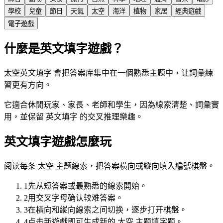
學校
兒童
節日
天氣
太空
海洋
植物
家居
經典遊戲
電子遊戲
什麼是英文填字遊戲？
太空英文填字 會把答案库集中在一個熟悉主题中，让詞彙練
習更有方向。
它適合休閒玩家、家長、老師和學生，因為線索清楚、詞彙實
用，並保留 英文填字 的交叉推理樂趣。
英文填字遊戲怎麼玩
阅读每条 太空 主题線索，把答案橫向或縱向填入編號棋盤。
1
先从短答案或最熟悉的線索開始。
2
用交叉字母确认较难答案。
3
在橫向和縱向線索之间切换，逐步打开棋盤。
4
点击新遊戲即可生成新的 太空 主题填字题。