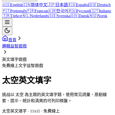
🇺🇸
English
🇨🇳
简体中文
🇯🇵
日本語
🇪🇸
Español
🇩🇪
Deutsch
🇵🇹
Português
🇫🇷
Français
🇰🇷
한국어
🇷🇺
Русский
🇮🇹
Italiano
🇹🇷
Türkçe
🇳🇱
Nederlands
🇸🇪
Svenska
🇩🇰
Dansk
🇳🇴
Norsk
首頁
邏輯益智遊戲
英文填字遊戲
免費線上文字益智遊戲
太空英文填字
挑战以 太空 為主题的英文填字题，使用常见詞彙、原創線
索、提示、統計和清爽的可列印棋盤。
太空英文填字 · 11x11 · 免費線上