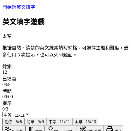
開始玩英文填字
英文填字遊戲
太空
根据自然、清楚的英文線索填写網格。可選擇主题和難度，最
多使用 3 次提示，也可以列印題面。
線索
12
已填寫
0/68
時間
00:00
提示
0/3
迷你
·
5
x
5
簡單
·
9
x
9
中等
·
11
x
11
困難
·
13
x
13