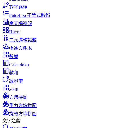
數字路徑
Futoshiki 不等式數獨
摩天樓謎題
Hitori
二元邏輯謎題
帳篷與樹木
數織
Calcudoku
數和
踩地雷
2048
方塊拼圖
重力方塊拼圖
旋轉方塊拼圖
文字遊戲