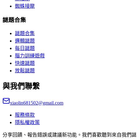
蜘蛛接龍
謎題合集
謎題合集
邏輯謎題
每日謎題
腦力訓練遊戲
快速謎題
放鬆謎題
與我們聯繫
xiaolin681502@gmail.com
服務條款
隱私權政策
分享回饋、報告錯誤或建議新功能。我們喜歡聽到來自我們謎