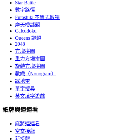
Star Battle
數字路徑
Futoshiki 不等式數獨
摩天樓謎題
Calcudoku
Queens 謎題
2048
方塊拼圖
重力方塊拼圖
旋轉方塊拼圖
數織（Nonogram）
踩地雷
單字搜尋
英文填字遊戲
紙牌與連連看
麻將連連看
空當接龍
新接龍