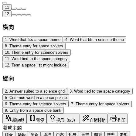
11
12
橫向
1
.
Word that fits a space theme
4
.
Word that fits a science theme
8
.
Theme entry for space solvers
10
.
Theme entry for science solvers
11
.
Word tied to the space category
12
.
Term a space list might include
縱向
2
.
Answer suited to a science grid
3
.
Word tied to the space category
5
.
Common word in a space puzzle
6
.
Theme entry for science solvers
7
.
Theme entry for space solvers
9
.
Entry from a space clue bank
新遊戲
暫停
提示（0/3）
自動移動
列印
瀏覽主題
綜合
動物
美食
旅行
自然
科學
地理
體育
音樂
電影