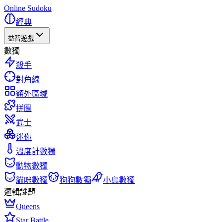
Online Sudoku
經典
益智遊戲
數獨
殺手
對角線
額外區域
拼圖
武士
迷你
溫度計數獨
動物數獨
貓咪數獨
狗狗數獨
小鳥數獨
邏輯謎題
Queens
Star Battle