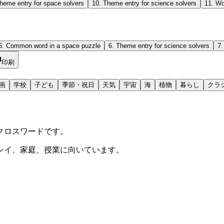
heme entry for space solvers
10
.
Theme entry for science solvers
11
.
Wo
5
.
Common word in a space puzzle
6
.
Theme entry for science solvers
7
印刷
画
学校
子ども
季節・祝日
天気
宇宙
海
植物
暮らし
クラ
クロスワードです。
レイ、家庭、授業に向いています。