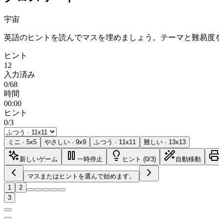
宇宙
英語のヒントを読んでマスを埋めましょう。テーマと難易度
ヒント
12
入力済み
0/68
時間
00:00
ヒント
0/3
ミニ
·
5
x
5
やさしい
·
9
x
9
ふつう
·
11
x
11
難しい
·
13
x
13
新しいゲーム
一時停止
ヒント (0/3)
自動移動
マスまたはヒントを選んで始めます。
1
2
3