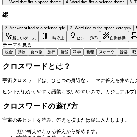
1
.
Word that fits a space theme
4
.
Word that fits a science theme
8
.
T
縦
2
.
Answer suited to a science grid
3
.
Word tied to the space category
新しいゲーム
一時停止
ヒント (0/3)
自動移動
テーマを見る
総合
動物
食べ物
旅行
自然
科学
地理
スポーツ
音楽
映
クロスワードとは？
宇宙クロスワードは、ひとつの身近なテーマに答えを集めた
ヒントがわかりやすく語彙も扱いやすいので、カジュアルプ
クロスワードの遊び方
宇宙の各ヒントを読み、答えを横または縦に入力します。
1
短い答えやわかる答えから始めます。