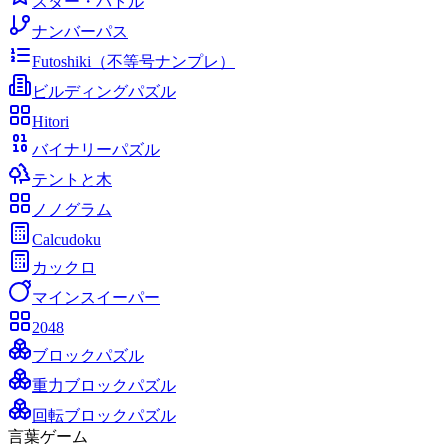
スター・バトル
ナンバーパス
Futoshiki（不等号ナンプレ）
ビルディングパズル
Hitori
バイナリーパズル
テントと木
ノノグラム
Calcudoku
カックロ
マインスイーパー
2048
ブロックパズル
重力ブロックパズル
回転ブロックパズル
言葉ゲーム