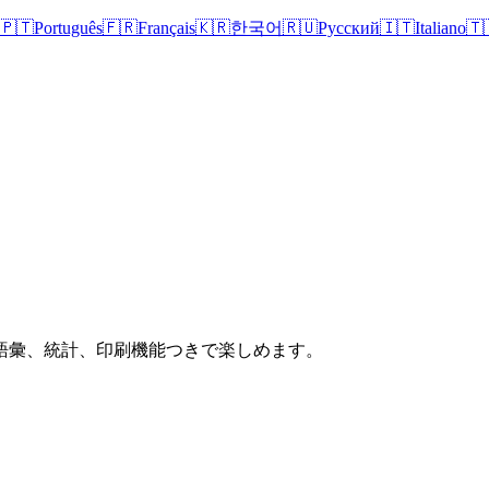
🇵🇹
Português
🇫🇷
Français
🇰🇷
한국어
🇷🇺
Русский
🇮🇹
Italiano
🇹
語彙、統計、印刷機能つきで楽しめます。