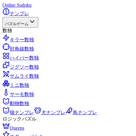
Online Sudoku
ナンプレ
パズルゲーム
数独
キラー数独
対角線数独
ハイパー数独
ジグソー数独
サムライ数独
ミニ数独
サーモ数独
動物数独
猫ナンプレ
犬ナンプレ
鳥ナンプレ
ロジックパズル
Queens