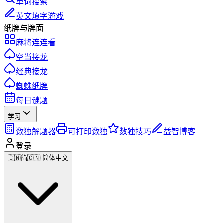
单词搜索
英文填字游戏
纸牌与牌面
麻将连连看
空当接龙
经典接龙
蜘蛛纸牌
每日谜题
学习
数独解题器
可打印数独
数独技巧
益智博客
登录
🇨🇳
简
🇨🇳 简体中文