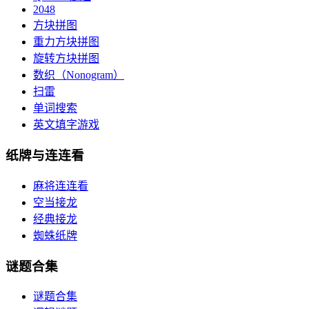
2048
方块拼图
重力方块拼图
旋转方块拼图
数织（Nonogram）
扫雷
单词搜索
英文填字游戏
纸牌与连连看
麻将连连看
空当接龙
经典接龙
蜘蛛纸牌
谜题合集
谜题合集