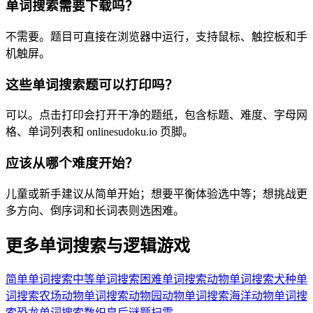
单词搜索需要下载吗？
不需要。题目可直接在浏览器中运行，支持鼠标、触控板和手
机触屏。
这些单词搜索题可以打印吗？
可以。点击打印会打开干净的题纸，包含标题、难度、字母网
格、单词列表和 onlinesudoku.io 页脚。
应该从哪个难度开始？
儿童或新手建议从简单开始；想要平衡体验选中等；想挑战更
多方向、倒序词和长词表则选困难。
更多单词搜索与逻辑游戏
简单单词搜索
中等单词搜索
困难单词搜索
动物单词搜索
犬种单
词搜索
农场动物单词搜索
动物园动物单词搜索
海洋动物单词搜
索
恐龙单词搜索
数织
皇后谜题
扫雷