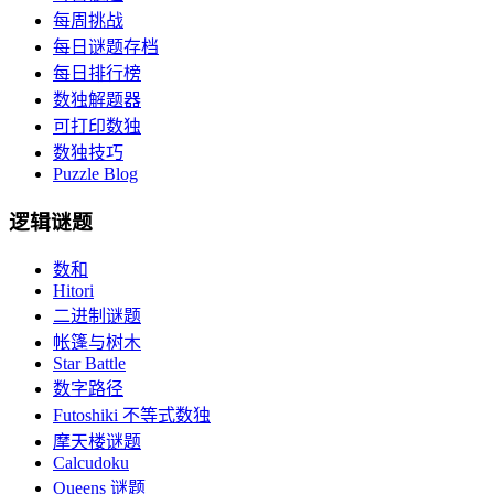
每周挑战
每日谜题存档
每日排行榜
数独解题器
可打印数独
数独技巧
Puzzle Blog
逻辑谜题
数和
Hitori
二进制谜题
帐篷与树木
Star Battle
数字路径
Futoshiki 不等式数独
摩天楼谜题
Calcudoku
Queens 谜题