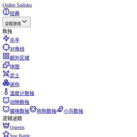
Online Sudoku
经典
益智游戏
数独
杀手
对角线
额外区域
拼图
武士
迷你
温度计数独
动物数独
猫咪数独
狗狗数独
小鸟数独
逻辑谜题
Queens
Star Battle