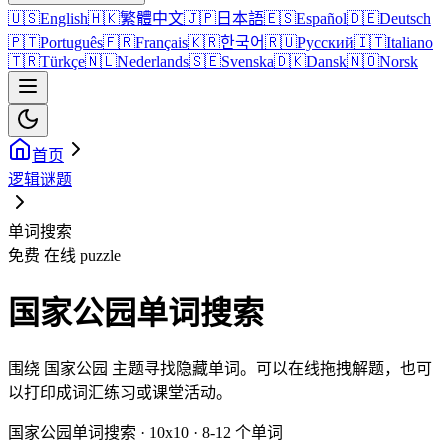
🇺🇸
English
🇭🇰
繁體中文
🇯🇵
日本語
🇪🇸
Español
🇩🇪
Deutsch
🇵🇹
Português
🇫🇷
Français
🇰🇷
한국어
🇷🇺
Русский
🇮🇹
Italiano
🇹🇷
Türkçe
🇳🇱
Nederlands
🇸🇪
Svenska
🇩🇰
Dansk
🇳🇴
Norsk
首页
逻辑谜题
单词搜索
免费 在线 puzzle
国家公园单词搜索
围绕 国家公园 主题寻找隐藏单词。可以在线拖拽解题，也可
以打印成词汇练习或课堂活动。
国家公园单词搜索 · 10x10 · 8-12 个单词