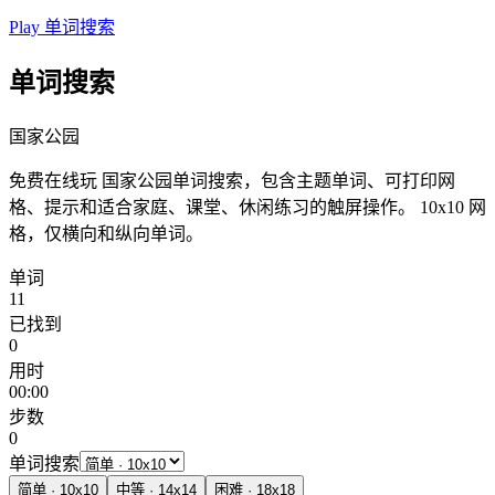
Play 单词搜索
单词搜索
国家公园
免费在线玩 国家公园单词搜索，包含主题单词、可打印网
格、提示和适合家庭、课堂、休闲练习的触屏操作。
10x10 网
格，仅横向和纵向单词。
单词
11
已找到
0
用时
00:00
步数
0
单词搜索
简单
·
10
x
10
中等
·
14
x
14
困难
·
18
x
18