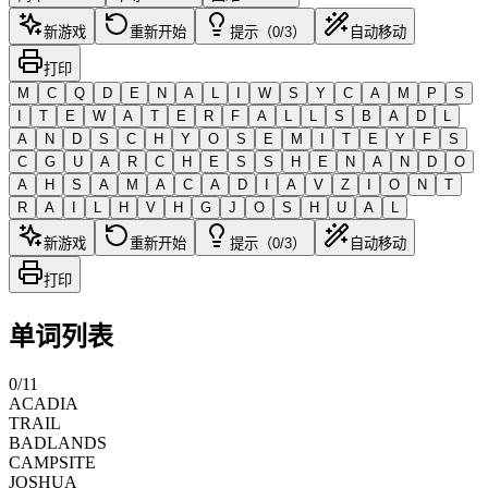
新游戏
重新开始
提示（0/3）
自动移动
打印
M
C
Q
D
E
N
A
L
I
W
S
Y
C
A
M
P
S
I
T
E
W
A
T
E
R
F
A
L
L
S
B
A
D
L
A
N
D
S
C
H
Y
O
S
E
M
I
T
E
Y
F
S
C
G
U
A
R
C
H
E
S
S
H
E
N
A
N
D
O
A
H
S
A
M
A
C
A
D
I
A
V
Z
I
O
N
T
R
A
I
L
H
V
H
G
J
O
S
H
U
A
L
新游戏
重新开始
提示（0/3）
自动移动
打印
单词列表
0
/
11
ACADIA
TRAIL
BADLANDS
CAMPSITE
JOSHUA