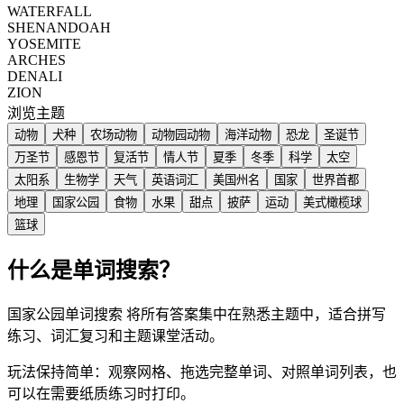
WATERFALL
SHENANDOAH
YOSEMITE
ARCHES
DENALI
ZION
浏览主题
动物
犬种
农场动物
动物园动物
海洋动物
恐龙
圣诞节
万圣节
感恩节
复活节
情人节
夏季
冬季
科学
太空
太阳系
生物学
天气
英语词汇
美国州名
国家
世界首都
地理
国家公园
食物
水果
甜点
披萨
运动
美式橄榄球
篮球
什么是单词搜索？
国家公园单词搜索 将所有答案集中在熟悉主题中，适合拼写
练习、词汇复习和主题课堂活动。
玩法保持简单：观察网格、拖选完整单词、对照单词列表，也
可以在需要纸质练习时打印。