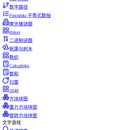
数字路径
Futoshiki 不等式数独
摩天楼谜题
Hitori
二进制谜题
帐篷与树木
数织
Calcudoku
数和
扫雷
2048
方块拼图
重力方块拼图
旋转方块拼图
文字游戏