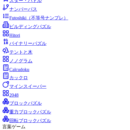
スター・バトル
ナンバーパス
Futoshiki（不等号ナンプレ）
ビルディングパズル
Hitori
バイナリーパズル
テントと木
ノノグラム
Calcudoku
カックロ
マインスイーパー
2048
ブロックパズル
重力ブロックパズル
回転ブロックパズル
言葉ゲーム