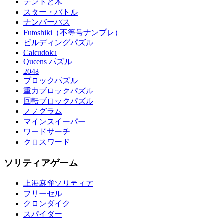
テントと木
スター・バトル
ナンバーパス
Futoshiki（不等号ナンプレ）
ビルディングパズル
Calcudoku
Queens パズル
2048
ブロックパズル
重力ブロックパズル
回転ブロックパズル
ノノグラム
マインスイーパー
ワードサーチ
クロスワード
ソリティアゲーム
上海麻雀ソリティア
フリーセル
クロンダイク
スパイダー