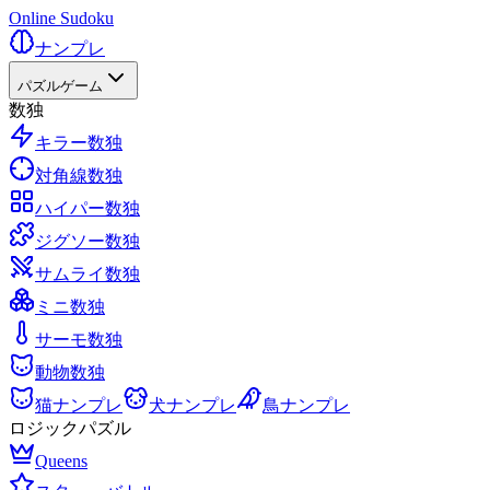
Online Sudoku
ナンプレ
パズルゲーム
数独
キラー数独
対角線数独
ハイパー数独
ジグソー数独
サムライ数独
ミニ数独
サーモ数独
動物数独
猫ナンプレ
犬ナンプレ
鳥ナンプレ
ロジックパズル
Queens