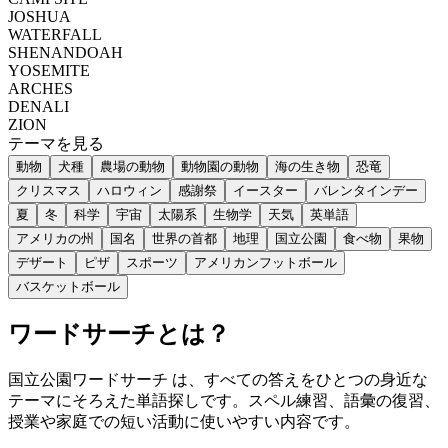
JOSHUA
WATERFALL
SHENANDOAH
YOSEMITE
ARCHES
DENALI
ZION
テーマを見る
動物
犬種
農場の動物
動物園の動物
海の生き物
恐竜
クリスマス
ハロウィン
感謝祭
イースター
バレンタインデー
夏
冬
科学
宇宙
太陽系
生物学
天気
英単語
アメリカの州
国名
世界の首都
地理
国立公園
食べ物
果物
デザート
ピザ
スポーツ
アメリカンフットボール
バスケットボール
ワードサーチとは？
国立公園ワードサーチ は、すべての答えをひとつの身近な
テーマにそろえた単語探しです。スペル練習、語彙の復習、
授業や家庭での短い活動に使いやすい内容です。