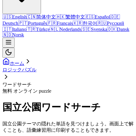
🇺🇸
English
🇨🇳
简体中文
🇭🇰
繁體中文
🇪🇸
Español
🇩🇪
Deutsch
🇵🇹
Português
🇫🇷
Français
🇰🇷
한국어
🇷🇺
Русский
🇮🇹
Italiano
🇹🇷
Türkçe
🇳🇱
Nederlands
🇸🇪
Svenska
🇩🇰
Dansk
🇳🇴
Norsk
ホーム
ロジックパズル
ワードサーチ
無料 オンライン puzzle
国立公園ワードサーチ
国立公園テーマの隠れた単語を見つけましょう。画面上で解
くことも、語彙練習用に印刷することもできます。