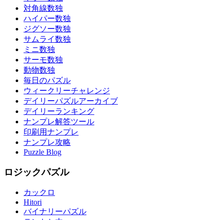
対角線数独
ハイパー数独
ジグソー数独
サムライ数独
ミニ数独
サーモ数独
動物数独
毎日のパズル
ウィークリーチャレンジ
デイリーパズルアーカイブ
デイリーランキング
ナンプレ解答ツール
印刷用ナンプレ
ナンプレ攻略
Puzzle Blog
ロジックパズル
カックロ
Hitori
バイナリーパズル