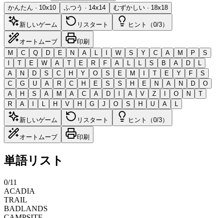
かんたん
·
10
x
10
ふつう
·
14
x
14
むずかしい
·
18
x
18
新しいゲーム
リスタート
ヒント（0/3）
オートムーブ
印刷
M
C
Q
D
E
N
A
L
I
W
S
Y
C
A
M
P
S
I
T
E
W
A
T
E
R
F
A
L
L
S
B
A
D
L
A
N
D
S
C
H
Y
O
S
E
M
I
T
E
Y
F
S
C
G
U
A
R
C
H
E
S
S
H
E
N
A
N
D
O
A
H
S
A
M
A
C
A
D
I
A
V
Z
I
O
N
T
R
A
I
L
H
V
H
G
J
O
S
H
U
A
L
新しいゲーム
リスタート
ヒント（0/3）
オートムーブ
印刷
単語リスト
0
/
11
ACADIA
TRAIL
BADLANDS
CAMPSITE