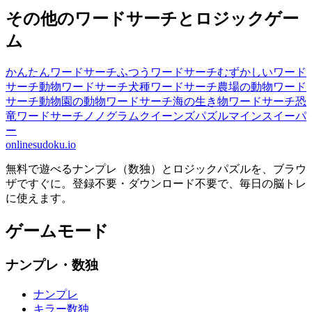
その他のワードサーチとロジックゲー
ム
かんたんワードサーチ
ふつうワードサーチ
むずかしいワード
サーチ
動物ワードサーチ
犬種ワードサーチ
農場の動物ワード
サーチ
動物園の動物ワードサーチ
海の生き物ワードサーチ
恐
竜ワードサーチ
ノノグラム
クイーンズパズル
マインスイーパ
ー
onlinesudoku.io
無料で遊べるナンプレ（数独）とロジックパズルを、ブラウ
ザですぐに。登録不要・ダウンロード不要で、毎日の脳トレ
に使えます。
ゲームモード
ナンプレ・数独
ナンプレ
キラー数独