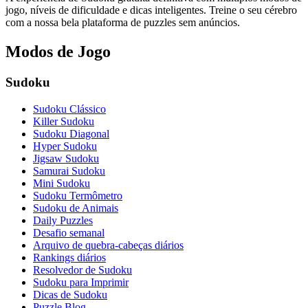
jogo, níveis de dificuldade e dicas inteligentes. Treine o seu cérebro
com a nossa bela plataforma de puzzles sem anúncios.
Modos de Jogo
Sudoku
Sudoku Clássico
Killer Sudoku
Sudoku Diagonal
Hyper Sudoku
Jigsaw Sudoku
Samurai Sudoku
Mini Sudoku
Sudoku Termômetro
Sudoku de Animais
Daily Puzzles
Desafio semanal
Arquivo de quebra-cabeças diários
Rankings diários
Resolvedor de Sudoku
Sudoku para Imprimir
Dicas de Sudoku
Puzzle Blog