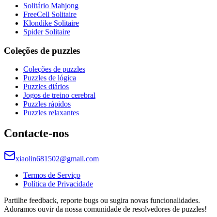
Solitário Mahjong
FreeCell Solitaire
Klondike Solitaire
Spider Solitaire
Coleções de puzzles
Coleções de puzzles
Puzzles de lógica
Puzzles diários
Jogos de treino cerebral
Puzzles rápidos
Puzzles relaxantes
Contacte-nos
xiaolin681502@gmail.com
Termos de Serviço
Política de Privacidade
Partilhe feedback, reporte bugs ou sugira novas funcionalidades.
Adoramos ouvir da nossa comunidade de resolvedores de puzzles!