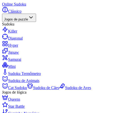
Online Sudoku
Clássico
Jogos de puzzle
Sudoku
Killer
Diagonal
Hyper
Jigsaw
Samurai
Mini
Sudoku Termômetro
Sudoku de Animais
Cat Sudoku
Sudoku de Cães
Sudoku de Aves
Jogos de lógica
Queens
Star Battle