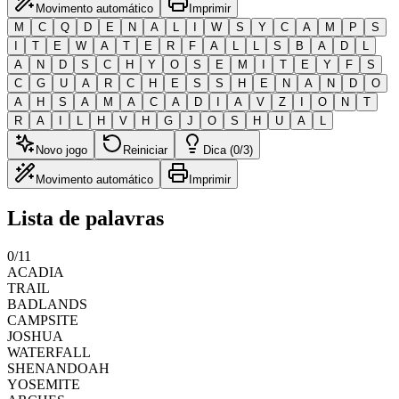
Movimento automático
Imprimir
M
C
Q
D
E
N
A
L
I
W
S
Y
C
A
M
P
S
I
T
E
W
A
T
E
R
F
A
L
L
S
B
A
D
L
A
N
D
S
C
H
Y
O
S
E
M
I
T
E
Y
F
S
C
G
U
A
R
C
H
E
S
S
H
E
N
A
N
D
O
A
H
S
A
M
A
C
A
D
I
A
V
Z
I
O
N
T
R
A
I
L
H
V
H
G
J
O
S
H
U
A
L
Novo jogo
Reiniciar
Dica (0/3)
Movimento automático
Imprimir
Lista de palavras
0
/
11
ACADIA
TRAIL
BADLANDS
CAMPSITE
JOSHUA
WATERFALL
SHENANDOAH
YOSEMITE