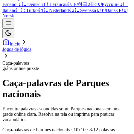
Español
🇩🇪
Deutsch
🇫🇷
Français
🇰🇷
한국어
🇷🇺
Русский
🇮🇹
Italiano
🇹🇷
Türkçe
🇳🇱
Nederlands
🇸🇪
Svenska
🇩🇰
Dansk
🇳🇴
Norsk
Início
Jogos de lógica
Caça-palavras
grátis online puzzle
Caça-palavras de Parques
nacionais
Encontre palavras escondidas sobre Parques nacionais em uma
grade online clara. Resolva na tela ou imprima para praticar
vocabulário.
Caça-palavras de Parques nacionais · 10x10 · 8-12 palavras