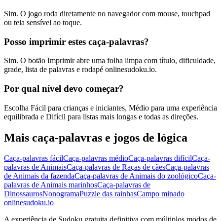
Sim. O jogo roda diretamente no navegador com mouse, touchpad
ou tela sensível ao toque.
Posso imprimir estes caça-palavras?
Sim. O botão Imprimir abre uma folha limpa com título, dificuldade,
grade, lista de palavras e rodapé onlinesudoku.io.
Por qual nível devo começar?
Escolha Fácil para crianças e iniciantes, Médio para uma experiência
equilibrada e Difícil para listas mais longas e todas as direções.
Mais caça-palavras e jogos de lógica
Caça-palavras fácil
Caça-palavras médio
Caça-palavras difícil
Caça-
palavras de Animais
Caça-palavras de Raças de cães
Caça-palavras
de Animais da fazenda
Caça-palavras de Animais do zoológico
Caça-
palavras de Animais marinhos
Caça-palavras de
Dinossauros
Nonograma
Puzzle das rainhas
Campo minado
onlinesudoku.io
A experiência de Sudoku gratuita definitiva com múltiplos modos de