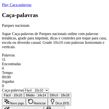
Play Caça-palavras
Caça-palavras
Parques nacionais
Jogue Caça-palavras de Parques nacionais online com palavras
temáticas, grade para imprimir, dicas e controles por toque para casa,
escola ou diversão casual.
Grade 10x10 com palavras horizontais e
verticais.
Palavras
11
Encontradas
0
Tempo
00:00
Jogadas
0
Caça-palavras
Fácil
·
10
x
10
Médio
·
14
x
14
Difícil
·
18
x
18
Novo jogo
Reiniciar
Dica (0/3)