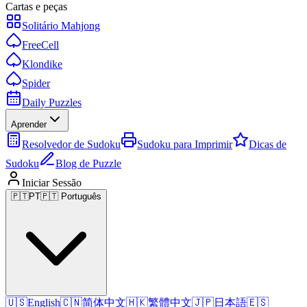
Cartas e peças
Solitário Mahjong
FreeCell
Klondike
Spider
Daily Puzzles
Aprender
Resolvedor de Sudoku
Sudoku para Imprimir
Dicas de
Sudoku
Blog de Puzzle
Iniciar Sessão
🇵🇹
PT
🇵🇹 Português
🇺🇸
English
🇨🇳
简体中文
🇭🇰
繁體中文
🇯🇵
日本語
🇪🇸