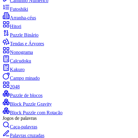
Caminho Numérico
Futoshiki
Arranha-céus
Hitori
Puzzle Binário
Tendas e Árvores
Nonograma
Calcudoku
Kakuro
Campo minado
2048
Puzzle de blocos
Block Puzzle Gravity
Block Puzzle com Rotação
Jogos de palavras
Caça-palavras
Palavras cruzadas