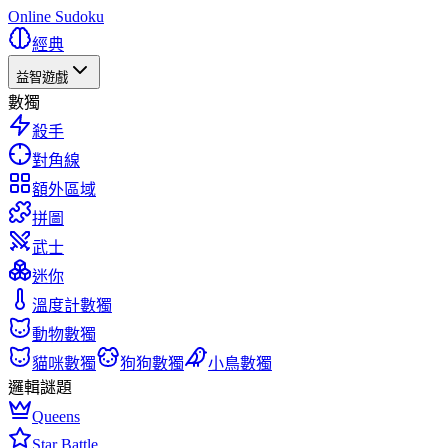
Online Sudoku
經典
益智遊戲
數獨
殺手
對角線
額外區域
拼圖
武士
迷你
溫度計數獨
動物數獨
貓咪數獨
狗狗數獨
小鳥數獨
邏輯謎題
Queens
Star Battle