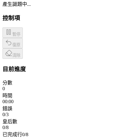
產生謎題中...
控制項
暫停
復原
清除
目前進度
分數
0
時間
00:00
錯誤
0
/3
皇后數
0
/
8
已完成行
0
/
8