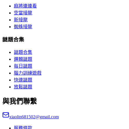
麻將連連看
空當接龍
新接龍
蜘蛛接龍
謎題合集
謎題合集
邏輯謎題
每日謎題
腦力訓練遊戲
快速謎題
放鬆謎題
與我們聯繫
xiaolin681502@gmail.com
服務條款