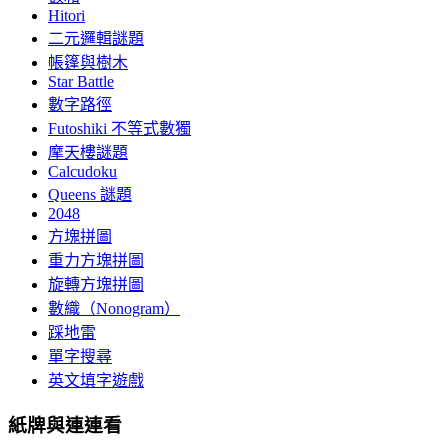
Hitori
二元邏輯謎題
帳篷與樹木
Star Battle
數字路徑
Futoshiki 不等式數獨
摩天樓謎題
Calcudoku
Queens 謎題
2048
方塊拼圖
重力方塊拼圖
旋轉方塊拼圖
數織（Nonogram）
踩地雷
單字搜尋
英文填字遊戲
紙牌與連連看