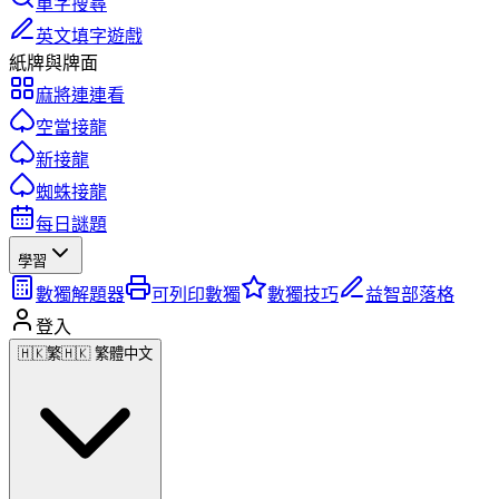
單字搜尋
英文填字遊戲
紙牌與牌面
麻將連連看
空當接龍
新接龍
蜘蛛接龍
每日謎題
學習
數獨解題器
可列印數獨
數獨技巧
益智部落格
登入
🇭🇰
繁
🇭🇰 繁體中文