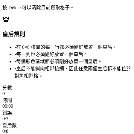
按 Delete 可以清除目前選取格子。
皇后規則
•
在 8×8 棋盤的每一行都必須剛好放置一個皇后。
•
每一列也必須剛好放置一個皇后。
•
每個彩色區域都必須剛好放置一個皇后。
•
皇后不能斜向相鄰接觸，因此任意兩個皇后都不能位於
對角相鄰格。
分數
0
時間
00:00
錯誤
0
/3
皇后數
0
/
8