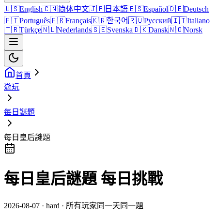
🇺🇸
English
🇨🇳
简体中文
🇯🇵
日本語
🇪🇸
Español
🇩🇪
Deutsch
🇵🇹
Português
🇫🇷
Français
🇰🇷
한국어
🇷🇺
Русский
🇮🇹
Italiano
🇹🇷
Türkçe
🇳🇱
Nederlands
🇸🇪
Svenska
🇩🇰
Dansk
🇳🇴
Norsk
首頁
遊玩
每日謎題
每日皇后謎題
每日皇后謎題 每日挑戰
2026-08-07 · hard · 所有玩家同一天同一題