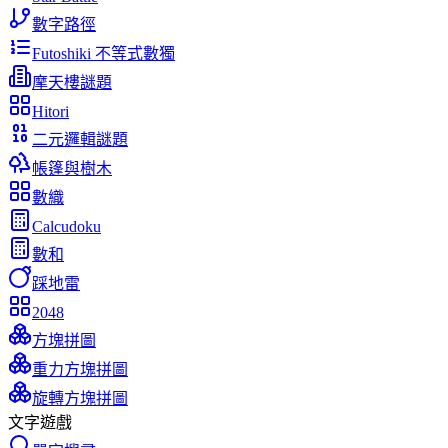
數字路徑
Futoshiki 不等式數獨
摩天樓謎題
Hitori
二元邏輯謎題
帳篷與樹木
數織
Calcudoku
數和
踩地雷
2048
方塊拼圖
重力方塊拼圖
旋轉方塊拼圖
文字遊戲