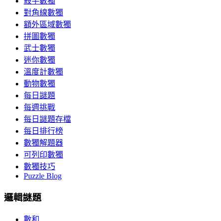
殺手數獨
對角線數獨
額外區域數獨
拼圖數獨
武士數獨
迷你數獨
溫度計數獨
動物數獨
每日謎題
每週挑戰
每日謎題存檔
每日排行榜
數獨解題器
可列印數獨
數獨技巧
Puzzle Blog
邏輯謎題
數和