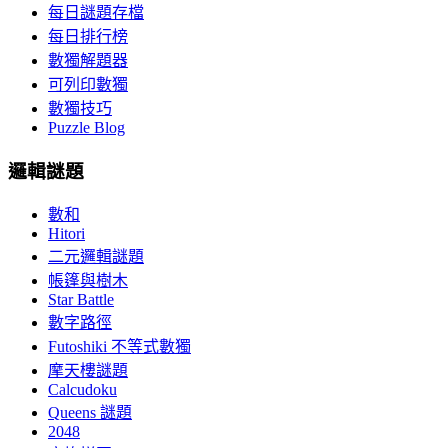
每日謎題存檔
每日排行榜
數獨解題器
可列印數獨
數獨技巧
Puzzle Blog
邏輯謎題
數和
Hitori
二元邏輯謎題
帳篷與樹木
Star Battle
數字路徑
Futoshiki 不等式數獨
摩天樓謎題
Calcudoku
Queens 謎題
2048