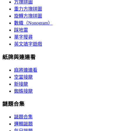
方塊拼圖
重力方塊拼圖
旋轉方塊拼圖
數織（Nonogram）
踩地雷
單字搜尋
英文填字遊戲
紙牌與連連看
麻將連連看
空當接龍
新接龍
蜘蛛接龍
謎題合集
謎題合集
邏輯謎題
每日謎題