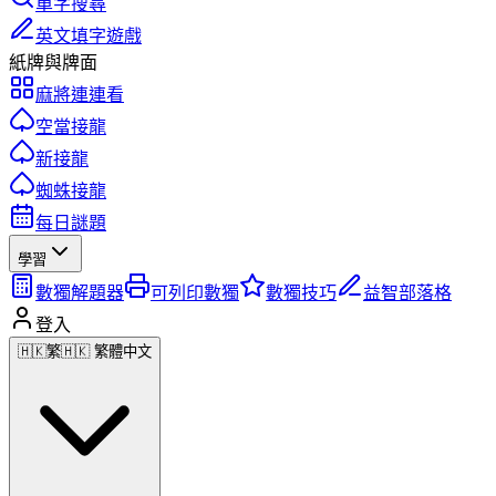
單字搜尋
英文填字遊戲
紙牌與牌面
麻將連連看
空當接龍
新接龍
蜘蛛接龍
每日謎題
學習
數獨解題器
可列印數獨
數獨技巧
益智部落格
登入
🇭🇰
繁
🇭🇰 繁體中文