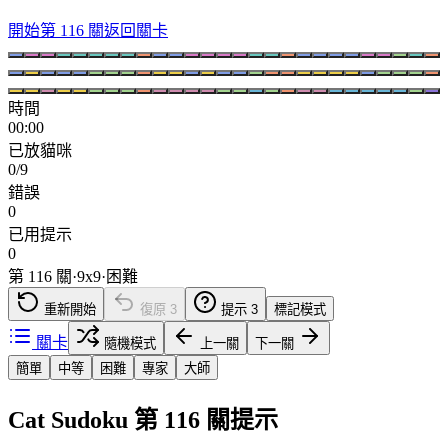
開始第 116 關
返回關卡
時間
00:00
已放貓咪
0/9
錯誤
0
已用提示
0
第 116 關
·
9
x
9
·
困難
重新開始
復原
3
提示
3
標記模式
關卡
隨機模式
上一關
下一關
簡單
中等
困難
專家
大師
Cat Sudoku 第 116 關提示