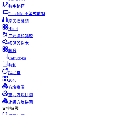
數字路徑
Futoshiki 不等式數獨
摩天樓謎題
Hitori
二元邏輯謎題
帳篷與樹木
數織
Calcudoku
數和
踩地雷
2048
方塊拼圖
重力方塊拼圖
旋轉方塊拼圖
文字遊戲