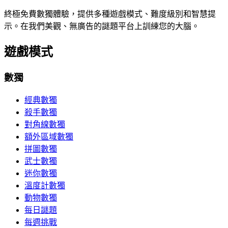
終極免費數獨體驗，提供多種遊戲模式、難度級別和智慧提
示。在我們美觀、無廣告的謎題平台上訓練您的大腦。
遊戲模式
數獨
經典數獨
殺手數獨
對角線數獨
額外區域數獨
拼圖數獨
武士數獨
迷你數獨
溫度計數獨
動物數獨
每日謎題
每週挑戰