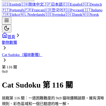
🇺🇸
English
🇨🇳
简体中文
🇯🇵
日本語
🇪🇸
Español
🇩🇪
Deutsch
🇵🇹
Português
🇫🇷
Français
🇰🇷
한국어
🇷🇺
Русский
🇮🇹
Italiano
🇹🇷
Türkçe
🇳🇱
Nederlands
🇸🇪
Svenska
🇩🇰
Dansk
🇳🇴
Norsk
首頁
動物數獨
Cat Sudoku（貓咪數獨）
第 116 關
9
x
9
Cat Sudoku 第 116 關
挑戰第 116 關：一道困難難度的 9x9 貓咪邏輯謎題，擁有清晰
規則、彩色區域和一個已驗證的唯一解。