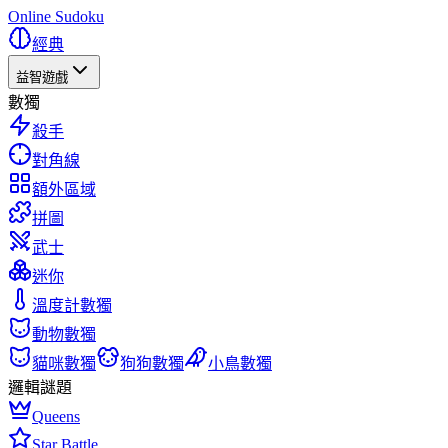
Online Sudoku
經典
益智遊戲
數獨
殺手
對角線
額外區域
拼圖
武士
迷你
溫度計數獨
動物數獨
貓咪數獨
狗狗數獨
小鳥數獨
邏輯謎題
Queens
Star Battle