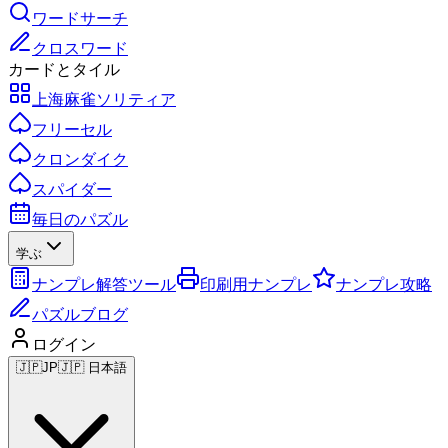
ワードサーチ
クロスワード
カードとタイル
上海麻雀ソリティア
フリーセル
クロンダイク
スパイダー
毎日のパズル
学ぶ
ナンプレ解答ツール
印刷用ナンプレ
ナンプレ攻略
パズルブログ
ログイン
🇯🇵
JP
🇯🇵 日本語