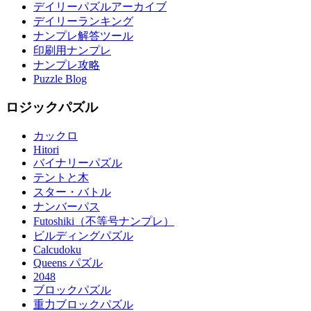
デイリーパズルアーカイブ
デイリーランキング
ナンプレ解答ツール
印刷用ナンプレ
ナンプレ攻略
Puzzle Blog
ロジックパズル
カックロ
Hitori
バイナリーパズル
テントと木
スター・バトル
ナンバーパス
Futoshiki（不等号ナンプレ）
ビルディングパズル
Calcudoku
Queens パズル
2048
ブロックパズル
重力ブロックパズル