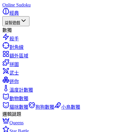
Online Sudoku
經典
益智遊戲
數獨
殺手
對角線
額外區域
拼圖
武士
迷你
溫度計數獨
動物數獨
貓咪數獨
狗狗數獨
小鳥數獨
邏輯謎題
Queens
Star Battle