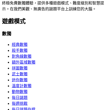
終極免費數獨體驗，提供多種遊戲模式、難度級別和智慧提
示。在我們美觀、無廣告的謎題平台上訓練您的大腦。
遊戲模式
數獨
經典數獨
殺手數獨
對角線數獨
額外區域數獨
拼圖數獨
武士數獨
迷你數獨
溫度計數獨
動物數獨
每日謎題
每週挑戰
每日謎題存檔