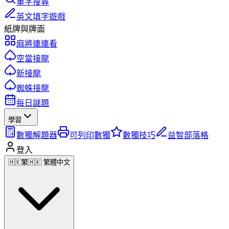
單字搜尋
英文填字遊戲
紙牌與牌面
麻將連連看
空當接龍
新接龍
蜘蛛接龍
每日謎題
學習
數獨解題器
可列印數獨
數獨技巧
益智部落格
登入
🇭🇰
繁
🇭🇰 繁體中文