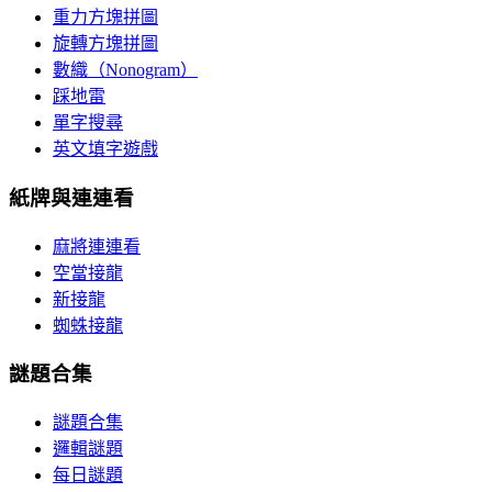
重力方塊拼圖
旋轉方塊拼圖
數織（Nonogram）
踩地雷
單字搜尋
英文填字遊戲
紙牌與連連看
麻將連連看
空當接龍
新接龍
蜘蛛接龍
謎題合集
謎題合集
邏輯謎題
每日謎題