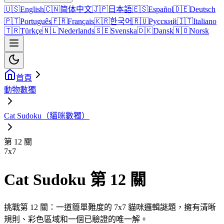
🇺🇸
English
🇨🇳
简体中文
🇯🇵
日本語
🇪🇸
Español
🇩🇪
Deutsch
🇵🇹
Português
🇫🇷
Français
🇰🇷
한국어
🇷🇺
Русский
🇮🇹
Italiano
🇹🇷
Türkçe
🇳🇱
Nederlands
🇸🇪
Svenska
🇩🇰
Dansk
🇳🇴
Norsk
首頁
動物數獨
Cat Sudoku（貓咪數獨）
第 12 關
7
x
7
Cat Sudoku 第 12 關
挑戰第 12 關：一道簡單難度的 7x7 貓咪邏輯謎題，擁有清晰
規則、彩色區域和一個已驗證的唯一解。