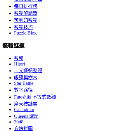
每日排行榜
數獨解題器
可列印數獨
數獨技巧
Puzzle Blog
邏輯謎題
數和
Hitori
二元邏輯謎題
帳篷與樹木
Star Battle
數字路徑
Futoshiki 不等式數獨
摩天樓謎題
Calcudoku
Queens 謎題
2048
方塊拼圖