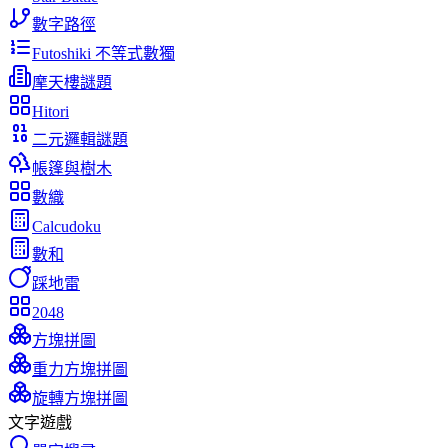
數字路徑
Futoshiki 不等式數獨
摩天樓謎題
Hitori
二元邏輯謎題
帳篷與樹木
數織
Calcudoku
數和
踩地雷
2048
方塊拼圖
重力方塊拼圖
旋轉方塊拼圖
文字遊戲