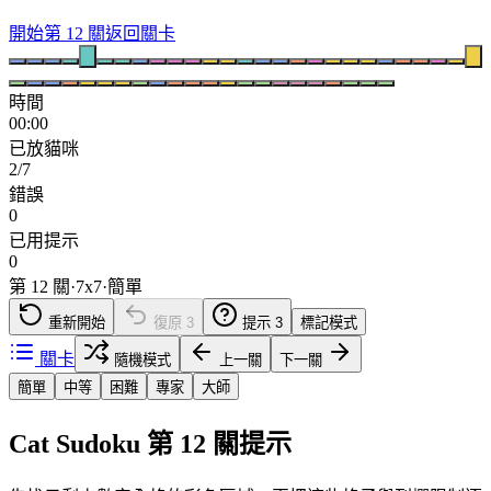
開始第 12 關
返回關卡
時間
00:00
已放貓咪
2/7
錯誤
0
已用提示
0
第 12 關
·
7
x
7
·
簡單
重新開始
復原
3
提示
3
標記模式
關卡
隨機模式
上一關
下一關
簡單
中等
困難
專家
大師
Cat Sudoku 第 12 關提示