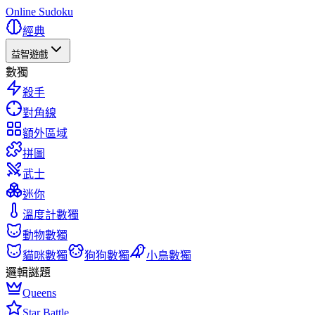
Online Sudoku
經典
益智遊戲
數獨
殺手
對角線
額外區域
拼圖
武士
迷你
溫度計數獨
動物數獨
貓咪數獨
狗狗數獨
小鳥數獨
邏輯謎題
Queens
Star Battle