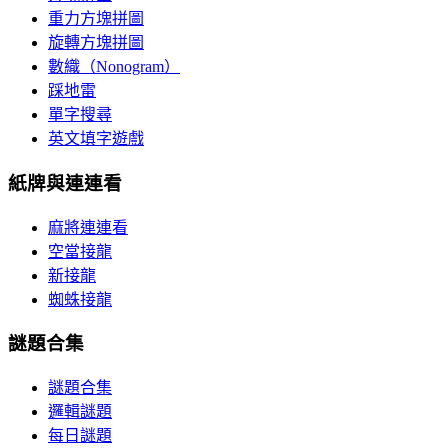
重力方塊拼圖
旋轉方塊拼圖
數織（Nonogram）
踩地雷
單字搜尋
英文填字遊戲
紙牌與連連看
麻將連連看
空當接龍
新接龍
蜘蛛接龍
謎題合集
謎題合集
邏輯謎題
每日謎題