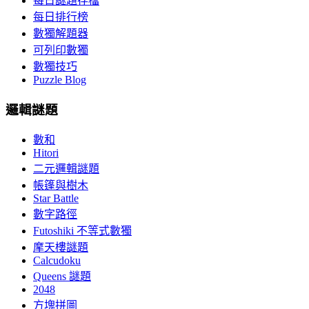
每日謎題存檔
每日排行榜
數獨解題器
可列印數獨
數獨技巧
Puzzle Blog
邏輯謎題
數和
Hitori
二元邏輯謎題
帳篷與樹木
Star Battle
數字路徑
Futoshiki 不等式數獨
摩天樓謎題
Calcudoku
Queens 謎題
2048
方塊拼圖