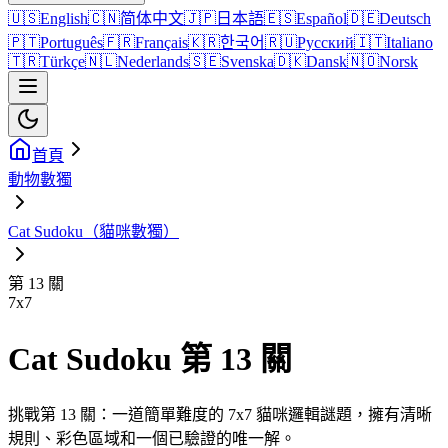
🇺🇸
English
🇨🇳
简体中文
🇯🇵
日本語
🇪🇸
Español
🇩🇪
Deutsch
🇵🇹
Português
🇫🇷
Français
🇰🇷
한국어
🇷🇺
Русский
🇮🇹
Italiano
🇹🇷
Türkçe
🇳🇱
Nederlands
🇸🇪
Svenska
🇩🇰
Dansk
🇳🇴
Norsk
首頁
動物數獨
Cat Sudoku（貓咪數獨）
第 13 關
7
x
7
Cat Sudoku 第 13 關
挑戰第 13 關：一道簡單難度的 7x7 貓咪邏輯謎題，擁有清晰
規則、彩色區域和一個已驗證的唯一解。