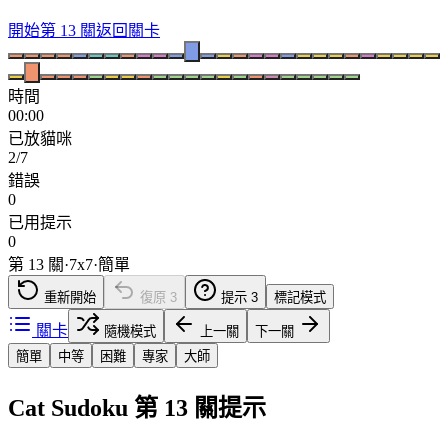
開始第 13 關
返回關卡
時間
00:00
已放貓咪
2/7
錯誤
0
已用提示
0
第 13 關
·
7
x
7
·
簡單
重新開始
復原
3
提示
3
標記模式
關卡
隨機模式
上一關
下一關
簡單
中等
困難
專家
大師
Cat Sudoku 第 13 關提示