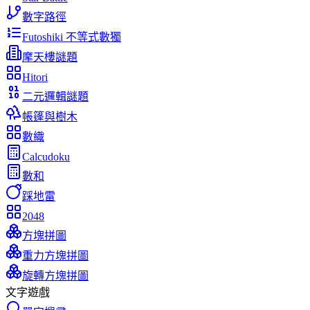
數字路徑
Futoshiki 不等式數獨
摩天樓謎題
Hitori
二元邏輯謎題
帳篷與樹木
數織
Calcudoku
數和
踩地雷
2048
方塊拼圖
重力方塊拼圖
旋轉方塊拼圖
文字遊戲