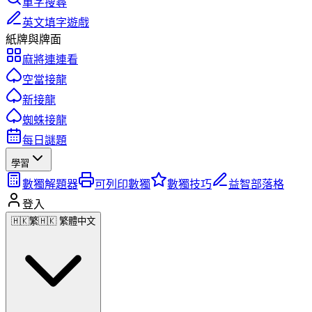
單字搜尋
英文填字遊戲
紙牌與牌面
麻將連連看
空當接龍
新接龍
蜘蛛接龍
每日謎題
學習
數獨解題器
可列印數獨
數獨技巧
益智部落格
登入
🇭🇰
繁
🇭🇰 繁體中文