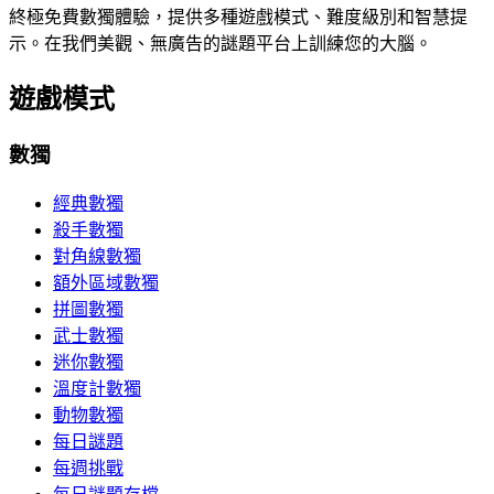
終極免費數獨體驗，提供多種遊戲模式、難度級別和智慧提
示。在我們美觀、無廣告的謎題平台上訓練您的大腦。
遊戲模式
數獨
經典數獨
殺手數獨
對角線數獨
額外區域數獨
拼圖數獨
武士數獨
迷你數獨
溫度計數獨
動物數獨
每日謎題
每週挑戰