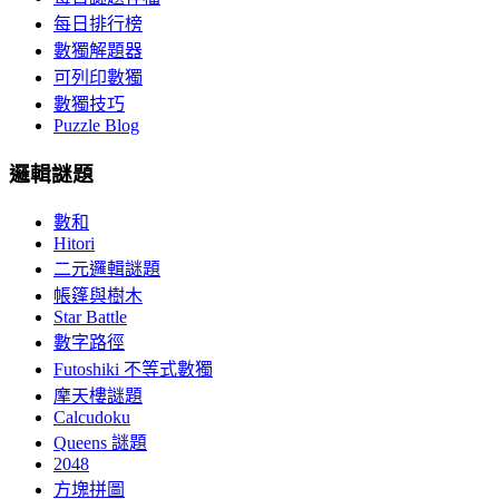
每日排行榜
數獨解題器
可列印數獨
數獨技巧
Puzzle Blog
邏輯謎題
數和
Hitori
二元邏輯謎題
帳篷與樹木
Star Battle
數字路徑
Futoshiki 不等式數獨
摩天樓謎題
Calcudoku
Queens 謎題
2048
方塊拼圖