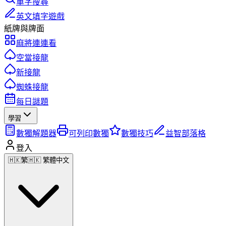
單字搜尋
英文填字遊戲
紙牌與牌面
麻將連連看
空當接龍
新接龍
蜘蛛接龍
每日謎題
學習
數獨解題器
可列印數獨
數獨技巧
益智部落格
登入
🇭🇰
繁
🇭🇰 繁體中文