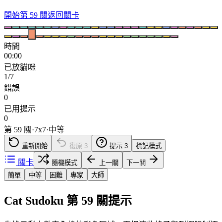
開始第 59 關
返回關卡
時間
00:00
已放貓咪
1/7
錯誤
0
已用提示
0
第 59 關
·
7
x
7
·
中等
重新開始
復原
3
提示
3
標記模式
關卡
隨機模式
上一關
下一關
簡單
中等
困難
專家
大師
Cat Sudoku 第 59 關提示