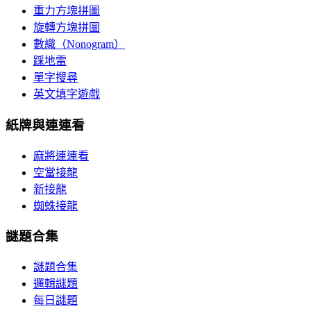
重力方塊拼圖
旋轉方塊拼圖
數織（Nonogram）
踩地雷
單字搜尋
英文填字遊戲
紙牌與連連看
麻將連連看
空當接龍
新接龍
蜘蛛接龍
謎題合集
謎題合集
邏輯謎題
每日謎題