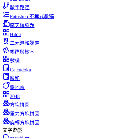
數字路徑
Futoshiki 不等式數獨
摩天樓謎題
Hitori
二元邏輯謎題
帳篷與樹木
數織
Calcudoku
數和
踩地雷
2048
方塊拼圖
重力方塊拼圖
旋轉方塊拼圖
文字遊戲