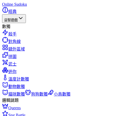
Online Sudoku
經典
益智遊戲
數獨
殺手
對角線
額外區域
拼圖
武士
迷你
溫度計數獨
動物數獨
貓咪數獨
狗狗數獨
小鳥數獨
邏輯謎題
Queens
Star Battle