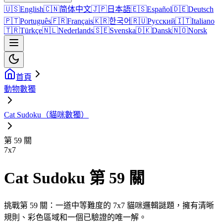
🇺🇸
English
🇨🇳
简体中文
🇯🇵
日本語
🇪🇸
Español
🇩🇪
Deutsch
🇵🇹
Português
🇫🇷
Français
🇰🇷
한국어
🇷🇺
Русский
🇮🇹
Italiano
🇹🇷
Türkçe
🇳🇱
Nederlands
🇸🇪
Svenska
🇩🇰
Dansk
🇳🇴
Norsk
首頁
動物數獨
Cat Sudoku（貓咪數獨）
第 59 關
7
x
7
Cat Sudoku 第 59 關
挑戰第 59 關：一道中等難度的 7x7 貓咪邏輯謎題，擁有清晰
規則、彩色區域和一個已驗證的唯一解。