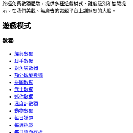
終極免費數獨體驗，提供多種遊戲模式、難度級別和智慧提
示。在我們美觀、無廣告的謎題平台上訓練您的大腦。
遊戲模式
數獨
經典數獨
殺手數獨
對角線數獨
額外區域數獨
拼圖數獨
武士數獨
迷你數獨
溫度計數獨
動物數獨
每日謎題
每週挑戰
每日謎題存檔