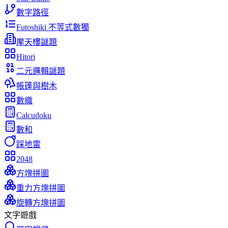
數字路徑
Futoshiki 不等式數獨
摩天樓謎題
Hitori
二元邏輯謎題
帳篷與樹木
數織
Calcudoku
數和
踩地雷
2048
方塊拼圖
重力方塊拼圖
旋轉方塊拼圖
文字遊戲