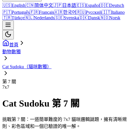
🇺🇸
English
🇨🇳
简体中文
🇯🇵
日本語
🇪🇸
Español
🇩🇪
Deutsch
🇵🇹
Português
🇫🇷
Français
🇰🇷
한국어
🇷🇺
Русский
🇮🇹
Italiano
🇹🇷
Türkçe
🇳🇱
Nederlands
🇸🇪
Svenska
🇩🇰
Dansk
🇳🇴
Norsk
首頁
動物數獨
Cat Sudoku（貓咪數獨）
第 7 關
7
x
7
Cat Sudoku 第 7 關
挑戰第 7 關：一道簡單難度的 7x7 貓咪邏輯謎題，擁有清晰規
則、彩色區域和一個已驗證的唯一解。