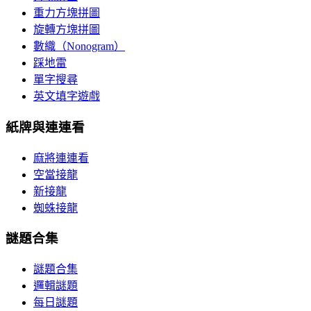
重力方塊拼圖
旋轉方塊拼圖
數織（Nonogram）
踩地雷
單字搜尋
英文填字遊戲
紙牌與連連看
麻將連連看
空當接龍
新接龍
蜘蛛接龍
謎題合集
謎題合集
邏輯謎題
每日謎題