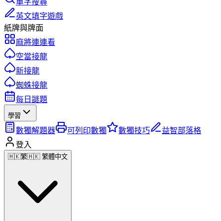
單字搜尋
英文填字遊戲
紙牌與牌面
麻將連連看
空當接龍
新接龍
蜘蛛接龍
每日謎題
學習
數獨解題器
可列印數獨
數獨技巧
益智部落格
登入
🇭🇰
繁
🇭🇰 繁體中文