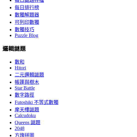
每日謎題存檔
每日排行榜
數獨解題器
可列印數獨
數獨技巧
Puzzle Blog
邏輯謎題
數和
Hitori
二元邏輯謎題
帳篷與樹木
Star Battle
數字路徑
Futoshiki 不等式數獨
摩天樓謎題
Calcudoku
Queens 謎題
2048
方塊拼圖