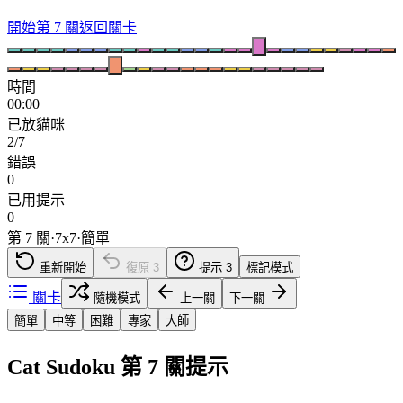
開始第 7 關
返回關卡
時間
00:00
已放貓咪
2/7
錯誤
0
已用提示
0
第 7 關
·
7
x
7
·
簡單
重新開始
復原
3
提示
3
標記模式
關卡
隨機模式
上一關
下一關
簡單
中等
困難
專家
大師
Cat Sudoku 第 7 關提示