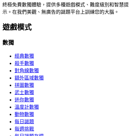
終極免費數獨體驗，提供多種遊戲模式、難度級別和智慧提
示。在我們美觀、無廣告的謎題平台上訓練您的大腦。
遊戲模式
數獨
經典數獨
殺手數獨
對角線數獨
額外區域數獨
拼圖數獨
武士數獨
迷你數獨
溫度計數獨
動物數獨
每日謎題
每週挑戰