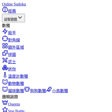
Online Sudoku
經典
益智遊戲
數獨
殺手
對角線
額外區域
拼圖
武士
迷你
溫度計數獨
動物數獨
貓咪數獨
狗狗數獨
小鳥數獨
邏輯謎題
Queens
Star Battle