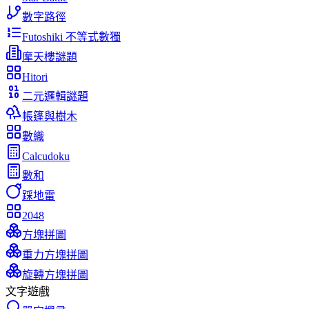
數字路徑
Futoshiki 不等式數獨
摩天樓謎題
Hitori
二元邏輯謎題
帳篷與樹木
數織
Calcudoku
數和
踩地雷
2048
方塊拼圖
重力方塊拼圖
旋轉方塊拼圖
文字遊戲