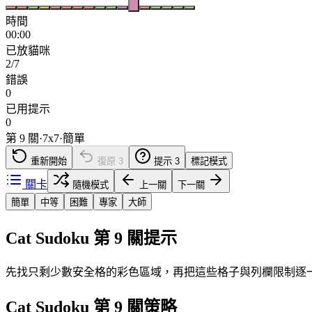
時間
00:00
已放貓咪
2/7
錯誤
0
已用提示
0
第 9 關
·
7
x
7
·
簡單
重新開始
復原
3
提示
3
標記模式
關卡
隨機模式
上一關
下一關
簡單
中等
困難
專家
大師
Cat Sudoku 第 9 關提示
先找只剩少數安全格的彩色區域，再把這些格子與列欄限制逐
Cat Sudoku 第 9 關策略