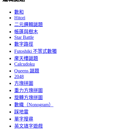
數和
Hitori
二元邏輯謎題
帳篷與樹木
Star Battle
數字路徑
Futoshiki 不等式數獨
摩天樓謎題
Calcudoku
Queens 謎題
2048
方塊拼圖
重力方塊拼圖
旋轉方塊拼圖
數織（Nonogram）
踩地雷
單字搜尋
英文填字遊戲