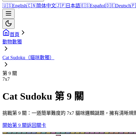
🇺🇸
English
🇨🇳
简体中文
🇯🇵
日本語
🇪🇸
Español
🇩🇪
Deutsch
🇵
首頁
動物數獨
Cat Sudoku（貓咪數獨）
第 9 關
7
x
7
Cat Sudoku 第 9 關
挑戰第 9 關：一道簡單難度的 7x7 貓咪邏輯謎題，擁有清
開始第 9 關
返回關卡