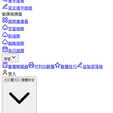
單字搜尋
英文填字遊戲
紙牌與牌面
麻將連連看
空當接龍
新接龍
蜘蛛接龍
每日謎題
學習
數獨解題器
可列印數獨
數獨技巧
益智部落格
登入
🇭🇰
繁
🇭🇰 繁體中文