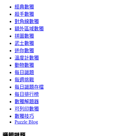
經典數獨
殺手數獨
對角線數獨
額外區域數獨
拼圖數獨
武士數獨
迷你數獨
溫度計數獨
動物數獨
每日謎題
每週挑戰
每日謎題存檔
每日排行榜
數獨解題器
可列印數獨
數獨技巧
Puzzle Blog
邏輯謎題