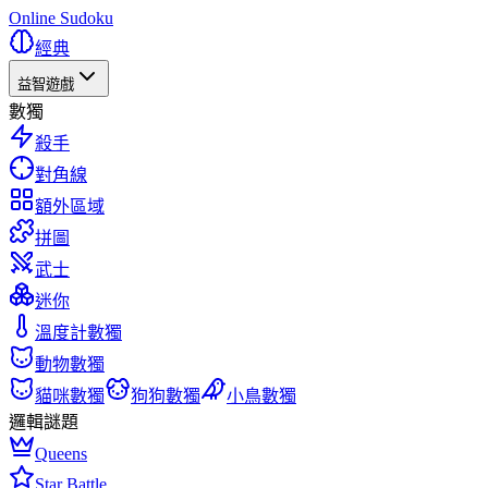
Online Sudoku
經典
益智遊戲
數獨
殺手
對角線
額外區域
拼圖
武士
迷你
溫度計數獨
動物數獨
貓咪數獨
狗狗數獨
小鳥數獨
邏輯謎題
Queens
Star Battle