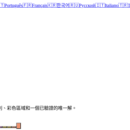
🇹
Português
🇫🇷
Français
🇰🇷
한국어
🇷🇺
Русский
🇮🇹
Italiano
🇹🇷
T
晰規則、彩色區域和一個已驗證的唯一解。