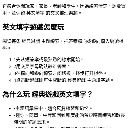
它適合休閒玩家、家長、老師和學生，因為線索清楚、詞彙實
用，並保留 英文填字 的交叉推理樂趣。
英文填字遊戲怎麼玩
阅读每条 經典遊戲 主题線索，把答案橫向或縱向填入編號棋
盤。
1
先从短答案或最熟悉的線索開始。
2
用交叉字母确认较难答案。
3
在橫向和縱向線索之间切换，逐步打开棋盤。
4
点击新遊戲即可生成新的 經典遊戲 主题填字题。
為什么玩 經典遊戲英文填字？
•
主题詞彙集中，適合反复練習和记忆。
•
迷你、簡單、中等和困難難度能涵蓋短時間練習和較長
時間的解題需求。