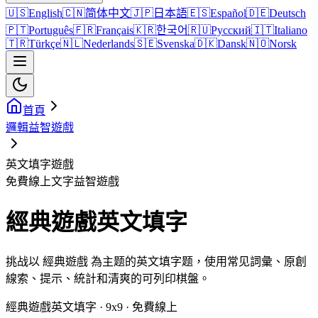
🇺🇸
English
🇨🇳
简体中文
🇯🇵
日本語
🇪🇸
Español
🇩🇪
Deutsch
🇵🇹
Português
🇫🇷
Français
🇰🇷
한국어
🇷🇺
Русский
🇮🇹
Italiano
🇹🇷
Türkçe
🇳🇱
Nederlands
🇸🇪
Svenska
🇩🇰
Dansk
🇳🇴
Norsk
首頁
邏輯益智遊戲
英文填字遊戲
免費線上文字益智遊戲
經典遊戲英文填字
挑战以 經典遊戲 為主题的英文填字题，使用常见詞彙、原創
線索、提示、統計和清爽的可列印棋盤。
經典遊戲英文填字 · 9x9 · 免費線上