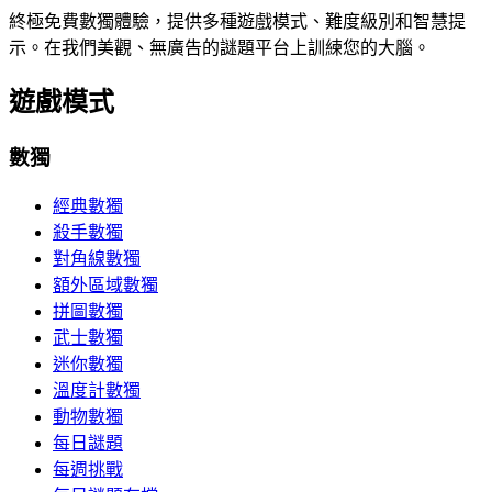
終極免費數獨體驗，提供多種遊戲模式、難度級別和智慧提
示。在我們美觀、無廣告的謎題平台上訓練您的大腦。
遊戲模式
數獨
經典數獨
殺手數獨
對角線數獨
額外區域數獨
拼圖數獨
武士數獨
迷你數獨
溫度計數獨
動物數獨
每日謎題
每週挑戰