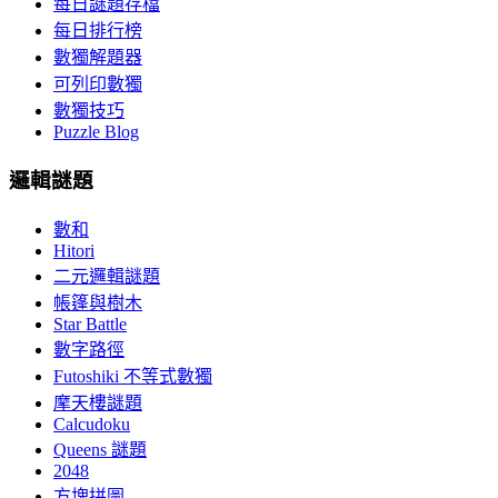
每日謎題存檔
每日排行榜
數獨解題器
可列印數獨
數獨技巧
Puzzle Blog
邏輯謎題
數和
Hitori
二元邏輯謎題
帳篷與樹木
Star Battle
數字路徑
Futoshiki 不等式數獨
摩天樓謎題
Calcudoku
Queens 謎題
2048
方塊拼圖