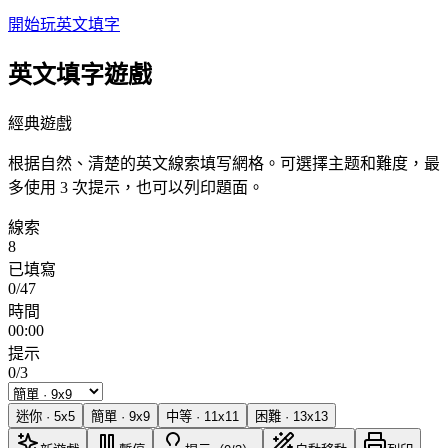
開始玩英文填字
英文填字遊戲
經典遊戲
根据自然、清楚的英文線索填写網格。可選擇主题和難度，最
多使用 3 次提示，也可以列印題面。
線索
8
已填寫
0/47
時間
00:00
提示
0/3
迷你
·
5
x
5
簡單
·
9
x
9
中等
·
11
x
11
困難
·
13
x
13