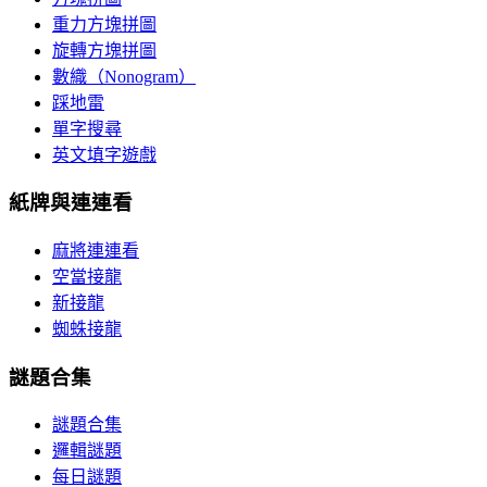
重力方塊拼圖
旋轉方塊拼圖
數織（Nonogram）
踩地雷
單字搜尋
英文填字遊戲
紙牌與連連看
麻將連連看
空當接龍
新接龍
蜘蛛接龍
謎題合集
謎題合集
邏輯謎題
每日謎題