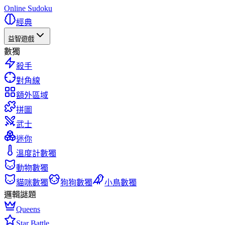
Online Sudoku
經典
益智遊戲
數獨
殺手
對角線
額外區域
拼圖
武士
迷你
溫度計數獨
動物數獨
貓咪數獨
狗狗數獨
小鳥數獨
邏輯謎題
Queens
Star Battle