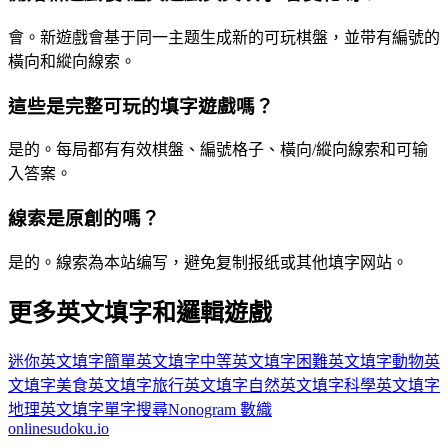
會。新遊戲會基于同一主题生成新的可玩棋盤，並带有編號的
橫向和縱向線索。
這些是完整可玩的填字遊戲嗎？
是的。每局都有有效棋盤、編號格子、橫向/縱向線索和可输
入答案。
線索是原創的嗎？
是的。線索為本站编写，避免复制报纸或其他填字网站。
更多英文填字和邏輯遊戲
迷你英文填字
簡單英文填字
中等英文填字
困難英文填字
動物英
文填字
美食英文填字
旅行英文填字
自然英文填字
科學英文填字
地理英文填字
單字搜尋
Nonogram 數織
onlinesudoku.io