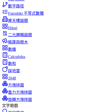
數字路徑
Futoshiki 不等式數獨
摩天樓謎題
Hitori
二元邏輯謎題
帳篷與樹木
數織
Calcudoku
數和
踩地雷
2048
方塊拼圖
重力方塊拼圖
旋轉方塊拼圖
文字遊戲