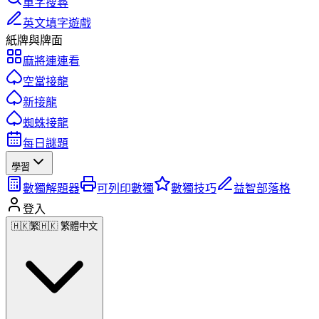
單字搜尋
英文填字遊戲
紙牌與牌面
麻將連連看
空當接龍
新接龍
蜘蛛接龍
每日謎題
學習
數獨解題器
可列印數獨
數獨技巧
益智部落格
登入
🇭🇰
繁
🇭🇰 繁體中文