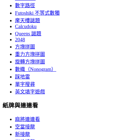
數字路徑
Futoshiki 不等式數獨
摩天樓謎題
Calcudoku
Queens 謎題
2048
方塊拼圖
重力方塊拼圖
旋轉方塊拼圖
數織（Nonogram）
踩地雷
單字搜尋
英文填字遊戲
紙牌與連連看
麻將連連看
空當接龍
新接龍