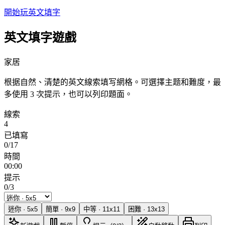
開始玩英文填字
英文填字遊戲
家居
根据自然、清楚的英文線索填写網格。可選擇主题和難度，最
多使用 3 次提示，也可以列印題面。
線索
4
已填寫
0/17
時間
00:00
提示
0/3
迷你
·
5
x
5
簡單
·
9
x
9
中等
·
11
x
11
困難
·
13
x
13