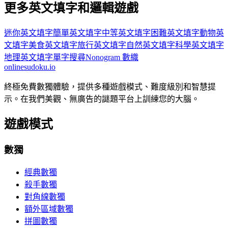
更多英文填字和邏輯遊戲
迷你英文填字
簡單英文填字
中等英文填字
困難英文填字
動物英
文填字
美食英文填字
旅行英文填字
自然英文填字
科學英文填字
地理英文填字
單字搜尋
Nonogram 數織
onlinesudoku.io
終極免費數獨體驗，提供多種遊戲模式、難度級別和智慧提
示。在我們美觀、無廣告的謎題平台上訓練您的大腦。
遊戲模式
數獨
經典數獨
殺手數獨
對角線數獨
額外區域數獨
拼圖數獨