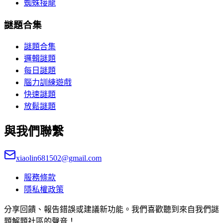
蜘蛛接龍
謎題合集
謎題合集
邏輯謎題
每日謎題
腦力訓練遊戲
快速謎題
放鬆謎題
與我們聯繫
xiaolin681502@gmail.com
服務條款
隱私權政策
分享回饋、報告錯誤或建議新功能。我們喜歡聽到來自我們謎
題解題社區的聲音！