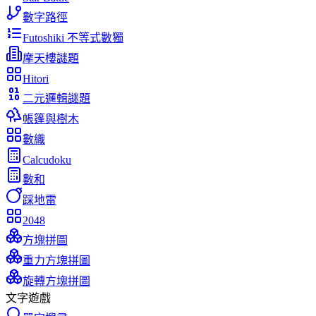
數字路徑
Futoshiki 不等式數獨
摩天樓謎題
Hitori
二元邏輯謎題
帳篷與樹木
數織
Calcudoku
數和
踩地雷
2048
方塊拼圖
重力方塊拼圖
旋轉方塊拼圖
文字遊戲