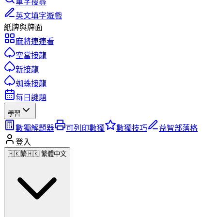
單字搜尋
英文填字遊戲
紙牌與牌面
麻將連連看
空當接龍
新接龍
蜘蛛接龍
每日謎題
學習
數獨解題器
可列印數獨
數獨技巧
益智部落格
登入
🇭🇰
繁
🇭🇰 繁體中文