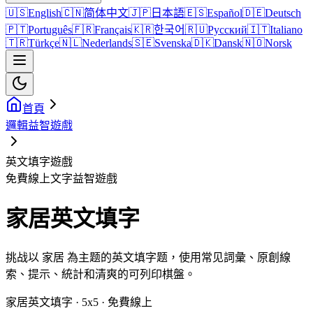
🇺🇸
English
🇨🇳
简体中文
🇯🇵
日本語
🇪🇸
Español
🇩🇪
Deutsch
🇵🇹
Português
🇫🇷
Français
🇰🇷
한국어
🇷🇺
Русский
🇮🇹
Italiano
🇹🇷
Türkçe
🇳🇱
Nederlands
🇸🇪
Svenska
🇩🇰
Dansk
🇳🇴
Norsk
首頁
邏輯益智遊戲
英文填字遊戲
免費線上文字益智遊戲
家居英文填字
挑战以 家居 為主题的英文填字题，使用常见詞彙、原創線
索、提示、統計和清爽的可列印棋盤。
家居英文填字 · 5x5 · 免費線上