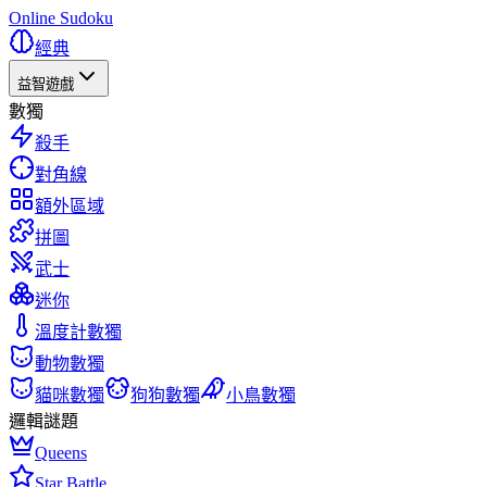
Online Sudoku
經典
益智遊戲
數獨
殺手
對角線
額外區域
拼圖
武士
迷你
溫度計數獨
動物數獨
貓咪數獨
狗狗數獨
小鳥數獨
邏輯謎題
Queens
Star Battle