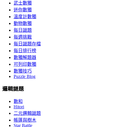
武士數獨
迷你數獨
溫度計數獨
動物數獨
每日謎題
每週挑戰
每日謎題存檔
每日排行榜
數獨解題器
可列印數獨
數獨技巧
Puzzle Blog
邏輯謎題
數和
Hitori
二元邏輯謎題
帳篷與樹木
Star Battle