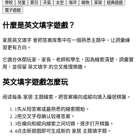
學校
兒童
節日
天氣
太空
海洋
植物
家居
經典遊戲
電子遊戲
什麼是英文填字遊戲？
家居英文填字 會把答案库集中在一個熟悉主题中，让詞彙練
習更有方向。
它適合休閒玩家、家長、老師和學生，因為線索清楚、詞彙實
用，並保留 英文填字 的交叉推理樂趣。
英文填字遊戲怎麼玩
阅读每条 家居 主题線索，把答案橫向或縱向填入編號棋盤。
1
先从短答案或最熟悉的線索開始。
2
用交叉字母确认较难答案。
3
在橫向和縱向線索之间切换，逐步打开棋盤。
4
点击新遊戲即可生成新的 家居 主题填字题。